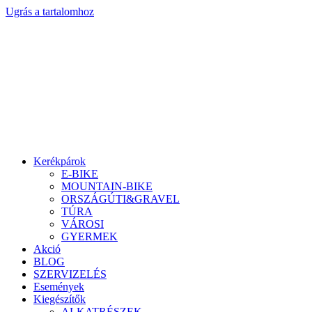
Ugrás a tartalomhoz
Kerékpárok
E-BIKE
MOUNTAIN-BIKE
ORSZÁGÚTI&GRAVEL
TÚRA
VÁROSI
GYERMEK
Akció
BLOG
SZERVIZELÉS
Események
Kiegészítők
ALKATRÉSZEK