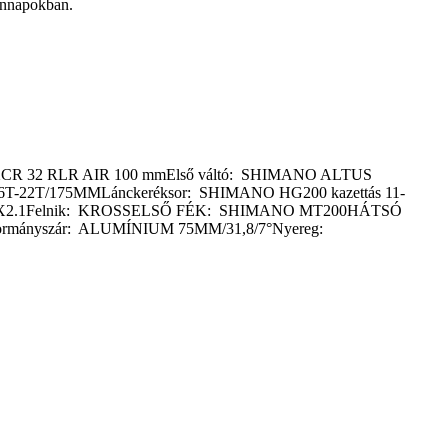
ennapokban.
TOUR XCR 32 RLR AIR 100 mmElső váltó: SHIMANO ALTUS
-22T/175MMLánckeréksor: SHIMANO HG200 kazettás 11-
 29X2.1Felnik: KROSSELSŐ FÉK: SHIMANO MT200HÁTSÓ
nyszár: ALUMÍNIUM 75MM/31,8/7°Nyereg: