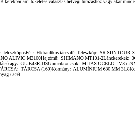
 kerékpár ami tökéletes választás hétvégi túrázáshoz vagy akár mind
villa: teleszkóposFék: Hidraulikus tárcsafékTeleszkóp: SR SUN
NO ALIVIO M3100Hajtómű: SHIMANO MT101-2Lánckerekek: 36T
SHátsó agy: GL-B43R-DSGumiabroncsok: MITAS OCELOT V85
A: TÁRCSA (160)Kormány: ALUMÍNIUM 680 MM 31.8Kormá
ag / acél