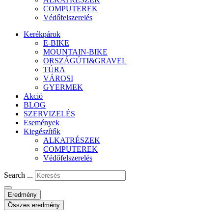
COMPUTEREK
Védőfelszerelés
Kerékpárok
E-BIKE
MOUNTAIN-BIKE
ORSZÁGÚTI&GRAVEL
TÚRA
VÁROSI
GYERMEK
Akció
BLOG
SZERVIZELÉS
Események
Kiegészítők
ALKATRÉSZEK
COMPUTEREK
Védőfelszerelés
Search ...
Eredmény
Összes eredmény