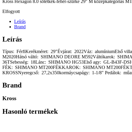
Kross Hexagon 8.0 sötétkék-fehér-szürke 29″ M középkategóriás MTB
Elfogyott
Leírás
Brand
Leírás
Típus: FérfiKerékméret: 29″Évjárat: 2022Váz: alumíniumElső 
M2020Hátsó váltó: SHIMANO DEORE M592Váltókarok: SHIMA
36TSebesség: 18Lánc: SHIMANO HG53Első agy: GL-B43F-D
FÉK: SHIMANO MT200FÉKKAROK: SHIMANO MT200FÉKTÁRCS
KROSSNyeregcső: 27,2x350kormáycsapágy: 1-1/8″ Pedálok: műany
Brand
Kross
Hasonló termékek