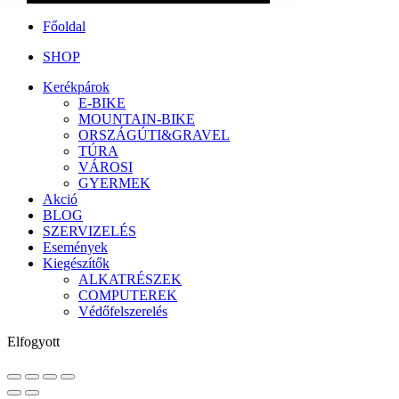
Főoldal
SHOP
Kerékpárok
E-BIKE
MOUNTAIN-BIKE
ORSZÁGÚTI&GRAVEL
TÚRA
VÁROSI
GYERMEK
Akció
BLOG
SZERVIZELÉS
Események
Kiegészítők
ALKATRÉSZEK
COMPUTEREK
Védőfelszerelés
Elfogyott