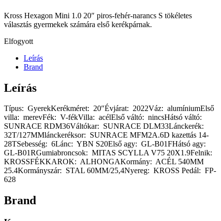
Kross Hexagon Mini 1.0 20″ piros-fehér-narancs S tökéletes
választás gyermekek számára első kerékpárnak.
Elfogyott
Leírás
Brand
Leírás
Típus: GyerekKerékméret: 20″Évjárat: 2022Váz: alumíniumElső
villa: merevFék: V-fékVilla: acélElső váltó: nincsHátsó váltó:
SUNRACE RDM36Váltókar: SUNRACE DLM33Lánckerék:
32T/127MMlánckeréksor: SUNRACE MFM2A.6D kazettás 14-
28TSebesség: 6Lánc: YBN S20Első agy: GL-B01FHátsó agy:
GL-B01RGumiabroncsok: MITAS SCYLLA V75 20X1.9Felnik:
KROSSFÉKKAROK: ALHONGAKormány: ACÉL 540MM
25.4Kormányszár: STAL 60MM/25,4Nyereg: KROSS Pedál: FP-
628
Brand