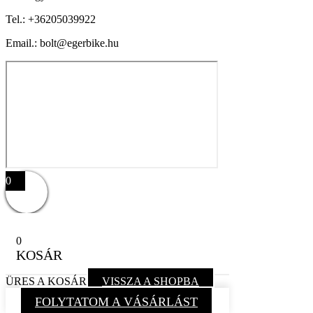
Tel.:
+36205039922
Email.: bolt@egerbike.hu
0
0
KOSÁR
ÜRES A KOSÁR
VISSZA A SHOPBA
FOLYTATOM A VÁSÁRLÁST