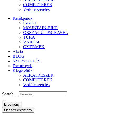
COMPUTEREK
Védőfelszerelés
Kerékpárok
E-BIKE
MOUNTAIN-BIKE
ORSZÁGÚTI&GRAVEL
TÚRA
VÁROSI
GYERMEK
Akció
BLOG
SZERVIZELÉS
Események
Kiegészítők
ALKATRÉSZEK
COMPUTEREK
Védőfelszerelés
Search ...
Eredmény
Összes eredmény