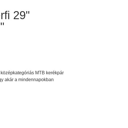
rfi 29"
"
16 középkategóriás MTB kerékpár
vagy akár a mindennapokban