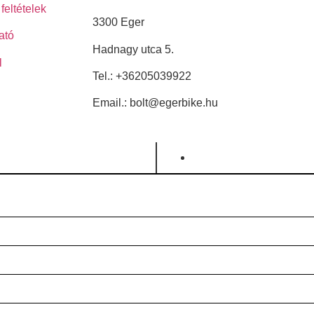
feltételek
3300 Eger
ató
Hadnagy utca 5.
l
Tel.:
+36205039922
Email.: bolt@egerbike.hu