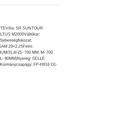
M LITEVilla: SR SUNTOUR
ALTUS M2000Váltókar:
ebességfokozat:
AM 29×2.25Felni:
M/31,8/ (S- 700 MM, M- 700
XL- 80MM)Nyereg: SELLE
)Kormánycsapágy: FP-H816 O1-