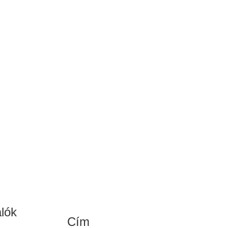
alók
Cím