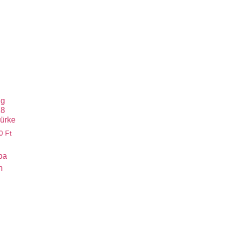
ng
28
zürke
00
Ft
ba
m