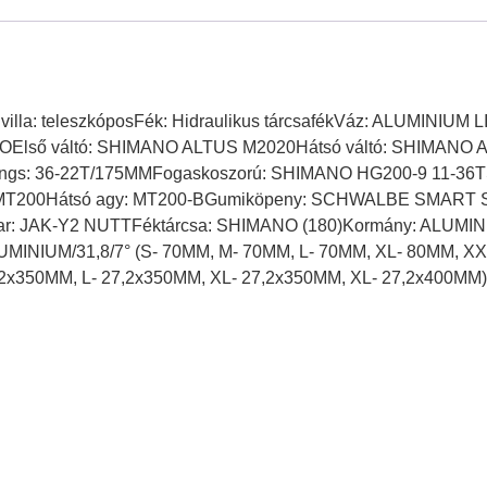
ő villa: teleszkóposFék: Hidraulikus tárcsafékVáz: ALUMINIU
NOElső váltó: SHIMANO ALTUS M2020Hátsó váltó: SHIMANO 
s: 36-22T/175MMFogaskoszorú: SHIMANO HG200-9 11-36TS
 MT200Hátsó agy: MT200-BGumiköpeny: SCHWALBE SMART S
: JAK-Y2 NUTTFéktárcsa: SHIMANO (180)Kormány: ALUMINIU
LUMINIUM/31,8/7° (S- 70MM, M- 70MM, L- 70MM, XL- 80MM, X
,2x350MM, L- 27,2x350MM, XL- 27,2x350MM, XL- 27,2x400MM