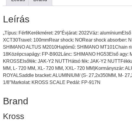
Leírás
„Típus: FérfiKerékméret: 29″Évjárat: 2022Váz: alumíniumEls
XCT30Travel: 100mmRear shock: NORear shock absorber: 
SHIMANO ALTUS M2010Hajtómű: SHIMANO MT101Chain ring
18Középcsapágy: FP-B902Lánc: SHIMANO HG53Első agy:
KROSSElsőfék: JAK-Y2 NUTTHátsó fék: JAK-Y2 NUTTFékkar
MM, L- 720 MM, XL- 720 MM, XXL- 720 MM)Kormányszár: A
ROYALSaddle bracket: ALUMINIUM/ (S- 27,2x350MM, M- 27
1/8″Markolat: KROSS SCALE Pedál: FP-917N
Brand
Kross