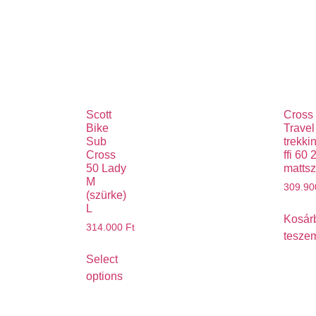
Scott
Cross
Bike
Travel
Sub
trekki
Cross
ffi 60 
50 Lady
matts
M
309.9
(szürke)
L
Kosár
314.000
Ft
tesze
Select
options