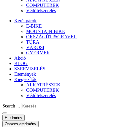
COMPUTEREK
Védőfelszerelés
Kerékpárok
E-BIKE
MOUNTAIN-BIKE
ORSZÁGÚTI&GRAVEL
TÚRA
VÁROSI
GYERMEK
Akció
BLOG
SZERVIZELÉS
Események
Kiegészítők
ALKATRÉSZEK
COMPUTEREK
Védőfelszerelés
Search ...
Eredmény
Összes eredmény