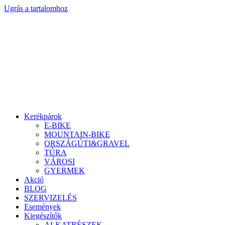
Ugrás a tartalomhoz
Kerékpárok
E-BIKE
MOUNTAIN-BIKE
ORSZÁGÚTI&GRAVEL
TÚRA
VÁROSI
GYERMEK
Akció
BLOG
SZERVIZELÉS
Események
Kiegészítők
ALKATRÉSZEK