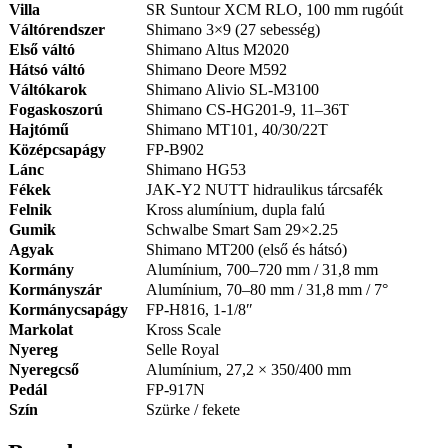
Villa
SR Suntour XCM RLO, 100 mm rugóút
Váltórendszer
Shimano 3×9 (27 sebesség)
Első váltó
Shimano Altus M2020
Hátsó váltó
Shimano Deore M592
Váltókarok
Shimano Alivio SL-M3100
Fogaskoszorú
Shimano CS-HG201-9, 11–36T
Hajtómű
Shimano MT101, 40/30/22T
Középcsapágy
FP-B902
Lánc
Shimano HG53
Fékek
JAK-Y2 NUTT hidraulikus tárcsafék
Felnik
Kross alumínium, dupla falú
Gumik
Schwalbe Smart Sam 29×2.25
Agyak
Shimano MT200 (első és hátsó)
Kormány
Alumínium, 700–720 mm / 31,8 mm
Kormányszár
Alumínium, 70–80 mm / 31,8 mm / 7°
Kormánycsapágy
FP-H816, 1-1/8″
Markolat
Kross Scale
Nyereg
Selle Royal
Nyeregcső
Alumínium, 27,2 × 350/400 mm
Pedál
FP-917N
Szín
Szürke / fekete