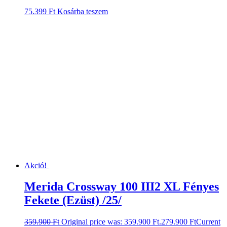
75.399
Ft
Kosárba teszem
Akció!
Merida Crossway 100 III2 XL Fényes
Fekete (Ezüst) /25/
359.900
Ft
Original price was: 359.900 Ft.
279.900
Ft
Current