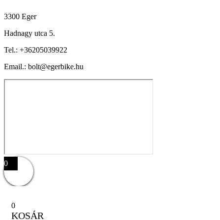
3300 Eger
Hadnagy utca 5.
Tel.:
+36205039922
Email.: bolt@egerbike.hu
0
0
KOSÁR