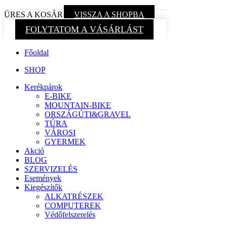
ÜRES A KOSÁR
VISSZA A SHOPBA
FOLYTATOM A VÁSÁRLÁST
Főoldal
SHOP
Kerékpárok
E-BIKE
MOUNTAIN-BIKE
ORSZÁGÚTI&GRAVEL
TÚRA
VÁROSI
GYERMEK
Akció
BLOG
SZERVIZELÉS
Események
Kiegészítők
ALKATRÉSZEK
COMPUTEREK
Védőfelszerelés