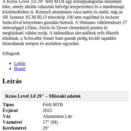
A Kross Level 3.0 29″ férfi MTB egy középkategóriás mountain
bike, amely ideális választás hétvégi terepezéshez és a mindennapi
közlekedéshez is. Könnyű alumínium váza tartós és stabil, míg az
SR Suntour XCM RLO teleszkóp 100 mm rugóúttal és lockout
funkcióval kényelmes gurulást biztosít. A Shimano váltórendszer 27
sebességgel (Altus, Alivio és Deore elemekkel) pontos és
megbízható váltást nyújt. A hidraulikus tárcsafékek erős fékerőt
kínálnak, a Schwalbe Smart Sam gumik pedig kiváló tapadást
biztosítanak terepen és aszfalton egyaránt.
Elfogyott
Leírás
Brand
Leírás
Kross Level 3.0 29″ – Műszaki adatok
Típus
Férfi MTB
Évjárat
2022
Váz
Aluminium Lite
Vázméret
17″ (M)
Kerékméret
29″