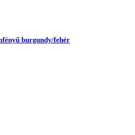
mfényű burgundy/fehér