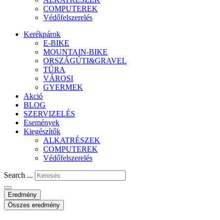
COMPUTEREK
Védőfelszerelés
Kerékpárok
E-BIKE
MOUNTAIN-BIKE
ORSZÁGÚTI&GRAVEL
TÚRA
VÁROSI
GYERMEK
Akció
BLOG
SZERVIZELÉS
Események
Kiegészítők
ALKATRÉSZEK
COMPUTEREK
Védőfelszerelés
Search ...
Eredmény
Összes eredmény