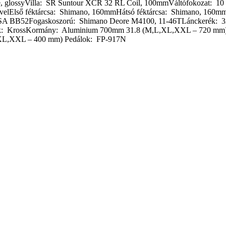
e, glossyVilla: SR Suntour XCR 32 RL Coil, 100mmVáltófokozat: 10
elElső féktárcsa: Shimano, 160mmHátsó féktárcsa: Shimano, 16
SA BB52Fogaskoszorú: Shimano Deore M4100, 11-46TLánckerék: 
k: KrossKormány: Aluminium 700mm 31.8 (M,L,XL,XXL – 720 mm)
 (XL,XXL – 400 mm) Pedálok: FP-917N