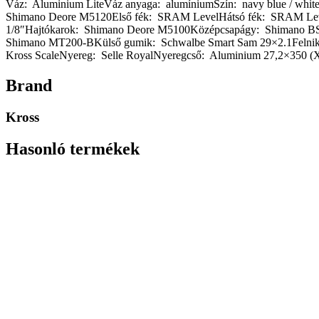
Váz: Aluminium LiteVáz anyaga: alumíniumSzín: navy blue / whit
Shimano Deore M5120Első fék: SRAM LevelHátsó fék: SRAM Lev
1/8″Hajtókarok: Shimano Deore M5100Középcsapágy: Shimano B
Shimano MT200-BKülső gumik: Schwalbe Smart Sam 29×2.1Felni
Kross ScaleNyereg: Selle RoyalNyeregcső: Aluminium 27,2×350
Brand
Kross
Hasonló termékek