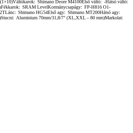
 (1×10)Váltókarok: Shimano Deore M4100Első váltó: -Hátsó váltó:
0mmFékkarok: SRAM LevelKormánycsapágy: FP-H816 O1-
32TLánc: Shimano HG54Első agy: Shimano MT200Hátsó agy:
Stucni: Aluminium 70mm/31,8/7° (XL,XXL – 80 mm)Markolat: