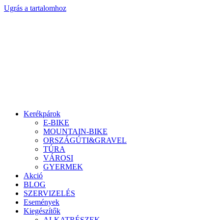
Ugrás a tartalomhoz
Kerékpárok
E-BIKE
MOUNTAIN-BIKE
ORSZÁGÚTI&GRAVEL
TÚRA
VÁROSI
GYERMEK
Akció
BLOG
SZERVIZELÉS
Események
Kiegészítők
ALKATRÉSZEK