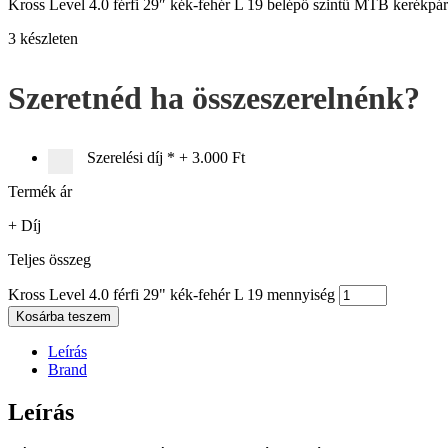
Kross Level 4.0 férfi 29″ kék-fehér L 19 belépő szintű MTB kerékpár
3 készleten
Szeretnéd ha összeszerelnénk?
Szerelési díj
*
+
3.000 Ft
Termék ár
+ Díj
Teljes összeg
Kross Level 4.0 férfi 29" kék-fehér L 19 mennyiség
Kosárba teszem
Leírás
Brand
Leírás