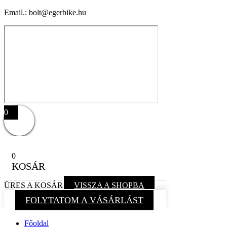
Email.: bolt@egerbike.hu
0
0
KOSÁR
ÜRES A KOSÁR
VISSZA A SHOPBA
FOLYTATOM A VÁSÁRLÁST
Főoldal