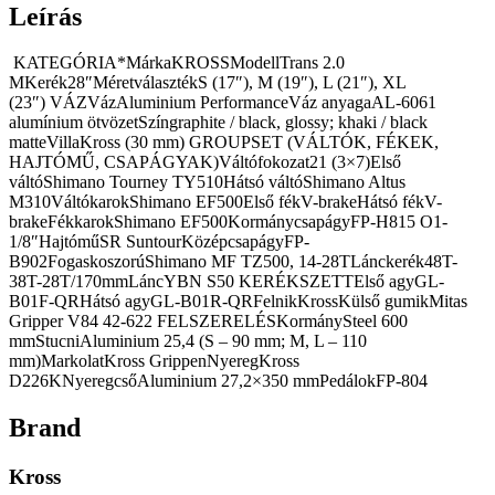
Leírás
KATEGÓRIA*MárkaKROSSModellTrans 2.0
MKerék28″MéretválasztékS (17″), M (19″), L (21″), XL
(23″) VÁZVázAluminium PerformanceVáz anyagaAL-6061
alumínium ötvözetSzíngraphite / black, glossy; khaki / black
matteVillaKross (30 mm) GROUPSET (VÁLTÓK, FÉKEK,
HAJTÓMŰ, CSAPÁGYAK)Váltófokozat21 (3×7)Első
váltóShimano Tourney TY510Hátsó váltóShimano Altus
M310VáltókarokShimano EF500Első fékV-brakeHátsó fékV-
brakeFékkarokShimano EF500KormánycsapágyFP-H815 O1-
1/8″HajtóműSR SuntourKözépcsapágyFP-
B902FogaskoszorúShimano MF TZ500, 14-28TLánckerék48T-
38T-28T/170mmLáncYBN S50 KERÉKSZETTElső agyGL-
B01F-QRHátsó agyGL-B01R-QRFelnikKrossKülső gumikMitas
Gripper V84 42-622 FELSZERELÉSKormánySteel 600
mmStucniAluminium 25,4 (S – 90 mm; M, L – 110
mm)MarkolatKross GrippenNyeregKross
D226KNyeregcsőAluminium 27,2×350 mmPedálokFP-804
Brand
Kross