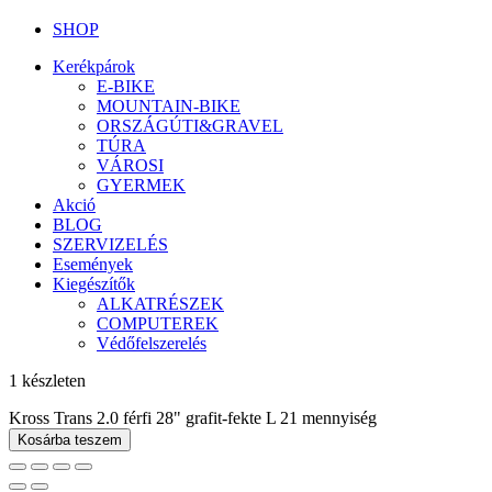
SHOP
Kerékpárok
E-BIKE
MOUNTAIN-BIKE
ORSZÁGÚTI&GRAVEL
TÚRA
VÁROSI
GYERMEK
Akció
BLOG
SZERVIZELÉS
Események
Kiegészítők
ALKATRÉSZEK
COMPUTEREK
Védőfelszerelés
1 készleten
Kross Trans 2.0 férfi 28" grafit-fekte L 21 mennyiség
Kosárba teszem