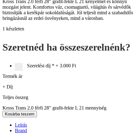
Kross Trans 2.0 férfi 28″ grafit-fekte L 21 kényelmet és könnyű
mozgást jelent. Komfortos váz, csomagtartó, világítás és sárvédők
biztosítják a kerékpár sokoldalúságát. Jól teljesít mind a szabadidős
bringázásnál az erdei ösvényeken, mind a városban.
1 készleten
Szeretnéd ha összeszerelnénk?
Szerelési díj
*
+
3.000 Ft
Termék ár
+ Díj
Teljes összeg
Kross Trans 2.0 férfi 28" grafit-fekte L 21 mennyiség
Kosárba teszem
Leírás
Brand