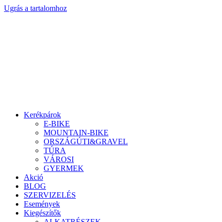
Ugrás a tartalomhoz
Kerékpárok
E-BIKE
MOUNTAIN-BIKE
ORSZÁGÚTI&GRAVEL
TÚRA
VÁROSI
GYERMEK
Akció
BLOG
SZERVIZELÉS
Események
Kiegészítők
ALKATRÉSZEK