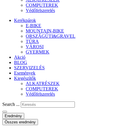
COMPUTEREK
Védőfelszerelés
Kerékpárok
E-BIKE
MOUNTAIN-BIKE
ORSZÁGÚTI&GRAVEL
TÚRA
VÁROSI
GYERMEK
Akció
BLOG
SZERVIZELÉS
Események
Kiegészítők
ALKATRÉSZEK
COMPUTEREK
Védőfelszerelés
Search ...
Eredmény
Összes eredmény