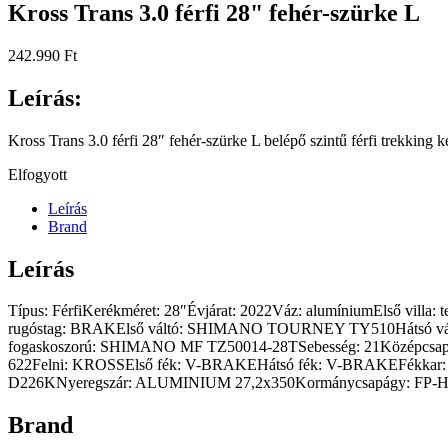
Kross Trans 3.0 férfi 28" fehér-szürke L
242.990
Ft
Leírás:
Kross Trans 3.0 férfi 28″ fehér-szürke L belépő szintű férfi trekking
Elfogyott
Leírás
Brand
Leírás
Típus: FérfiKerékméret: 28″Évjárat: 2022Váz: alumíniumElső 
rugóstag: BRAKElső váltó: SHIMANO TOURNEY TY510Hátsó v
fogaskoszorú: SHIMANO MF TZ50014-28TSebesség: 21Középcs
622Felni: KROSSElső fék: V-BRAKEHátsó fék: V-BRAKEFékk
D226KNyeregszár: ALUMINIUM 27,2x350Kormánycsapágy: FP-H
Brand