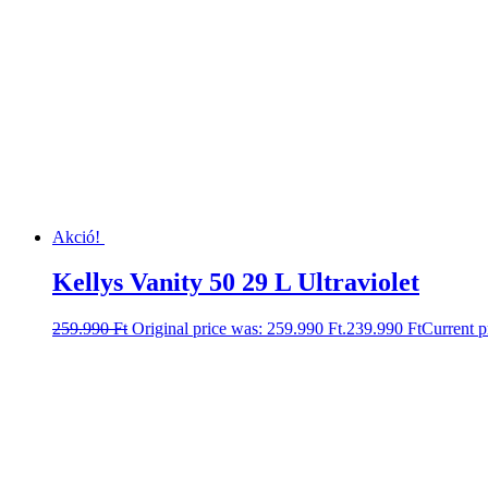
Akció!
Kellys Vanity 50 29 L Ultraviolet
259.990
Ft
Original price was: 259.990 Ft.
239.990
Ft
Current p