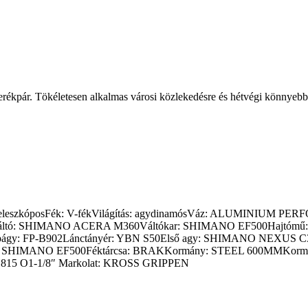
 kerékpár. Tökéletesen alkalmas városi közlekedésre és hétvégi könnyebb
villa: teleszkóposFék: V-fékVilágítás: agydinamósVáz: ALUMIN
áltó: SHIMANO ACERA M360Váltókar: SHIMANO EF500Hajtómű:
apágy: FP-B902Lánctányér: YBN S50Első agy: SHIMANO NEXUS 
ar: SHIMANO EF500Féktárcsa: BRAKKormány: STEEL 600MMKor
815 O1-1/8″ Markolat: KROSS GRIPPEN