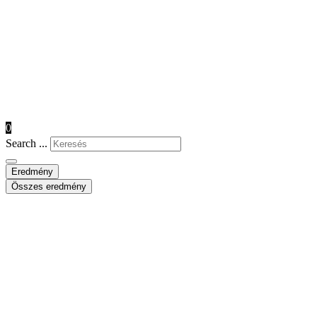
0
Search ...
Eredmény
Összes eredmény