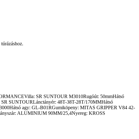
 túrázáshoz.
IUM PERFORMANCEVilla: SR SUNTOUR M3010Rugóút: 50mmHátsó
 SR SUNTOURLánctányér: 48T-38T-28T/170MMHátsó
C3000Hátsó agy: GL-B01RGumiköpeny: MITAS GRIPPER V84 42-
mányszár: ALUMINIUM 90MM/25,4Nyereg: KROSS