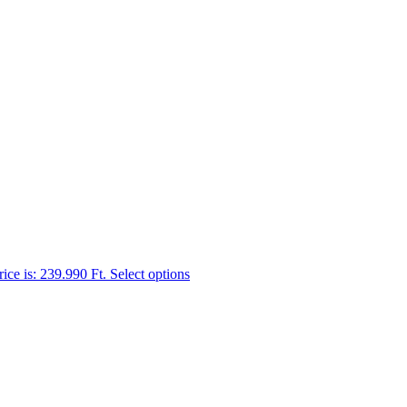
rice is: 239.990 Ft.
Select options