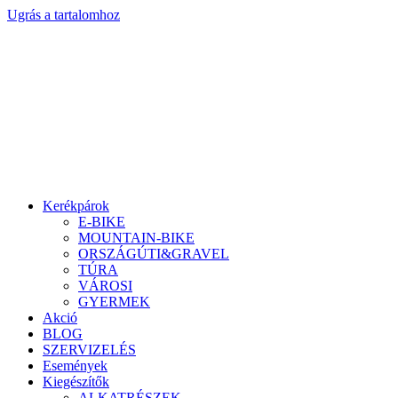
Ugrás a tartalomhoz
Kerékpárok
E-BIKE
MOUNTAIN-BIKE
ORSZÁGÚTI&GRAVEL
TÚRA
VÁROSI
GYERMEK
Akció
BLOG
SZERVIZELÉS
Események
Kiegészítők
ALKATRÉSZEK