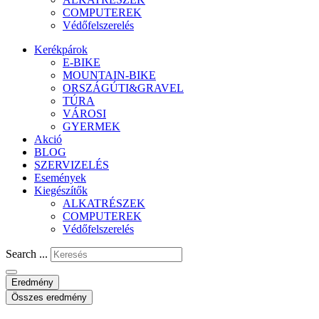
COMPUTEREK
Védőfelszerelés
Kerékpárok
E-BIKE
MOUNTAIN-BIKE
ORSZÁGÚTI&GRAVEL
TÚRA
VÁROSI
GYERMEK
Akció
BLOG
SZERVIZELÉS
Események
Kiegészítők
ALKATRÉSZEK
COMPUTEREK
Védőfelszerelés
Search ...
Eredmény
Összes eredmény