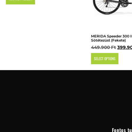
MERIDA Speeder 300 I
Sötétezüst (Fekete)
449.900
Ft
399.9
SELECT OPTIONS
Fontos tu