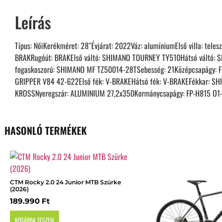
Leírás
Típus: NőiKerékméret: 28″Évjárat: 2022Váz: alumíniumElső villa: t
BRAKRugóút: BRAKElső váltó: SHIMANO TOURNEY TY510Hátsó váltó:
fogaskoszorú: SHIMANO MF TZ50014-28TSebesség: 21Középcsapágy: 
GRIPPER V84 42-622Első fék: V-BRAKEHátsó fék: V-BRAKEFékkar: 
KROSSNyeregszár: ALUMINIUM 27,2x350Kormánycsapágy: FP-H815 O1-
HASONLÓ TERMÉKEK
CTM Rocky 2.0 24 Junior MTB Szürke
(2026)
189.990
Ft
KOSÁRBA TESZEM