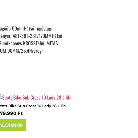
Rugóút: 50mmHátsó rugóstag:
tányér: 48T-38T-28T/170MMHátsó
Gumiköpeny: KROSSFelni: MITAS
NIUM 90MM/25,4Nyereg:
cott Bike Sub Cross 10 Lady 28 L lila
479.990
Ft
SELECT OPTIONS