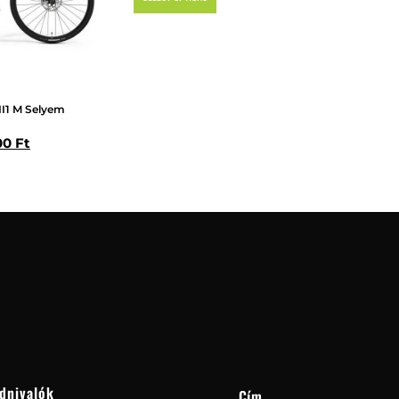
II1 M Selyem
00
Ft
dnivalók
Cím