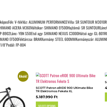
eleszkóposFék: V-fékVáz: ALUMINIUM PERFORMANCEVilla: SR SUNTOUR M3010
 SHIMANO ACERA M360Váltókar: SHIMANO EF500Hajtómű: SR SUNTOURLánc
FP-B902Lánc: YBN S50Első agy: SHIMANO NEXUS C3000Hátsó agy: GL-B01R
SHIMANO EF500Féktárcsa: BRAKKormány: STEEL 600MMKormányszár: ALUMI
1/8″Pedál: FP-804
Akció!
S
SCOTT Patron eRIDE 900 Ultimate Bike
TR Elektromos Fekete XL
5.187.990
Ft
SELECT OPTIONS