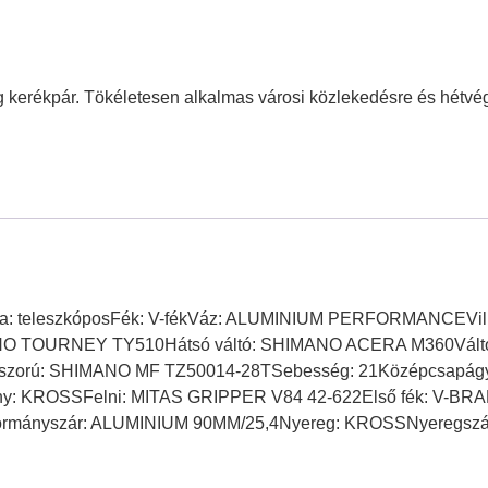
ing kerékpár. Tökéletesen alkalmas városi közlekedésre és hétv
ő villa: teleszkóposFék: V-fékVáz: ALUMINIUM PERFORMANCE
ANO TOURNEY TY510Hátsó váltó: SHIMANO ACERA M360Vált
szorú: SHIMANO MF TZ50014-28TSebesség: 21Középcsapágy
 KROSSFelni: MITAS GRIPPER V84 42-622Első fék: V-BRAK
mányszár: ALUMINIUM 90MM/25,4Nyereg: KROSSNyeregszá