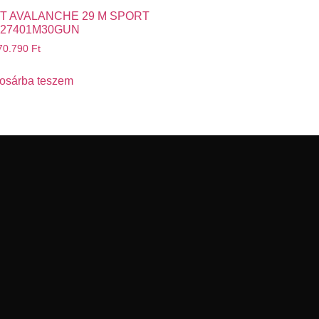
T AVALANCHE 29 M SPORT
27401M30GUN
70.790
Ft
osárba teszem