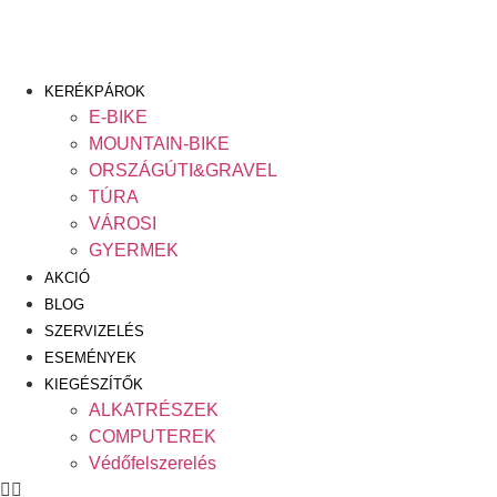
Ugrás
a
tartalomhoz
KERÉKPÁROK
E-BIKE
MOUNTAIN-BIKE
ORSZÁGÚTI&GRAVEL
TÚRA
VÁROSI
GYERMEK
AKCIÓ
BLOG
SZERVIZELÉS
ESEMÉNYEK
KIEGÉSZÍTŐK
ALKATRÉSZEK
COMPUTEREK
Védőfelszerelés