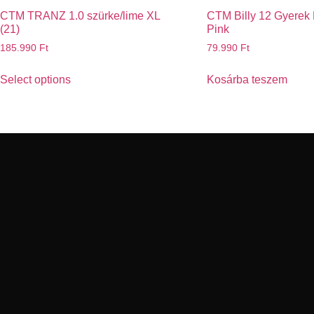
CTM TRANZ 1.0 szürke/lime XL
CTM Billy 12 Gyerek
(21)
Pink
185.990
Ft
79.990
Ft
Select options
Kosárba teszem