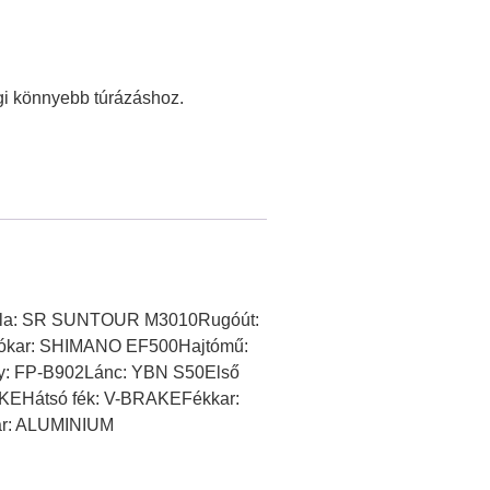
égi könnyebb túrázáshoz.
Villa: SR SUNTOUR M3010Rugóút:
ókar: SHIMANO EF500Hajtómű:
: FP-B902Lánc: YBN S50Első
EHátsó fék: V-BRAKEFékkar:
r: ALUMINIUM