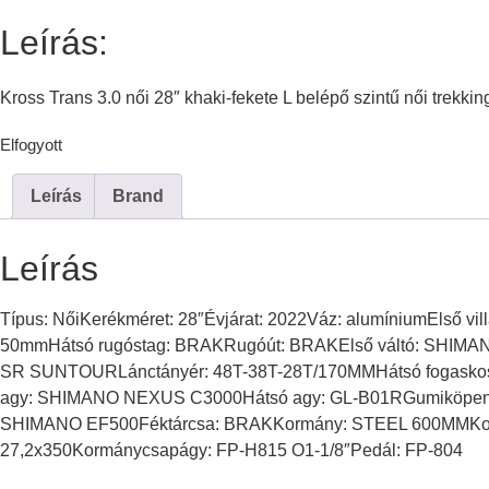
Leírás:
Kross Trans 3.0 női 28″ khaki-fekete L belépő szintű női trekk
Elfogyott
Leírás
Brand
Leírás
Típus: NőiKerékméret: 28″Évjárat: 2022Váz: alumíniumEls
50mmHátsó rugóstag: BRAKRugóút: BRAKElső váltó: SHIM
SR SUNTOURLánctányér: 48T-38T-28T/170MMHátsó fogasko
agy: SHIMANO NEXUS C3000Hátsó agy: GL-B01RGumiköpeny:
SHIMANO EF500Féktárcsa: BRAKKormány: STEEL 600MMKor
27,2x350Kormánycsapágy: FP-H815 O1-1/8″Pedál: FP-804