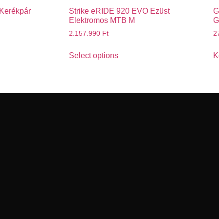
 Kerékpár
Strike eRIDE 920 EVO Ezüst
G
Elektromos MTB M
G
2.157.990
Ft
2
Select options
K