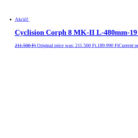
Akció!
Cyclision Corph 8 MK-II L-480mm-19
211.500
Ft
Original price was: 211.500 Ft.
189.990
Ft
Current pr