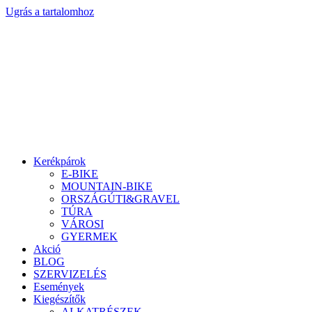
Ugrás a tartalomhoz
Kerékpárok
E-BIKE
MOUNTAIN-BIKE
ORSZÁGÚTI&GRAVEL
TÚRA
VÁROSI
GYERMEK
Akció
BLOG
SZERVIZELÉS
Események
Kiegészítők
ALKATRÉSZEK