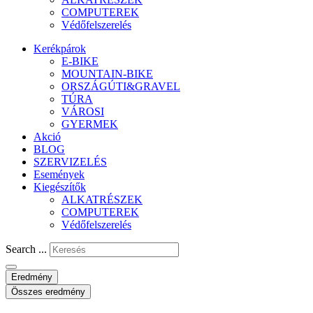
COMPUTEREK
Védőfelszerelés
Kerékpárok
E-BIKE
MOUNTAIN-BIKE
ORSZÁGÚTI&GRAVEL
TÚRA
VÁROSI
GYERMEK
Akció
BLOG
SZERVIZELÉS
Események
Kiegészítők
ALKATRÉSZEK
COMPUTEREK
Védőfelszerelés
Search ...
Eredmény
Összes eredmény