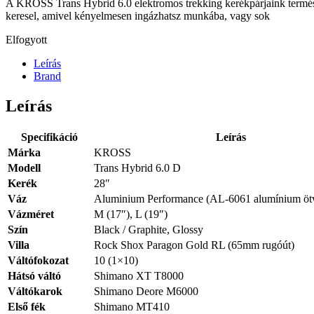
A KROSS Trans Hybrid 6.0 elektromos trekking kerékpárjaink természe
keresel, amivel kényelmesen ingázhatsz munkába, vagy sok
Elfogyott
Leírás
Brand
Leírás
Specifikáció
Leírás
Márka
KROSS
Modell
Trans Hybrid 6.0 D
Kerék
28″
Váz
Aluminium Performance (AL-6061 alumínium öt
Vázméret
M (17″), L (19″)
Szín
Black / Graphite, Glossy
Villa
Rock Shox Paragon Gold RL (65mm rugóút)
Váltófokozat
10 (1×10)
Hátsó váltó
Shimano XT T8000
Váltókarok
Shimano Deore M6000
Első fék
Shimano MT410