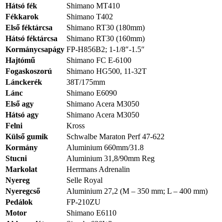
Hátsó fék
Shimano MT410
Fékkarok
Shimano T402
Első féktárcsa
Shimano RT30 (180mm)
Hátsó féktárcsa
Shimano RT30 (160mm)
Kormánycsapágy
FP-H856B2; 1-1/8″-1.5″
Hajtómű
Shimano FC E-6100
Fogaskoszorú
Shimano HG500, 11-32T
Lánckerék
38T/175mm
Lánc
Shimano E6090
Első agy
Shimano Acera M3050
Hátsó agy
Shimano Acera M3050
Felni
Kross
Külső gumik
Schwalbe Maraton Perf 47-622
Kormány
Aluminium 660mm/31.8
Stucni
Aluminium 31,8/90mm Reg
Markolat
Herrmans Adrenalin
Nyereg
Selle Royal
Nyeregcső
Aluminium 27,2 (M – 350 mm; L – 400 mm)
Pedálok
FP-210ZU
Motor
Shimano E6110