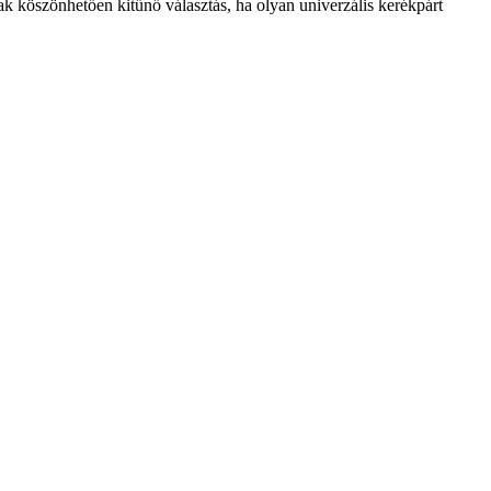
 köszönhetően kitűnő választás, ha olyan univerzális kerékpárt