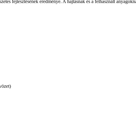
tes fejlesztésének eredménye. A hajtásnak és a felhasznált anyagoknak
vözet)