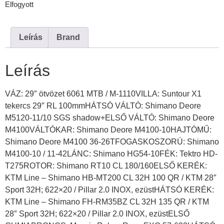
Elfogyott
Leírás
Brand
Leírás
VÁZ: 29″ ötvözet 6061 MTB / M-1110VILLA: Suntour X1
tekercs 29″ RL 100mmHÁTSÓ VÁLTÓ: Shimano Deore
M5120-11/10 SGS shadow+ELSŐ VÁLTÓ: Shimano Deore
M4100VÁLTÓKAR: Shimano Deore M4100-10HAJTÓMŰ:
Shimano Deore M4100 36-26TFOGASKOSZORÚ: Shimano
M4100-10 / 11-42LÁNC: Shimano HG54-10FÉK: Tektro HD-
T275ROTOR: Shimano RT10 CL 180/160ELSŐ KERÉK:
KTM Line – Shimano HB-MT200 CL 32H 100 QR / KTM 28″
Sport 32H; 622×20 / Pillar 2.0 INOX, ezüstHÁTSÓ KERÉK:
KTM Line – Shimano FH-RM35BZ CL 32H 135 QR / KTM
28″ Sport 32H; 622×20 / Pillar 2.0 INOX, ezüstELSŐ