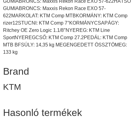
GUMIABRONCS: Maxxis Rekon Race EXO 57-622HÁTSÓ
GUMIABRONCS: Maxxis Rekon Race EXO 57-
622MARKOLAT: KTM Comp MTBKORMÁNY: KTM Comp
rizer12STUCNI: KTM Comp 7°KORMÁNYCSAPÁGY:
Ritchey OE Zero Logic 1.1/8″NYEREG: KTM Line
SportNYEREGCSŐ: KTM Comp 27.2PEDÁL: KTM Comp
MTB BFSÚLY: 14,35 kg MEGENGEDETT ÖSSZTÖMEG:
133 kg
Brand
KTM
Hasonló termékek