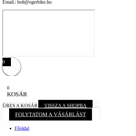
Email.: bolt@egerbike.hu
0
0
KOSÁR
ÜRES A KOSÁR
VISSZA A SHOPBA
FOLYTATOM A VÁSÁRLÁST
Főoldal