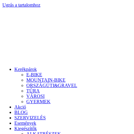
Ugrás a tartalomhoz
Kerékpárok
E-BIKE
MOUNTAIN-BIKE
ORSZÁGÚTI&GRAVEL
TÚRA
VÁROSI
GYERMEK
Akció
BLOG
SZERVIZELÉS
Események
Kiegészítők
ALKATRÉSZEK