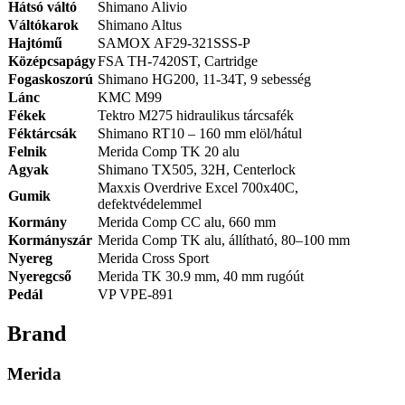
Hátsó váltó
Shimano Alivio
Váltókarok
Shimano Altus
Hajtómű
SAMOX AF29-321SSS-P
Középcsapágy
FSA TH-7420ST, Cartridge
Fogaskoszorú
Shimano HG200, 11-34T, 9 sebesség
Lánc
KMC M99
Fékek
Tektro M275 hidraulikus tárcsafék
Féktárcsák
Shimano RT10 – 160 mm elöl/hátul
Felnik
Merida Comp TK 20 alu
Agyak
Shimano TX505, 32H, Centerlock
Maxxis Overdrive Excel 700x40C,
Gumik
defektvédelemmel
Kormány
Merida Comp CC alu, 660 mm
Kormányszár
Merida Comp TK alu, állítható, 80–100 mm
Nyereg
Merida Cross Sport
Nyeregcső
Merida TK 30.9 mm, 40 mm rugóút
Pedál
VP VPE-891
Brand
Merida