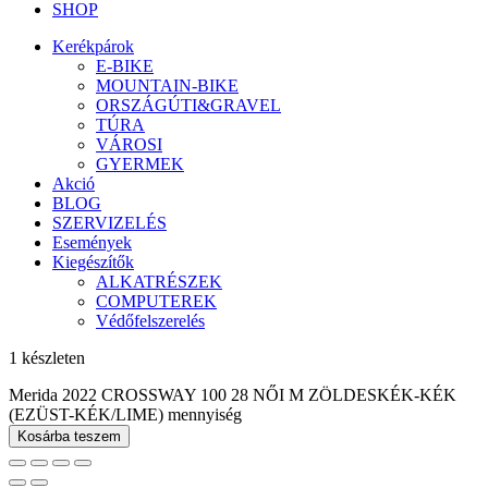
SHOP
Kerékpárok
E-BIKE
MOUNTAIN-BIKE
ORSZÁGÚTI&GRAVEL
TÚRA
VÁROSI
GYERMEK
Akció
BLOG
SZERVIZELÉS
Események
Kiegészítők
ALKATRÉSZEK
COMPUTEREK
Védőfelszerelés
1 készleten
Merida 2022 CROSSWAY 100 28 NŐI M ZÖLDESKÉK-KÉK
(EZÜST-KÉK/LIME) mennyiség
Kosárba teszem