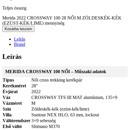
Teljes összeg
Merida 2022 CROSSWAY 100 28 NŐI M ZÖLDESKÉK-KÉK
(EZÜST-KÉK/LIME) mennyiség
Kosárba teszem
Leírás
Brand
Leírás
MERIDA CROSSWAY 100 NŐI – Műszaki adatok
Típus
Női cross trekking kerékpár
Kerékméret
28″
Évjárat
2022
Váz
CROSSWAY TFS III MAT alumínium, 135×9
Vázméret
M
Szín
Zöldeskék-kék (ezüst-kék/lime)
Villa
Suntour NEX HLO, 63 mm, lockout
Váltórendszer
3×9 sebesség
Első váltó
Shimano M370