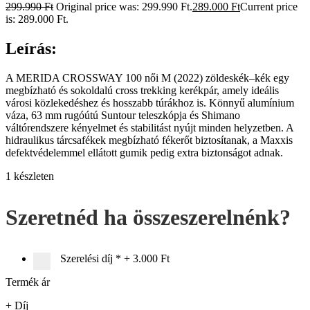
299.990
Ft
Original price was: 299.990 Ft.
289.000
Ft
Current price
is: 289.000 Ft.
Leírás:
A MERIDA CROSSWAY 100 női M (2022) zöldeskék–kék egy
megbízható és sokoldalú cross trekking kerékpár, amely ideális
városi közlekedéshez és hosszabb túrákhoz is. Könnyű alumínium
váza, 63 mm rugóútú Suntour teleszkópja és Shimano
váltórendszere kényelmet és stabilitást nyújt minden helyzetben. A
hidraulikus tárcsafékek megbízható fékerőt biztosítanak, a Maxxis
defektvédelemmel ellátott gumik pedig extra biztonságot adnak.
1 készleten
Szeretnéd ha összeszerelnénk?
Szerelési díj
*
+
3.000 Ft
Termék ár
+ Díj