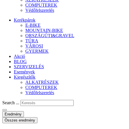
COMPUTEREK
Védőfelszerelés
Kerékpárok
E-BIKE
MOUNTAIN-BIKE
ORSZÁGÚTI&GRAVEL
TÚRA
VÁROSI
GYERMEK
Akció
BLOG
SZERVIZELÉS
Események
Kiegészítők
ALKATRÉSZEK
COMPUTEREK
Védőfelszerelés
Search ...
Eredmény
Összes eredmény