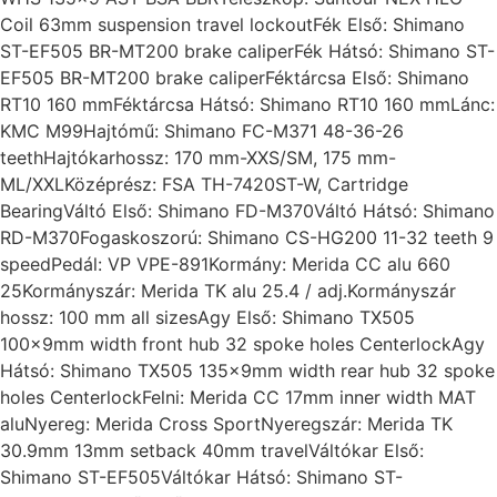
Coil 63mm suspension travel lockoutFék Első: Shimano
ST-EF505 BR-MT200 brake caliperFék Hátsó: Shimano ST-
EF505 BR-MT200 brake caliperFéktárcsa Első: Shimano
RT10 160 mmFéktárcsa Hátsó: Shimano RT10 160 mmLánc:
KMC M99Hajtómű: Shimano FC-M371 48-36-26
teethHajtókarhossz: 170 mm-XXS/SM, 175 mm-
ML/XXLKözéprész: FSA TH-7420ST-W, Cartridge
BearingVáltó Első: Shimano FD-M370Váltó Hátsó: Shimano
RD-M370Fogaskoszorú: Shimano CS-HG200 11-32 teeth 9
speedPedál: VP VPE-891Kormány: Merida CC alu 660
25Kormányszár: Merida TK alu 25.4 / adj.Kormányszár
hossz: 100 mm all sizesAgy Első: Shimano TX505
100x9mm width front hub 32 spoke holes CenterlockAgy
Hátsó: Shimano TX505 135x9mm width rear hub 32 spoke
holes CenterlockFelni: Merida CC 17mm inner width MAT
aluNyereg: Merida Cross SportNyeregszár: Merida TK
30.9mm 13mm setback 40mm travelVáltókar Első:
Shimano ST-EF505Váltókar Hátsó: Shimano ST-