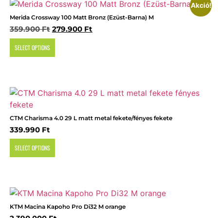
Akció!
Merida Crossway 100 Matt Bronz (Ezüst-Barna) M
Original
Current
359.900
Ft
279.900
Ft
price
price
SELECT OPTIONS
was:
is:
359.900 Ft.
279.900 Ft.
CTM Charisma 4.0 29 L matt metal fekete/fényes fekete
339.990
Ft
SELECT OPTIONS
KTM Macina Kapoho Pro Di32 M orange