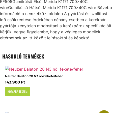
EF505Gumikülső Első: Merida K1171 700x40C
wireGumikülső Hátsó: Merida K1171 700x40C wire Bővebb
információ a nemzetközi oldalon A gyártási és szállítási
idő csökkentése érdekében néhány esetben a kerékpár
gyártója kénytelen módosítani a kerékpárok specifikációit.
Kérjük, vegye figyelembe, hogy a végleges modellek
eltérhetnek az itt közölt leírásoktól és képektől.
HASONLÓ TERMÉKEK
Neuzer Balaton 28 N3 nõi fekete/fehér
143.900
Ft
KOSÁRBA TESZEM