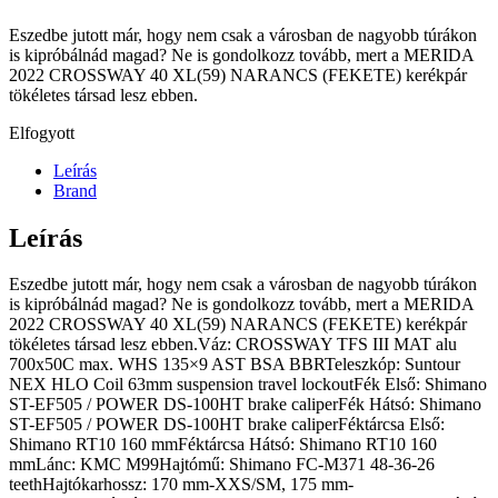
Eszedbe jutott már, hogy nem csak a városban de nagyobb túrákon
is kipróbálnád magad? Ne is gondolkozz tovább, mert a MERIDA
2022 CROSSWAY 40 XL(59) NARANCS (FEKETE) kerékpár
tökéletes társad lesz ebben.
Elfogyott
Leírás
Brand
Leírás
Eszedbe jutott már, hogy nem csak a városban de nagyobb túrákon
is kipróbálnád magad? Ne is gondolkozz tovább, mert a MERIDA
2022 CROSSWAY 40 XL(59) NARANCS (FEKETE) kerékpár
tökéletes társad lesz ebben.Váz: CROSSWAY TFS III MAT alu
700x50C max. WHS 135×9 AST BSA BBRTeleszkóp: Suntour
NEX HLO Coil 63mm suspension travel lockoutFék Első: Shimano
ST-EF505 / POWER DS-100HT brake caliperFék Hátsó: Shimano
ST-EF505 / POWER DS-100HT brake caliperFéktárcsa Első:
Shimano RT10 160 mmFéktárcsa Hátsó: Shimano RT10 160
mmLánc: KMC M99Hajtómű: Shimano FC-M371 48-36-26
teethHajtókarhossz: 170 mm-XXS/SM, 175 mm-