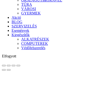
ORSZÁGÚTI&GRAVEL
TÚRA
VÁROSI
GYERMEK
Akció
BLOG
SZERVIZELÉS
Események
Kiegészítők
ALKATRÉSZEK
COMPUTEREK
Védőfelszerelés
Elfogyott