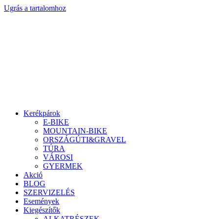
Ugrás a tartalomhoz
Kerékpárok
E-BIKE
MOUNTAIN-BIKE
ORSZÁGÚTI&GRAVEL
TÚRA
VÁROSI
GYERMEK
Akció
BLOG
SZERVIZELÉS
Események
Kiegészítők
ALKATRÉSZEK