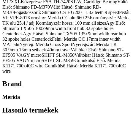
ML/XXLKözéprész: FSA TH-7420ST-W, Cartridge BearingVáltó
Első: Shimano FD-M370Váltó Hátsó: Shimano RD-
M370Fogaskoszorú: Shimano CS-HG200 11-32 teeth 9 speedPedál:
VP VPE-891Kormány: Merida CC alu 660 25Kormányszár: Merida
TK alu 25.4 / adj.Kormányszár hossz: 100 mm all sizesAgy Első:
Shimano TX505 100x9mm width front hub 32 spoke holes
CenterlockAgy Hátsó: Shimano TX505 135x9mm width rear hub
32 spoke holes CenterlockFelni: Merida CC 17mm inner width
MAT aluNyereg: Merida Cross SportNyeregszár: Merida TK
30.9mm 13mm setback 40mm travelVáltókar Első: Shimano ST-
EF505 VAGY microSHIFT SL-M850Váltókar Hátsó: Shimano ST-
EF505 VAGY microSHIFT SL-M859Gumikülső Első: Merida
K1171 700x40C wire Gumikülső Hátsó: Merida K1171 700x40C
wire
Brand
Merida
Hasonló termékek