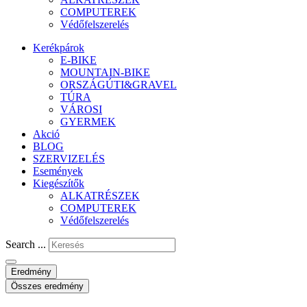
COMPUTEREK
Védőfelszerelés
Kerékpárok
E-BIKE
MOUNTAIN-BIKE
ORSZÁGÚTI&GRAVEL
TÚRA
VÁROSI
GYERMEK
Akció
BLOG
SZERVIZELÉS
Események
Kiegészítők
ALKATRÉSZEK
COMPUTEREK
Védőfelszerelés
Search ...
Eredmény
Összes eredmény