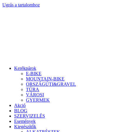
Ugrás a tartalomhoz
Kerékpárok
E-BIKE
MOUNTAIN-BIKE
ORSZÁGÚTI&GRAVEL
TÚRA
VÁROSI
GYERMEK
Akció
BLOG
SZERVIZELÉS
Események
Kiegészítők
ALKATRÉSZEK