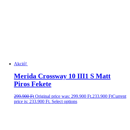
Akció!
Merida Crossway 10 III1 S Matt
Piros Fekete
299.900
Ft
Original price was: 299.900 Ft.
233.900
Ft
Current
price is: 233.900 Ft.
Select options