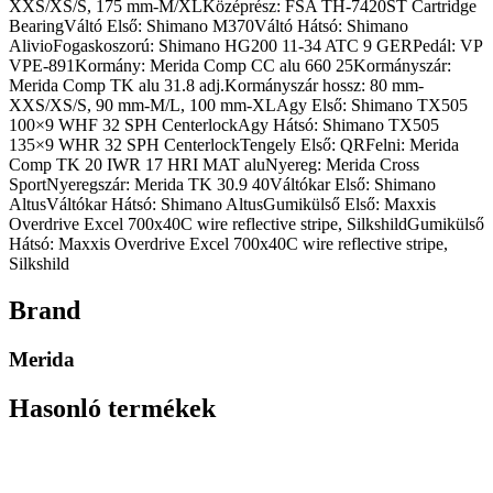
XXS/XS/S, 175 mm-M/XLKözéprész: FSA TH-7420ST Cartridge
BearingVáltó Első: Shimano M370Váltó Hátsó: Shimano
AlivioFogaskoszorú: Shimano HG200 11-34 ATC 9 GERPedál: VP
VPE-891Kormány: Merida Comp CC alu 660 25Kormányszár:
Merida Comp TK alu 31.8 adj.Kormányszár hossz: 80 mm-
XXS/XS/S, 90 mm-M/L, 100 mm-XLAgy Első: Shimano TX505
100×9 WHF 32 SPH CenterlockAgy Hátsó: Shimano TX505
135×9 WHR 32 SPH CenterlockTengely Első: QRFelni: Merida
Comp TK 20 IWR 17 HRI MAT aluNyereg: Merida Cross
SportNyeregszár: Merida TK 30.9 40Váltókar Első: Shimano
AltusVáltókar Hátsó: Shimano AltusGumikülső Első: Maxxis
Overdrive Excel 700x40C wire reflective stripe, SilkshildGumikülső
Hátsó: Maxxis Overdrive Excel 700x40C wire reflective stripe,
Silkshild
Brand
Merida
Hasonló termékek