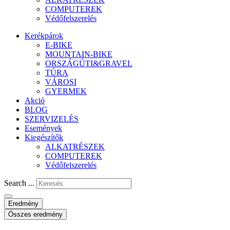
COMPUTEREK
Védőfelszerelés
Kerékpárok
E-BIKE
MOUNTAIN-BIKE
ORSZÁGÚTI&GRAVEL
TÚRA
VÁROSI
GYERMEK
Akció
BLOG
SZERVIZELÉS
Események
Kiegészítők
ALKATRÉSZEK
COMPUTEREK
Védőfelszerelés
Search ...
Eredmény
Összes eredmény