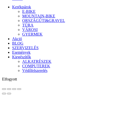
Kerékpárok
E-BIKE
MOUNTAIN-BIKE
ORSZÁGÚTI&GRAVEL
TÚRA
VÁROSI
GYERMEK
Akció
BLOG
SZERVIZELÉS
Események
Kiegészítők
ALKATRÉSZEK
COMPUTEREK
Védőfelszerelés
Elfogyott