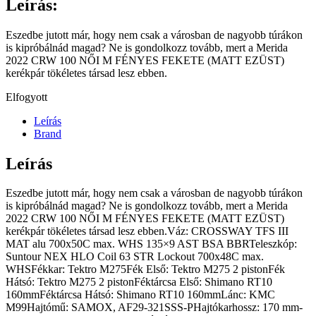
Leírás:
Eszedbe jutott már, hogy nem csak a városban de nagyobb túrákon
is kipróbálnád magad? Ne is gondolkozz tovább, mert a Merida
2022 CRW 100 NŐI M FÉNYES FEKETE (MATT EZÜST)
kerékpár tökéletes társad lesz ebben.
Elfogyott
Leírás
Brand
Leírás
Eszedbe jutott már, hogy nem csak a városban de nagyobb túrákon
is kipróbálnád magad? Ne is gondolkozz tovább, mert a Merida
2022 CRW 100 NŐI M FÉNYES FEKETE (MATT EZÜST)
kerékpár tökéletes társad lesz ebben.Váz: CROSSWAY TFS III
MAT alu 700x50C max. WHS 135×9 AST BSA BBRTeleszkóp:
Suntour NEX HLO Coil 63 STR Lockout 700x48C max.
WHSFékkar: Tektro M275Fék Első: Tektro M275 2 pistonFék
Hátsó: Tektro M275 2 pistonFéktárcsa Első: Shimano RT10
160mmFéktárcsa Hátsó: Shimano RT10 160mmLánc: KMC
M99Hajtómű: SAMOX, AF29-321SSS-PHajtókarhossz: 170 mm-