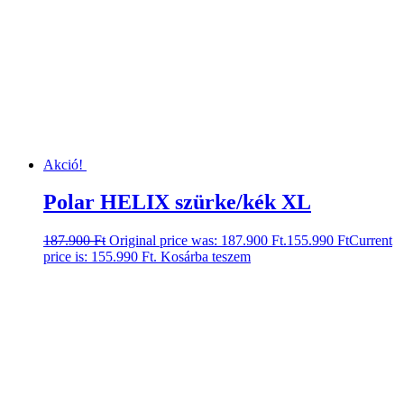
Akció!
Polar HELIX szürke/kék XL
187.900
Ft
Original price was: 187.900 Ft.
155.990
Ft
Current
price is: 155.990 Ft.
Kosárba teszem