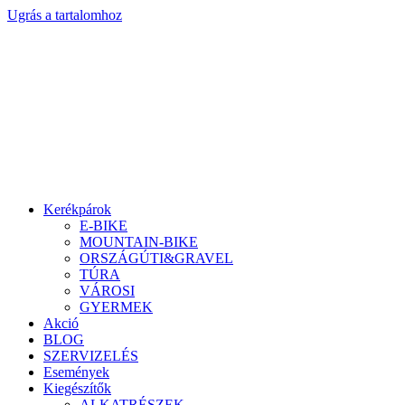
Ugrás a tartalomhoz
Kerékpárok
E-BIKE
MOUNTAIN-BIKE
ORSZÁGÚTI&GRAVEL
TÚRA
VÁROSI
GYERMEK
Akció
BLOG
SZERVIZELÉS
Események
Kiegészítők
ALKATRÉSZEK