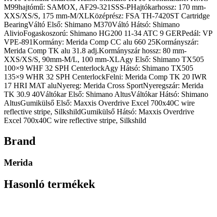
M99hajtómű: SAMOX, AF29-321SSS-PHajtókarhossz: 170 mm-
XXS/XS/S, 175 mm-M/XLKözéprész: FSA TH-7420ST Cartridge
BearingVáltó Első: Shimano M370Váltó Hátsó: Shimano
AlivioFogaskoszorú: Shimano HG200 11-34 ATC 9 GERPedál: VP
VPE-891Kormány: Merida Comp CC alu 660 25Kormányszár:
Merida Comp TK alu 31.8 adj.Kormányszár hossz: 80 mm-
XXS/XS/S, 90mm-M/L, 100 mm-XLAgy Első: Shimano TX505
100×9 WHF 32 SPH CenterlockAgy Hátsó: Shimano TX505
135×9 WHR 32 SPH CenterlockFelni: Merida Comp TK 20 IWR
17 HRI MAT aluNyereg: Merida Cross SportNyeregszár: Merida
TK 30.9 40Váltókar Első: Shimano AltusVáltókar Hátsó: Shimano
AltusGumikülső Első: Maxxis Overdrive Excel 700x40C wire
reflective stripe, SilkshildGumikülső Hátsó: Maxxis Overdrive
Excel 700x40C wire reflective stripe, Silkshild
Brand
Merida
Hasonló termékek