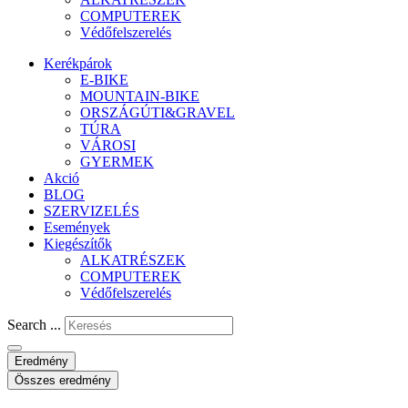
COMPUTEREK
Védőfelszerelés
Kerékpárok
E-BIKE
MOUNTAIN-BIKE
ORSZÁGÚTI&GRAVEL
TÚRA
VÁROSI
GYERMEK
Akció
BLOG
SZERVIZELÉS
Események
Kiegészítők
ALKATRÉSZEK
COMPUTEREK
Védőfelszerelés
Search ...
Eredmény
Összes eredmény