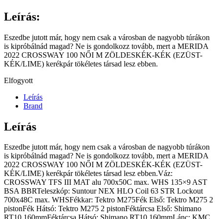
Leírás:
Eszedbe jutott már, hogy nem csak a városban de nagyobb túrákon
is kipróbálnád magad? Ne is gondolkozz tovább, mert a MERIDA
2022 CROSSWAY 100 NŐI M ZÖLDESKÉK-KÉK (EZÜST-
KÉK/LIME) kerékpár tökéletes társad lesz ebben.
Elfogyott
Leírás
Brand
Leírás
Eszedbe jutott már, hogy nem csak a városban de nagyobb túrákon
is kipróbálnád magad? Ne is gondolkozz tovább, mert a MERIDA
2022 CROSSWAY 100 NŐI M ZÖLDESKÉK-KÉK (EZÜST-
KÉK/LIME) kerékpár tökéletes társad lesz ebben.Váz:
CROSSWAY TFS III MAT alu 700x50C max. WHS 135×9 AST
BSA BBRTeleszkóp: Suntour NEX HLO Coil 63 STR Lockout
700x48C max. WHSFékkar: Tektro M275Fék Első: Tektro M275 2
pistonFék Hátsó: Tektro M275 2 pistonFéktárcsa Első: Shimano
RT10 160mmFéktárcsa Hátsó: Shimano RT10 160mmLánc: KMC