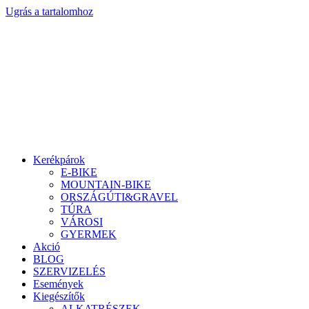
Ugrás a tartalomhoz
Kerékpárok
E-BIKE
MOUNTAIN-BIKE
ORSZÁGÚTI&GRAVEL
TÚRA
VÁROSI
GYERMEK
Akció
BLOG
SZERVIZELÉS
Események
Kiegészítők
ALKATRÉSZEK