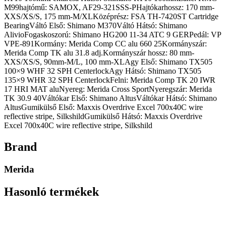
M99hajtómű: SAMOX, AF29-321SSS-PHajtókarhossz: 170 mm-
XXS/XS/S, 175 mm-M/XLKözéprész: FSA TH-7420ST Cartridge
BearingVáltó Első: Shimano M370Váltó Hátsó: Shimano
AlivioFogaskoszorú: Shimano HG200 11-34 ATC 9 GERPedál: VP
VPE-891Kormány: Merida Comp CC alu 660 25Kormányszár:
Merida Comp TK alu 31.8 adj.Kormányszár hossz: 80 mm-
XXS/XS/S, 90mm-M/L, 100 mm-XLAgy Első: Shimano TX505
100×9 WHF 32 SPH CenterlockAgy Hátsó: Shimano TX505
135×9 WHR 32 SPH CenterlockFelni: Merida Comp TK 20 IWR
17 HRI MAT aluNyereg: Merida Cross SportNyeregszár: Merida
TK 30.9 40Váltókar Első: Shimano AltusVáltókar Hátsó: Shimano
AltusGumikülső Első: Maxxis Overdrive Excel 700x40C wire
reflective stripe, SilkshildGumikülső Hátsó: Maxxis Overdrive
Excel 700x40C wire reflective stripe, Silkshild
Brand
Merida
Hasonló termékek