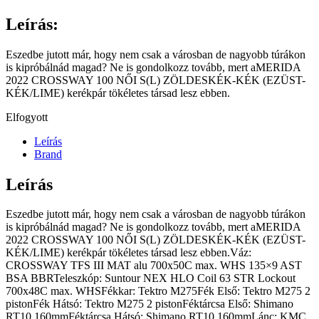
Leírás:
Eszedbe jutott már, hogy nem csak a városban de nagyobb túrákon
is kipróbálnád magad? Ne is gondolkozz tovább, mert aMERIDA
2022 CROSSWAY 100 NŐI S(L) ZÖLDESKÉK-KÉK (EZÜST-
KÉK/LIME) kerékpár tökéletes társad lesz ebben.
Elfogyott
Leírás
Brand
Leírás
Eszedbe jutott már, hogy nem csak a városban de nagyobb túrákon
is kipróbálnád magad? Ne is gondolkozz tovább, mert aMERIDA
2022 CROSSWAY 100 NŐI S(L) ZÖLDESKÉK-KÉK (EZÜST-
KÉK/LIME) kerékpár tökéletes társad lesz ebben.Váz:
CROSSWAY TFS III MAT alu 700x50C max. WHS 135×9 AST
BSA BBRTeleszkóp: Suntour NEX HLO Coil 63 STR Lockout
700x48C max. WHSFékkar: Tektro M275Fék Első: Tektro M275 2
pistonFék Hátsó: Tektro M275 2 pistonFéktárcsa Első: Shimano
RT10 160mmFéktárcsa Hátsó: Shimano RT10 160mmLánc: KMC