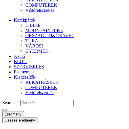
COMPUTEREK
Védőfelszerelés
Kerékpárok
E-BIKE
MOUNTAIN-BIKE
ORSZÁGÚTI&GRAVEL
TÚRA
VÁROSI
GYERMEK
Akció
BLOG
SZERVIZELÉS
Események
Kiegészítők
ALKATRÉSZEK
COMPUTEREK
Védőfelszerelés
Search ...
Eredmény
Összes eredmény