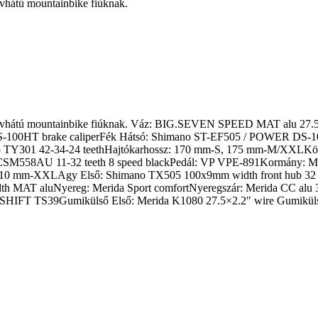
vhátú mountainbike fiúknak.
 merevhátú mountainbike fiúknak. Váz: BIG.SEVEN SPEED MAT alu 
-100HT brake caliperFék Hátsó: Shimano ST-EF505 / POWER DS-100
TY301 42-34-24 teethHajtókarhossz: 170 mm-S, 175 mm-M/XXLKözé
M558AU 11-32 teeth 8 speed blackPedál: VP VPE-891Kormány: Meri
10 mm-XXLAgy Első: Shimano TX505 100x9mm width front hub 32 
width MAT aluNyereg: Merida Sport comfortNyeregszár: Merida CC 
IFT TS39Gumikülső Első: Merida K1080 27.5×2.2″ wire Gumikülső