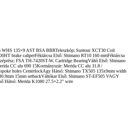
27.5 WHS 135×9 AST BSA BBRTeleszkóp: Suntour XCT30 Coil
HT brake caliperFéktárcsa Első: Shimano RT10 160 mmFéktárcsa
prész: FSA TH-7420ST-W, Cartridge BearingVáltó Első: Shimano
da CC alu 690 15Kormányszár: Merida CC alu 31.8 /
spoke holes CenterlockAgy Hátsó: Shimano TX505 135x9mm width
alu 30.9mm 15mm setbackVáltókar Első: Shimano ST-EF505 VAGY
 Hátsó: Merida K1080 27.5×2.2″ wire