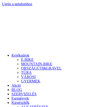
Ugrás a tartalomhoz
Kerékpárok
E-BIKE
MOUNTAIN-BIKE
ORSZÁGÚTI&GRAVEL
TÚRA
VÁROSI
GYERMEK
Akció
BLOG
SZERVIZELÉS
Események
Kiegészítők
ALKATRÉSZEK