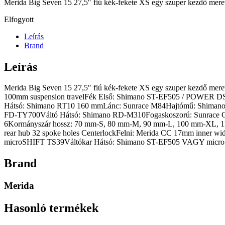
Merida Big Seven 15 27,5″ fiú kék-fekete XS egy szuper kezdő mere
Elfogyott
Leírás
Brand
Leírás
Merida Big Seven 15 27,5″ fiú kék-fekete XS egy szuper kezdő
100mm suspension travelFék Első: Shimano ST-EF505 / POWER DS
Hátsó: Shimano RT10 160 mmLánc: Sunrace M84Hajtómű: Shimano 
FD-TY700Váltó Hátsó: Shimano RD-M310Fogaskoszorú: Sunrace CS
6Kormányszár hossz: 70 mm-S, 80 mm-M, 90 mm-L, 100 mm-XL, 1
rear hub 32 spoke holes CenterlockFelni: Merida CC 17mm inner 
microSHIFT TS39Váltókar Hátsó: Shimano ST-EF505 VAGY microSH
Brand
Merida
Hasonló termékek