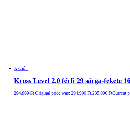
Akció!
Kross Level 2.0 férfi 29 sárga-fekete 1
294.990
Ft
Original price was: 294.990 Ft.
235.990
Ft
Current p