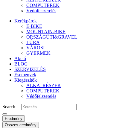
COMPUTEREK
Védőfelszerelés
Kerékpárok
E-BIKE
MOUNTAIN-BIKE
ORSZÁGÚTI&GRAVEL
TÚRA
VÁROSI
GYERMEK
Akció
BLOG
SZERVIZELÉS
Események
Kiegészítők
ALKATRÉSZEK
COMPUTEREK
Védőfelszerelés
Search ...
Eredmény
Összes eredmény