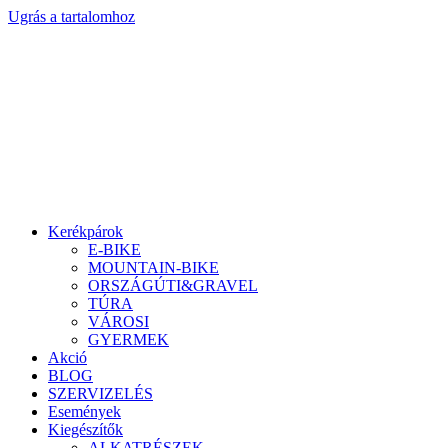
Ugrás a tartalomhoz
Kerékpárok
E-BIKE
MOUNTAIN-BIKE
ORSZÁGÚTI&GRAVEL
TÚRA
VÁROSI
GYERMEK
Akció
BLOG
SZERVIZELÉS
Események
Kiegészítők
ALKATRÉSZEK