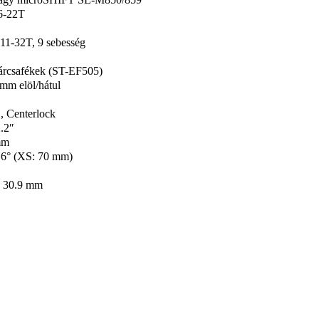
6-22T
1-32T, 9 sebesség
tárcsafékek (ST-EF505)
mm elöl/hátul
 Centerlock
.2″
mm
/ 6° (XS: 70 mm)
, 30.9 mm