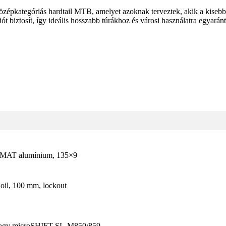
tegóriás hardtail MTB, amelyet azoknak terveztek, akik a kisebb, 2
 biztosít, így ideális hosszabb túrákhoz és városi használatra egyar
MAT alumínium, 135×9
il, 100 mm, lockout
agy microSHIFT SL-M850/859