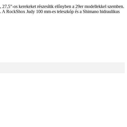
7,5”-os kerekeket részesítik előnyben a 29er modellekkel szemben.
ánt. A RockShox Judy 100 mm-es teleszkóp és a Shimano hidraulikus