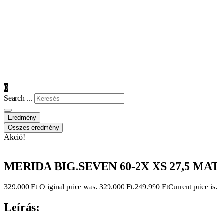
0
Search ...
Eredmény
Összes eredmény
Akció!
MERIDA BIG.SEVEN 60-2X XS 27,5 M
329.000
Ft
Original price was: 329.000 Ft.
249.990
Ft
Current price is
Leírás: