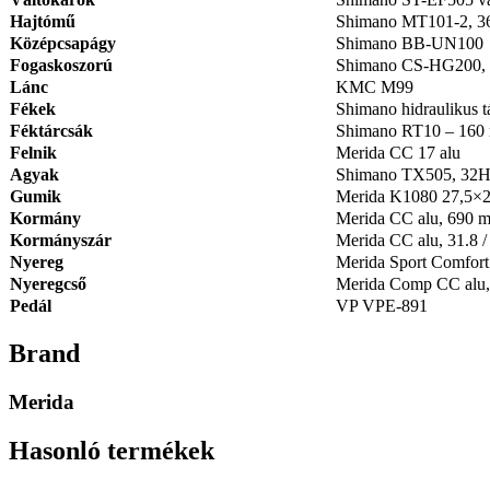
Hajtómű
Shimano MT101-2, 3
Középcsapágy
Shimano BB-UN100
Fogaskoszorú
Shimano CS-HG200, 1
Lánc
KMC M99
Fékek
Shimano hidraulikus 
Féktárcsák
Shimano RT10 – 160 
Felnik
Merida CC 17 alu
Agyak
Shimano TX505, 32H,
Gumik
Merida K1080 27,5×2
Kormány
Merida CC alu, 690 
Kormányszár
Merida CC alu, 31.8 
Nyereg
Merida Sport Comfort
Nyeregcső
Merida Comp CC alu
Pedál
VP VPE-891
Brand
Merida
Hasonló termékek