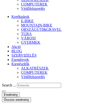
COMPUTEREK
Védőfelszerelés
Kerékpárok
E-BIKE
MOUNTAIN-BIKE
ORSZÁGÚTI&GRAVEL
TÚRA
VÁROSI
GYERMEK
Akció
BLOG
SZERVIZELÉS
Események
Kiegészítők
ALKATRÉSZEK
COMPUTEREK
Védőfelszerelés
Search ...
Eredmény
Összes eredmény