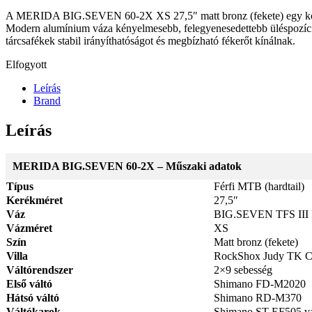
A MERIDA BIG.SEVEN 60-2X XS 27,5″ matt bronz (fekete) egy középka
Modern alumínium váza kényelmesebb, felegyenesedettebb üléspozíciót
tárcsafékek stabil irányíthatóságot és megbízható fékerőt kínálnak.
Elfogyott
Leírás
Brand
Leírás
MERIDA BIG.SEVEN 60-2X – Műszaki adatok
Típus
Férfi MTB (hardtail)
Kerékméret
27,5″
Váz
BIG.SEVEN TFS III 
Vázméret
XS
Szín
Matt bronz (fekete)
Villa
RockShox Judy TK Co
Váltórendszer
2×9 sebesség
Első váltó
Shimano FD-M2020
Hátsó váltó
Shimano RD-M370
Váltókarok
Shimano ST-EF505 v