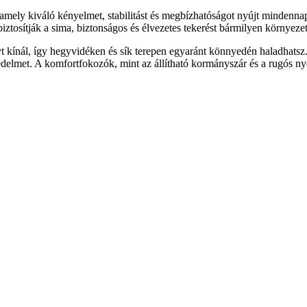
 kiváló kényelmet, stabilitást és megbízhatóságot nyújt mindennap
biztosítják a sima, biztonságos és élvezetes tekerést bármilyen környeze
t kínál, így hegyvidéken és sík terepen egyaránt könnyedén haladhat
védelmet. A komfortfokozók, mint az állítható kormányszár és a rugós 