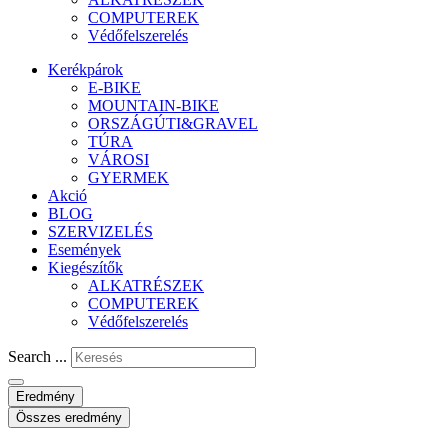
COMPUTEREK
Védőfelszerelés
Kerékpárok
E-BIKE
MOUNTAIN-BIKE
ORSZÁGÚTI&GRAVEL
TÚRA
VÁROSI
GYERMEK
Akció
BLOG
SZERVIZELÉS
Események
Kiegészítők
ALKATRÉSZEK
COMPUTEREK
Védőfelszerelés
Search ...
Eredmény
Összes eredmény