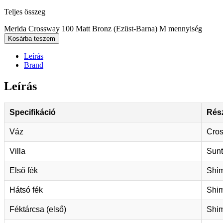
Teljes összeg
Merida Crossway 100 Matt Bronz (Ezüst-Barna) M mennyiség
Kosárba teszem
Leírás
Brand
Leírás
Specifikáció
Rész
Váz
Cros
Villa
Sunt
Első fék
Shim
Hátsó fék
Shim
Féktárcsa (első)
Shi