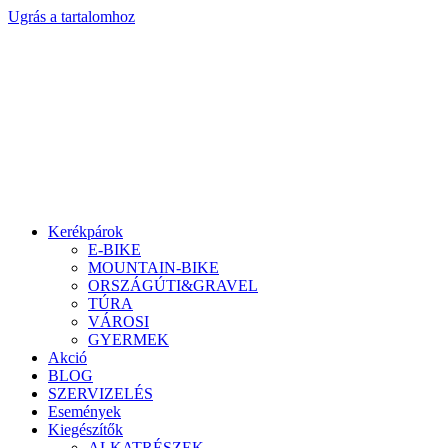
Ugrás a tartalomhoz
Kerékpárok
E-BIKE
MOUNTAIN-BIKE
ORSZÁGÚTI&GRAVEL
TÚRA
VÁROSI
GYERMEK
Akció
BLOG
SZERVIZELÉS
Események
Kiegészítők
ALKATRÉSZEK