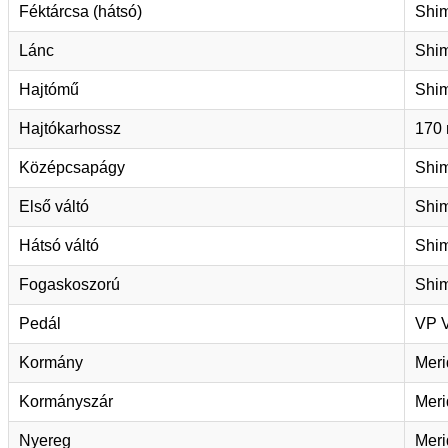
Féktárcsa (hátsó)
Shi
Lánc
Shi
Hajtómű
Shi
Hajtókarhossz
170 
Középcsapágy
Shi
Első váltó
Shi
Hátsó váltó
Shi
Fogaskoszorú
Shim
Pedál
VP 
Kormány
Mer
Kormányszár
Meri
Nyereg
Meri