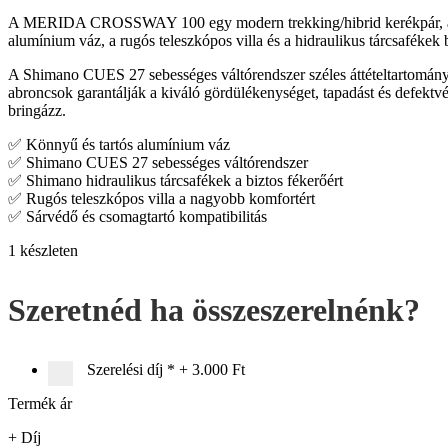
A MERIDA CROSSWAY 100 egy modern trekking/hibrid kerékpár, amely
alumínium váz, a rugós teleszkópos villa és a hidraulikus tárcsafékek 
A Shimano CUES 27 sebességes váltórendszer széles áttételtartomány
abroncsok garantálják a kiváló gördülékenységet, tapadást és defekt
bringázz.
✅ Könnyű és tartós alumínium váz
✅ Shimano CUES 27 sebességes váltórendszer
✅ Shimano hidraulikus tárcsafékek a biztos fékerőért
✅ Rugós teleszkópos villa a nagyobb komfortért
✅ Sárvédő és csomagtartó kompatibilitás
1 készleten
Szeretnéd ha összeszerelnénk?
Szerelési díj
*
+
3.000 Ft
Termék ár
+ Díj