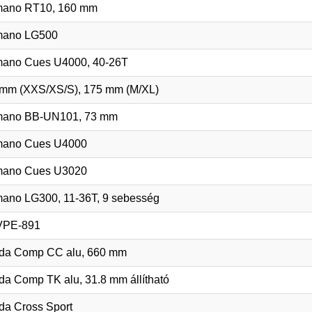
mano RT10, 160 mm
mano LG500
mano Cues U4000, 40-26T
mm (XXS/XS/S), 175 mm (M/XL)
mano BB-UN101, 73 mm
mano Cues U4000
mano Cues U3020
ano LG300, 11-36T, 9 sebesség
VPE-891
ida Comp CC alu, 660 mm
da Comp TK alu, 31.8 mm állítható
da Cross Sport