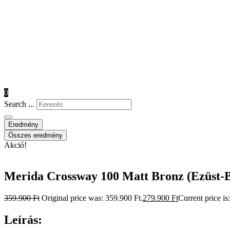
0
Search ...
Eredmény
Összes eredmény
Akció!
Merida Crossway 100 Matt Bronz (Ezüst-
359.900
Ft
Original price was: 359.900 Ft.
279.900
Ft
Current price is
Leírás: