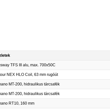
letek
sway TFS III alu, max. 700x50C
our NEX HLO Coil, 63 mm rugóút
ano MT-200, hidraulikus tárcsafék
ano MT-200, hidraulikus tárcsafék
mano RT10, 160 mm