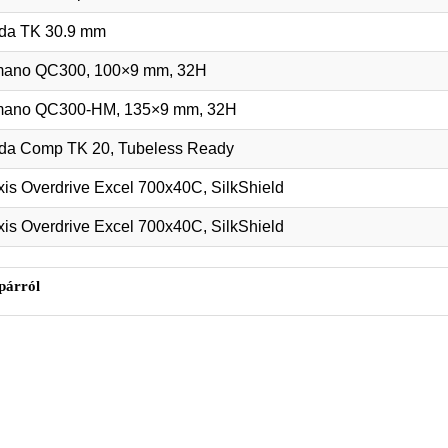
da TK 30.9 mm
mano QC300, 100×9 mm, 32H
mano QC300-HM, 135×9 mm, 32H
da Comp TK 20, Tubeless Ready
is Overdrive Excel 700x40C, SilkShield
is Overdrive Excel 700x40C, SilkShield
párról