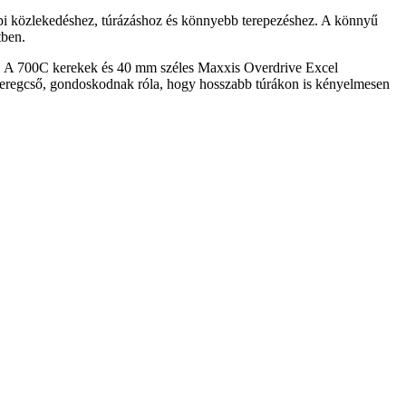
i közlekedéshez, túrázáshoz és könnyebb terepezéshez. A könnyű
tben.
sz. A 700C kerekek és 40 mm széles Maxxis Overdrive Excel
nyeregcső, gondoskodnak róla, hogy hosszabb túrákon is kényelmesen