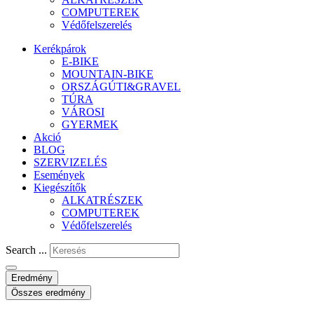
COMPUTEREK
Védőfelszerelés
Kerékpárok
E-BIKE
MOUNTAIN-BIKE
ORSZÁGÚTI&GRAVEL
TÚRA
VÁROSI
GYERMEK
Akció
BLOG
SZERVIZELÉS
Események
Kiegészítők
ALKATRÉSZEK
COMPUTEREK
Védőfelszerelés
Search ...
Eredmény
Összes eredmény