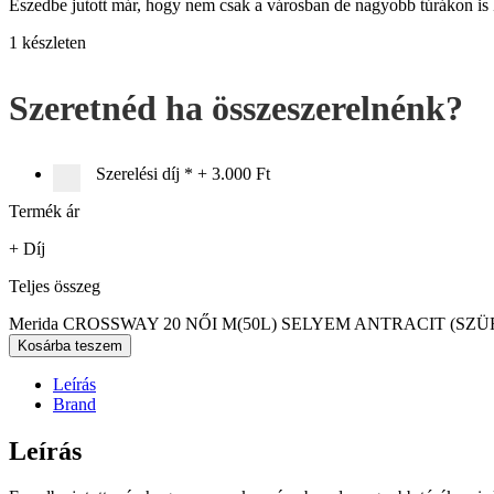
Eszedbe jutott már, hogy nem csak a városban de nagyobb túrákon is
1 készleten
Szeretnéd ha összeszerelnénk?
Szerelési díj
*
+
3.000 Ft
Termék ár
+ Díj
Teljes összeg
Merida CROSSWAY 20 NŐI M(50L) SELYEM ANTRACIT (SZÜR
Kosárba teszem
Leírás
Brand
Leírás