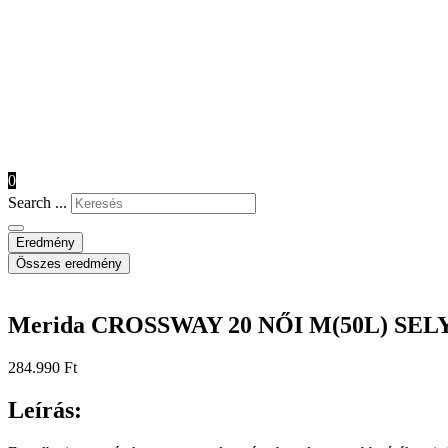
0
Search ...
Eredmény
Összes eredmény
Merida CROSSWAY 20 NŐI M(50L) S
284.990
Ft
Leírás: