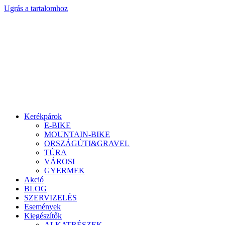
Ugrás a tartalomhoz
Kerékpárok
E-BIKE
MOUNTAIN-BIKE
ORSZÁGÚTI&GRAVEL
TÚRA
VÁROSI
GYERMEK
Akció
BLOG
SZERVIZELÉS
Események
Kiegészítők
ALKATRÉSZEK