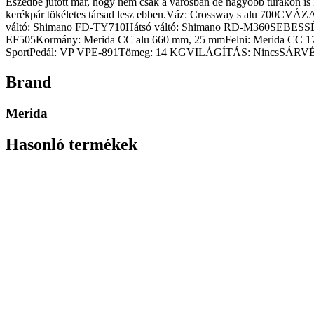
Eszedbe jutott már, hogy nem csak a városban de nagyobb túrá
kerékpár tökéletes társad lesz ebben.Váz: Crossway s alu 700C
váltó: Shimano FD-TY710Hátsó váltó: Shimano RD-M360SEBESS
EF505Kormány: Merida CC alu 660 mm, 25 mmFelni: Merida CC 17
SportPedál: VP VPE-891Tömeg: 14 KGVILÁGÍTÁS: NincsSÁR
Brand
Merida
Hasonló termékek