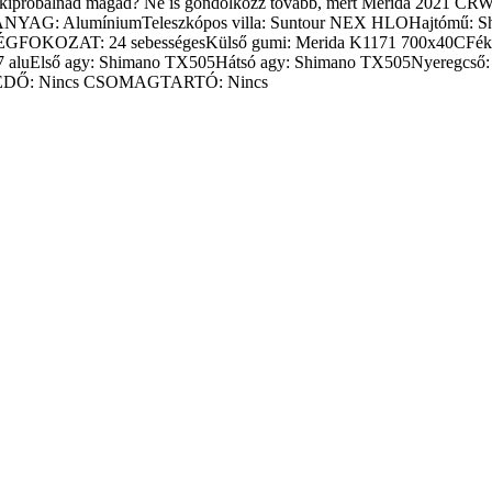
kon is kipróbálnád magad? Ne is gondolkozz tovább, mert Merid
VÁZANYAG: AlumíniumTeleszkópos villa: Suntour NEX HLOHajtómű: 
ÉGFOKOZAT: 24 sebességesKülső gumi: Merida K1171 700x40CFék
 aluElső agy: Shimano TX505Hátsó agy: Shimano TX505Nyeregcső: 
VÉDŐ: Nincs CSOMAGTARTÓ: Nincs