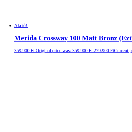
Akció!
Merida Crossway 100 Matt Bronz (Ez
359.900
Ft
Original price was: 359.900 Ft.
279.900
Ft
Current p