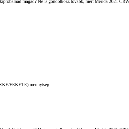
 kipróbálnád magad? Ne is gondolkozz tovább, mert Merida 2021 CRW 2
KE/FEKETE) mennyiség