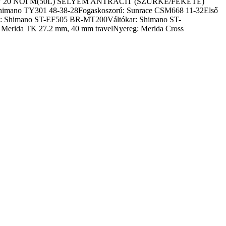
a 2021 CRW 20 NŐI M(50L) SELYEM ANTRACIT (SZÜRKE/FEKETE)
Shimano TY301 48-38-28Fogaskoszorú: Sunrace CSM668 11-32Első
: Shimano ST-EF505 BR-MT200Váltókar: Shimano ST-
Merida TK 27.2 mm, 40 mm travelNyereg: Merida Cross