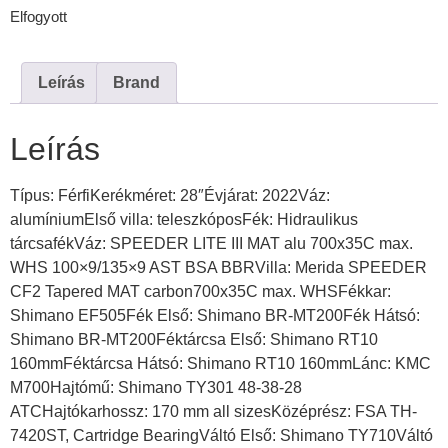
Elfogyott
Leírás
Brand
Leírás
Típus: FérfiKerékméret: 28″Évjárat: 2022Váz:
alumíniumElső villa: teleszkóposFék: Hidraulikus
tárcsafékVáz: SPEEDER LITE III MAT alu 700x35C max.
WHS 100×9/135×9 AST BSA BBRVilla: Merida SPEEDER
CF2 Tapered MAT carbon700x35C max. WHSFékkar:
Shimano EF505Fék Első: Shimano BR-MT200Fék Hátsó:
Shimano BR-MT200Féktárcsa Első: Shimano RT10
160mmFéktárcsa Hátsó: Shimano RT10 160mmLánc: KMC
M700Hajtómű: Shimano TY301 48-38-28
ATCHajtókarhossz: 170 mm all sizesKözéprész: FSA TH-
7420ST, Cartridge BearingVáltó Első: Shimano TY710Váltó