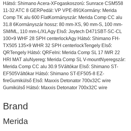
Hátsó: Shimano Acera-XFogaskoszorú: Sunrace CSM558
11-32 ATC 8 GERPedál: VP VPE-891Kormány: Merida
Comp TK alu 600 FlatKormányszár: Merida Comp CC alu
31.8 6Kormányszár hossz: 80 mm-XS, 90 mm-S, 100 mm-
SM/ML, 110 mm-L/XLAgy Első: Joytech D471SBT-SC-CL
100×9 WHF 28 SPH centerlockAgy Hátsó: Shimano FH-
TX505 135×9 WHR 32 SPH centerlockTengely Első:
QRTengely Hátsó: QRFelni: Merida Comp SL 17 IWR 22
HRI MAT aluNyereg: Merida Comp SL V-mountNyeregszár:
Merida Comp CC alu 30.9 5Váltókar Első: Shimano ST-
EF505Váltókar Hátsó: Shimano ST-EF505-8 EZ-
fireGumikülső Első: Maxxis Detonator 700x32C wire
Gumikülső Hátsó: Maxxis Detonator 700x32C wire
Brand
Merida