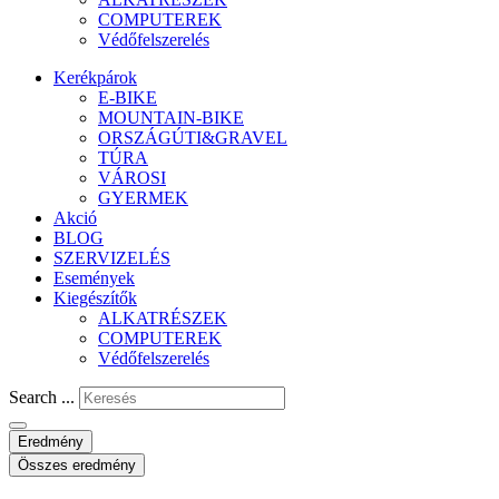
COMPUTEREK
Védőfelszerelés
Kerékpárok
E-BIKE
MOUNTAIN-BIKE
ORSZÁGÚTI&GRAVEL
TÚRA
VÁROSI
GYERMEK
Akció
BLOG
SZERVIZELÉS
Események
Kiegészítők
ALKATRÉSZEK
COMPUTEREK
Védőfelszerelés
Search ...
Eredmény
Összes eredmény