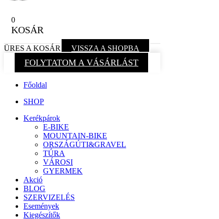
0
KOSÁR
ÜRES A KOSÁR
VISSZA A SHOPBA
FOLYTATOM A VÁSÁRLÁST
Főoldal
SHOP
Kerékpárok
E-BIKE
MOUNTAIN-BIKE
ORSZÁGÚTI&GRAVEL
TÚRA
VÁROSI
GYERMEK
Akció
BLOG
SZERVIZELÉS
Események
Kiegészítők