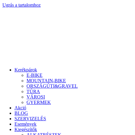
Ugrás a tartalomhoz
Kerékpárok
E-BIKE
MOUNTAIN-BIKE
ORSZÁGÚTI&GRAVEL
TÚRA
VÁROSI
GYERMEK
Akció
BLOG
SZERVIZELÉS
Események
Kiegészítők
ALKATRÉSZEK