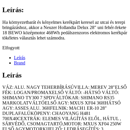
Leírás:
Ha környezetbarát és kényelmes kerékpárt keresel az utcai és terepi
bringázáshoz, akkor a Neuzer Hollandia Delux 28″ uni fehér-fekete
18 BEWO középmotor 468Wh pedálszenzoros elektromos kerékpár
tökéletes választás lehet számodra.
Elfogyott
Leírás
Brand
Leírás
VÁZ: ALU. NAGY TEHERBÍRÁSÚVILLA: MEREV 28″ELSŐ
FÉK: LOGAN/PROMAXELSŐ VÁLTÓ: -HÁTSÓ VÁLTÓ:
SHIMANO TY300 7 SPDVÁLTÓKAR: SHIMANO RS35
MARKOLATVÁLTÓELSŐ AGY: MXUS XF04 36HHÁTSÓ
AGY: ASSES ALU. 36HFELNIK: MACH1 ER-10 28″
DUPLAFALÚKÖPENY: CHAOYANG H481
700X40CEXTRÁK: ELEMES VILÁGÍTÁS ELŐL, HÁTUL ,
SÁRVÉDŐ, CSOMAGTARTÓ,MOTOR: MXUS XF04 250W
ELSŐ AGYMOTORKIJELZŐ: LEDRÁSEGÍTÉS: 3