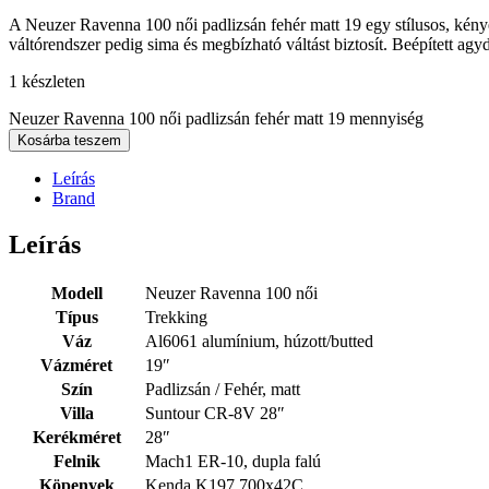
A Neuzer Ravenna 100 női padlizsán fehér matt 19 egy stílusos, kény
váltórendszer pedig sima és megbízható váltást biztosít. Beépített ag
1 készleten
Neuzer Ravenna 100 női padlizsán fehér matt 19 mennyiség
Kosárba teszem
Leírás
Brand
Leírás
Modell
Neuzer Ravenna 100 női
Típus
Trekking
Váz
Al6061 alumínium, húzott/butted
Vázméret
19″
Szín
Padlizsán / Fehér, matt
Villa
Suntour CR-8V 28″
Kerékméret
28″
Felnik
Mach1 ER-10, dupla falú
Köpenyek
Kenda K197 700x42C