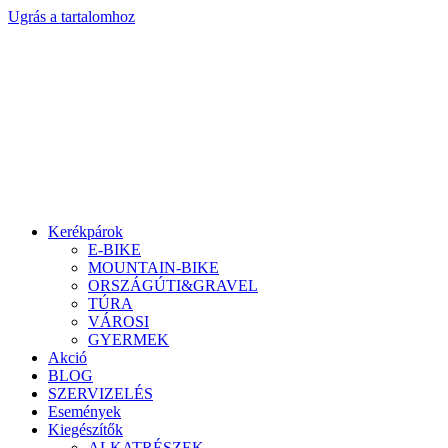
Ugrás a tartalomhoz
Kerékpárok
E-BIKE
MOUNTAIN-BIKE
ORSZÁGÚTI&GRAVEL
TÚRA
VÁROSI
GYERMEK
Akció
BLOG
SZERVIZELÉS
Események
Kiegészítők
ALKATRÉSZEK