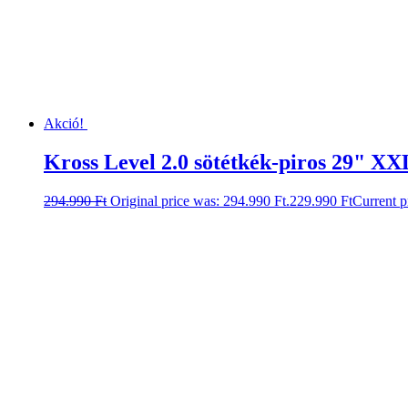
Akció!
Kross Level 2.0 sötétkék-piros 29" XX
294.990
Ft
Original price was: 294.990 Ft.
229.990
Ft
Current p