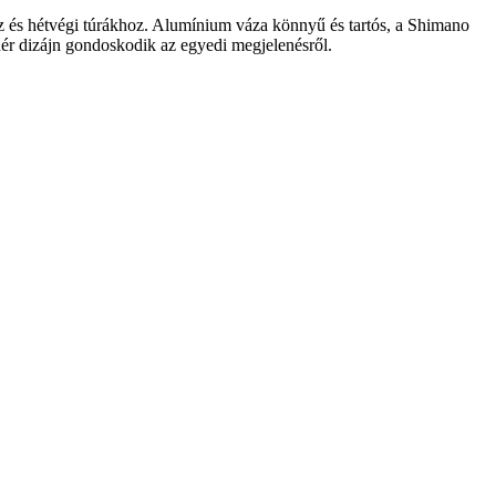
ez és hétvégi túrákhoz. Alumínium váza könnyű és tartós, a Shimano
ehér dizájn gondoskodik az egyedi megjelenésről.