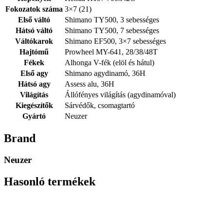
Fokozatok száma
3×7 (21)
Első váltó
Shimano TY500, 3 sebességes
Hátsó váltó
Shimano TY500, 7 sebességes
Váltókarok
Shimano EF500, 3×7 sebességes
Hajtómű
Prowheel MY-641, 28/38/48T
Fékek
Alhonga V-fék (elöl és hátul)
Első agy
Shimano agydinamó, 36H
Hátsó agy
Assess alu, 36H
Világítás
Állófényes világítás (agydinamóval)
Kiegészítők
Sárvédők, csomagtartó
Gyártó
Neuzer
Brand
Neuzer
Hasonló termékek