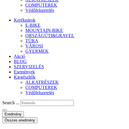
COMPUTEREK
Védőfelszerelés
Kerékpárok
E-BIKE
MOUNTAIN-BIKE
ORSZÁGÚTI&GRAVEL
TÚRA
VÁROSI
GYERMEK
Akció
BLOG
SZERVIZELÉS
Események
Kiegészítők
ALKATRÉSZEK
COMPUTEREK
Védőfelszerelés
Search ...
Eredmény
Összes eredmény