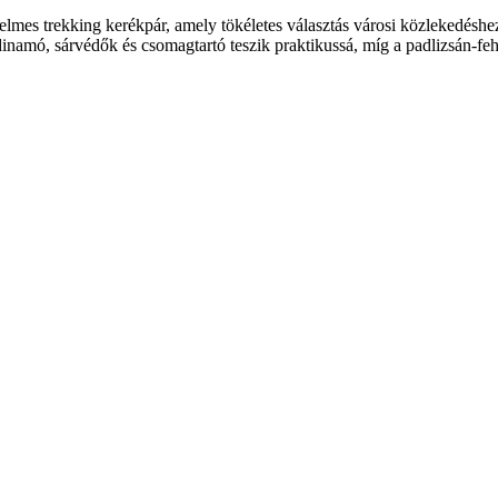
elmes trekking kerékpár, amely tökéletes választás városi közlekedésh
ydinamó, sárvédők és csomagtartó teszik praktikussá, míg a padlizsán-f