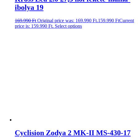
ibolya 19
169.990
Ft
Original price was: 169.990 Ft.
159.990
Ft
Current
price is: 159.990 Ft.
Select options
Cyclision Zodya 2 MK-II MS-430-17