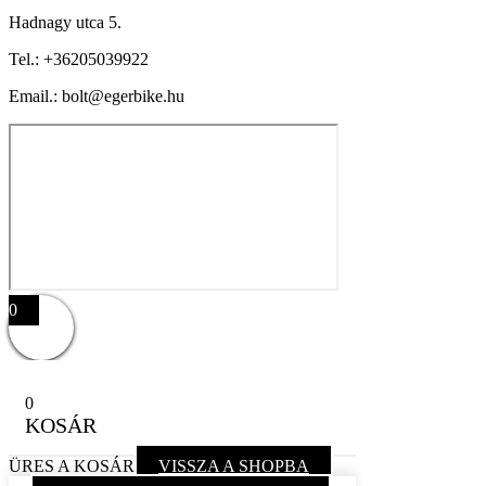
Hadnagy utca 5.
Tel.:
+36205039922
Email.: bolt@egerbike.hu
0
0
KOSÁR
ÜRES A KOSÁR
VISSZA A SHOPBA