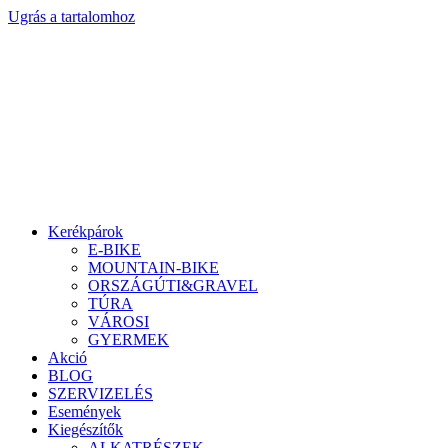
Ugrás a tartalomhoz
Kerékpárok
E-BIKE
MOUNTAIN-BIKE
ORSZÁGÚTI&GRAVEL
TÚRA
VÁROSI
GYERMEK
Akció
BLOG
SZERVIZELÉS
Események
Kiegészítők
ALKATRÉSZEK