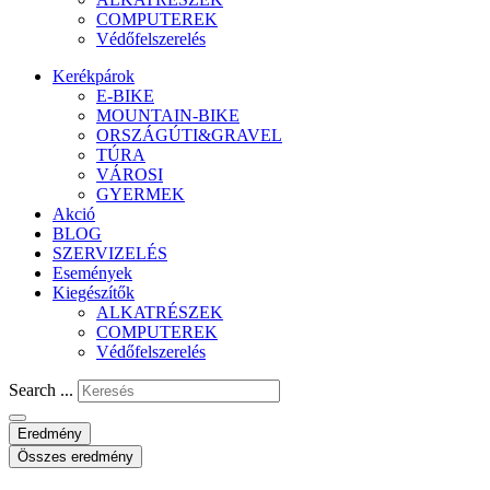
COMPUTEREK
Védőfelszerelés
Kerékpárok
E-BIKE
MOUNTAIN-BIKE
ORSZÁGÚTI&GRAVEL
TÚRA
VÁROSI
GYERMEK
Akció
BLOG
SZERVIZELÉS
Események
Kiegészítők
ALKATRÉSZEK
COMPUTEREK
Védőfelszerelés
Search ...
Eredmény
Összes eredmény