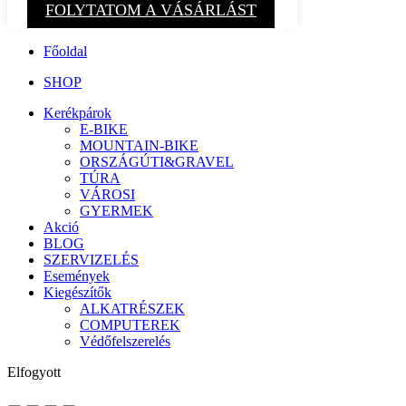
FOLYTATOM A VÁSÁRLÁST
Főoldal
SHOP
Kerékpárok
E-BIKE
MOUNTAIN-BIKE
ORSZÁGÚTI&GRAVEL
TÚRA
VÁROSI
GYERMEK
Akció
BLOG
SZERVIZELÉS
Események
Kiegészítők
ALKATRÉSZEK
COMPUTEREK
Védőfelszerelés
Elfogyott