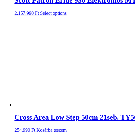
Scott Patron Eride 930 Elektromos M
2.157.990
Ft
Select options
Cross Area Low Step 50cm 21seb. TY5
254.990
Ft
Kosárba teszem