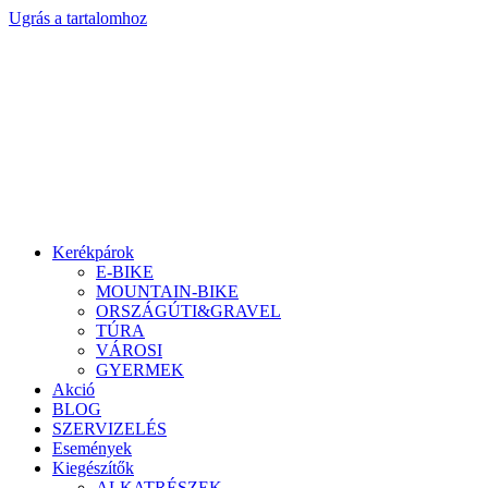
Ugrás a tartalomhoz
Kerékpárok
E-BIKE
MOUNTAIN-BIKE
ORSZÁGÚTI&GRAVEL
TÚRA
VÁROSI
GYERMEK
Akció
BLOG
SZERVIZELÉS
Események
Kiegészítők
ALKATRÉSZEK