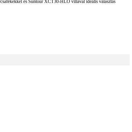
árcsafékekkel és Suntour XCT30-HLO villával ideális választás