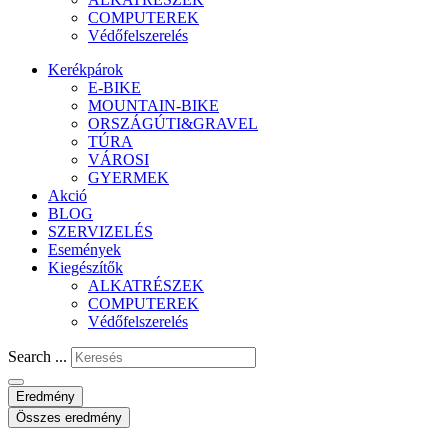
COMPUTEREK
Védőfelszerelés
Kerékpárok
E-BIKE
MOUNTAIN-BIKE
ORSZÁGÚTI&GRAVEL
TÚRA
VÁROSI
GYERMEK
Akció
BLOG
SZERVIZELÉS
Események
Kiegészítők
ALKATRÉSZEK
COMPUTEREK
Védőfelszerelés
Search ...
Eredmény
Összes eredmény