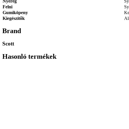
Nyereg
Sy
Felni
Sy
Gumiköpeny
Ke
Kiegészítők
Al
Brand
Scott
Hasonló termékek