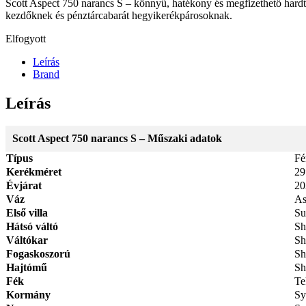
Scott Aspect 750 narancs S – könnyű, hatékony és megfizethető hardt
kezdőknek és pénztárcabarát hegyikerékpárosoknak.
Elfogyott
Leírás
Brand
Leírás
Scott Aspect 750 narancs S – Műszaki adatok
Típus
Fé
Kerékméret
29
Évjárat
20
Váz
As
Első villa
Su
Hátsó váltó
Sh
Váltókar
Sh
Fogaskoszorú
Sh
Hajtómű
Sh
Fék
Te
Kormány
Sy