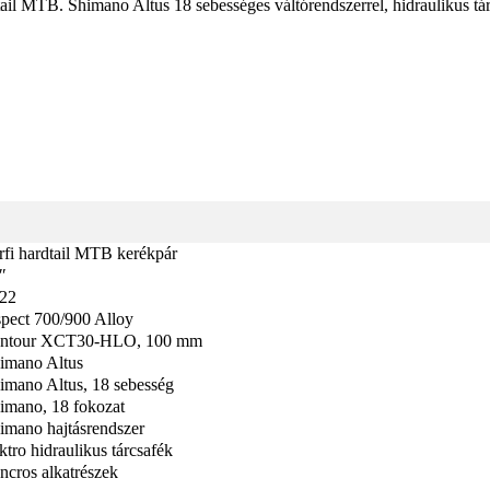
ail MTB. Shimano Altus 18 sebességes váltórendszerrel, hidraulikus t
rfi hardtail MTB kerékpár
″
22
pect 700/900 Alloy
ntour XCT30-HLO, 100 mm
imano Altus
imano Altus, 18 sebesség
imano, 18 fokozat
imano hajtásrendszer
ktro hidraulikus tárcsafék
ncros alkatrészek