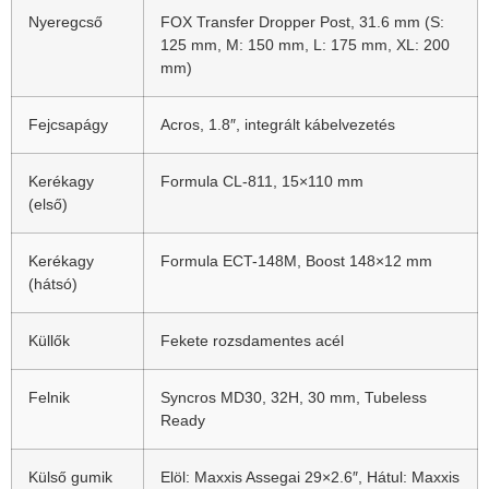
Nyeregcső
FOX Transfer Dropper Post, 31.6 mm (S:
125 mm, M: 150 mm, L: 175 mm, XL: 200
mm)
Fejcsapágy
Acros, 1.8″, integrált kábelvezetés
Kerékagy
Formula CL-811, 15×110 mm
(első)
Kerékagy
Formula ECT-148M, Boost 148×12 mm
(hátsó)
Küllők
Fekete rozsdamentes acél
Felnik
Syncros MD30, 32H, 30 mm, Tubeless
Ready
Külső gumik
Elöl: Maxxis Assegai 29×2.6″, Hátul: Maxxis