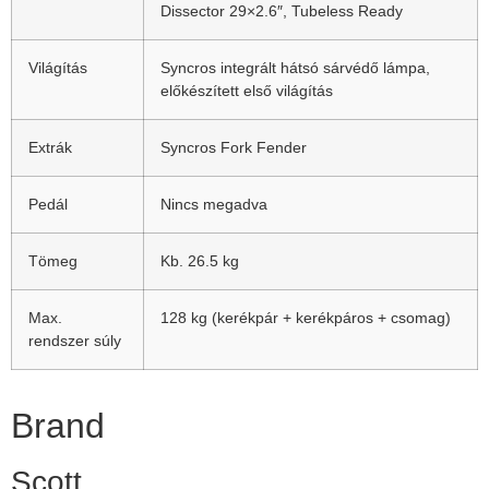
Dissector 29×2.6″, Tubeless Ready
Világítás
Syncros integrált hátsó sárvédő lámpa,
előkészített első világítás
Extrák
Syncros Fork Fender
Pedál
Nincs megadva
Tömeg
Kb. 26.5 kg
Max.
128 kg (kerékpár + kerékpáros + csomag)
rendszer súly
Brand
Scott