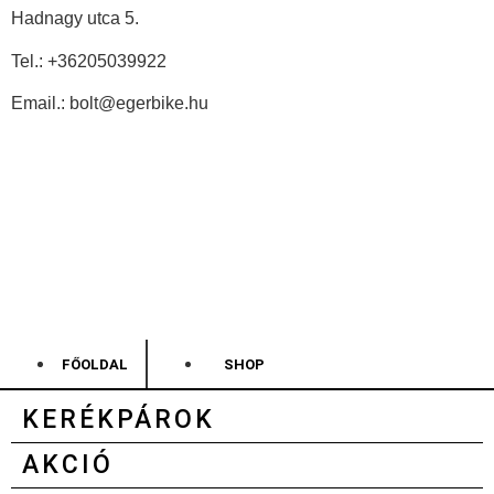
Hadnagy utca 5.
Tel.:
+36205039922
Email.: bolt@egerbike.hu
FŐOLDAL
SHOP
KERÉKPÁROK
AKCIÓ