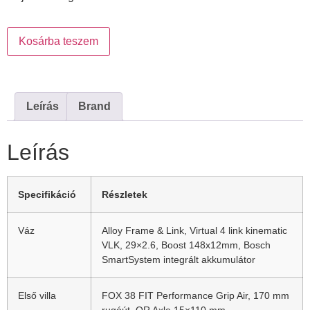
Kosárba teszem
Leírás
Brand
Leírás
Specifikáció
Részletek
Váz
Alloy Frame & Link, Virtual 4 link kinematic
VLK, 29×2.6, Boost 148x12mm, Bosch
SmartSystem integrált akkumulátor
Első villa
FOX 38 FIT Performance Grip Air, 170 mm
rugóút, QR Axle 15×110 mm