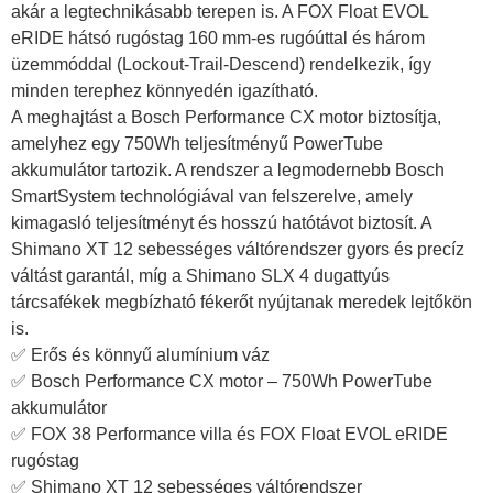
akár a legtechnikásabb terepen is. A FOX Float EVOL
eRIDE hátsó rugóstag 160 mm-es rugóúttal és három
üzemmóddal (Lockout-Trail-Descend) rendelkezik, így
minden terephez könnyedén igazítható.
A meghajtást a Bosch Performance CX motor biztosítja,
amelyhez egy 750Wh teljesítményű PowerTube
akkumulátor tartozik. A rendszer a legmodernebb Bosch
SmartSystem technológiával van felszerelve, amely
kimagasló teljesítményt és hosszú hatótávot biztosít. A
Shimano XT 12 sebességes váltórendszer gyors és precíz
váltást garantál, míg a Shimano SLX 4 dugattyús
tárcsafékek megbízható fékerőt nyújtanak meredek lejtőkön
is.
✅ Erős és könnyű alumínium váz
✅ Bosch Performance CX motor – 750Wh PowerTube
akkumulátor
✅ FOX 38 Performance villa és FOX Float EVOL eRIDE
rugóstag
✅ Shimano XT 12 sebességes váltórendszer