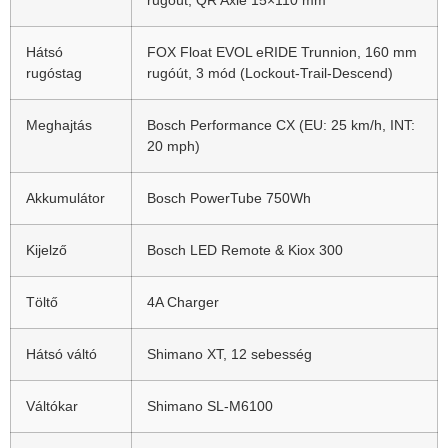
Hátsó
FOX Float EVOL eRIDE Trunnion, 160 mm
rugóstag
rugóút, 3 mód (Lockout-Trail-Descend)
Meghajtás
Bosch Performance CX (EU: 25 km/h, INT:
20 mph)
Akkumulátor
Bosch PowerTube 750Wh
Kijelző
Bosch LED Remote & Kiox 300
Töltő
4A Charger
Hátsó váltó
Shimano XT, 12 sebesség
Váltókar
Shimano SL-M6100