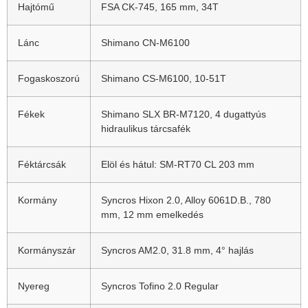
Hajtómű
FSA CK-745, 165 mm, 34T
Lánc
Shimano CN-M6100
Fogaskoszorú
Shimano CS-M6100, 10-51T
Fékek
Shimano SLX BR-M7120, 4 dugattyús
hidraulikus tárcsafék
Féktárcsák
Elöl és hátul: SM-RT70 CL 203 mm
Kormány
Syncros Hixon 2.0, Alloy 6061D.B., 780
mm, 12 mm emelkedés
Kormányszár
Syncros AM2.0, 31.8 mm, 4° hajlás
Nyereg
Syncros Tofino 2.0 Regular