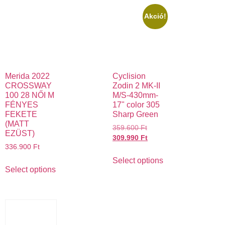
Akció!
Merida 2022
Cyclision
CROSSWAY
Zodin 2 MK-II
100 28 NŐI M
M/S-430mm-
FÉNYES
17" color 305
FEKETE
Sharp Green
(MATT
359.600
Ft
EZÜST)
309.990
Ft
336.900
Ft
Select options
Select options