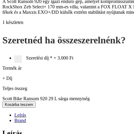
A Scott Ransom 920 egy igazi enduro gép, amelyet kompromisszumment
RockShox Zeb Select+ 170 mm-es villa, valamint a FOX FLOAT X Nu
fékek és a Maxxis EXO+/DD külsők extrém stabilitást nyújtanak min
1 készleten
Szeretnéd ha összeszerelnénk?
Szerelési díj
*
+
3.000 Ft
Termék ár
+ Díj
Teljes összeg
Scott Bike Ransom 920 29 L sárga mennyiség
Kosárba teszem
Leírás
Brand
Leírás