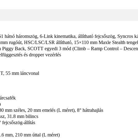
átsó háromszög, 6-Link kinematika, állítható fejcsőszög, Syncros ká
 mm rugóút, HSC/LSC/LSR állítható, 15×110 mm Maxle Stealth tenge
ggy Back, SCOTT egyedi 3 mód (Climb – Ramp Control – Descend)
lfüggesztés és dropper vezérlés
, 55 mm láncvonal
árcsafék
)
0 mm széles, 20 mm emelés (L méret), 8° hátrahajlás
sz, 31.8 mm bilincs
fejcsőszög-állítás
.6 mm, 210 mm úttal (L méret)