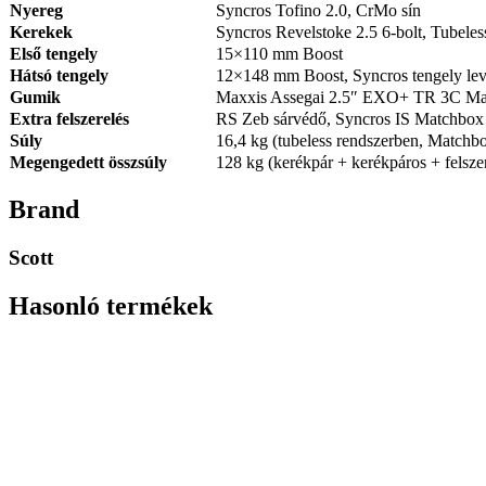
Nyereg
Syncros Tofino 2.0, CrMo sín
Kerekek
Syncros Revelstoke 2.5 6-bolt, Tubele
Első tengely
15×110 mm Boost
Hátsó tengely
12×148 mm Boost, Syncros tengely le
Gumik
Maxxis Assegai 2.5″ EXO+ TR 3C Maxx
Extra felszerelés
RS Zeb sárvédő, Syncros IS Matchbox 
Súly
16,4 kg (tubeless rendszerben, Matchbo
Megengedett összsúly
128 kg (kerékpár + kerékpáros + felsze
Brand
Scott
Hasonló termékek