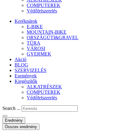
COMPUTEREK
Védőfelszerelés
Kerékpárok
E-BIKE
MOUNTAIN-BIKE
ORSZÁGÚTI&GRAVEL
TÚRA
VÁROSI
GYERMEK
Akció
BLOG
SZERVIZELÉS
Események
Kiegészítők
ALKATRÉSZEK
COMPUTEREK
Védőfelszerelés
Search ...
Eredmény
Összes eredmény