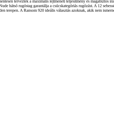
esen terveztek a maximális lejtmeneti teljesítmény és magabiztos ir
de hátsó rugóstag garantálja a csúcskategóriás rugózást. A 12 se
den terepen. A Ransom 920 ideális választás azoknak, akik nem ismer