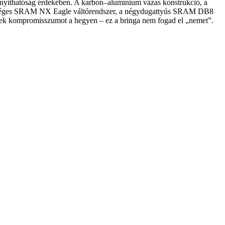
ányíthatóság érdekében. A karbon–alumínium vázas konstrukció, a
bességes SRAM NX Eagle váltórendszer, a négydugattyús SRAM DB8
nek kompromisszumot a hegyen – ez a bringa nem fogad el „nemet”.