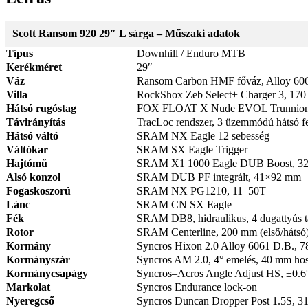
Scott Ransom 920 29″ L sárga – Műszaki adatok
Típus
Downhill / Enduro MTB
Kerékméret
29″
Váz
Ransom Carbon HMF főváz, Alloy 6061 h
Villa
RockShox Zeb Select+ Charger 3, 170
Hátsó rugóstag
FOX FLOAT X Nude EVOL Trunnion Pi
Távirányítás
TracLoc rendszer, 3 üzemmódú hátsó fe
Hátsó váltó
SRAM NX Eagle 12 sebesség
Váltókar
SRAM SX Eagle Trigger
Hajtómű
SRAM X1 1000 Eagle DUB Boost, 32T
Alsó konzol
SRAM DUB PF integrált, 41×92 mm
Fogaskoszorú
SRAM NX PG1210, 11–50T
Lánc
SRAM CN SX Eagle
Fék
SRAM DB8, hidraulikus, 4 dugattyús t
Rotor
SRAM Centerline, 200 mm (első/hátsó
Kormány
Syncros Hixon 2.0 Alloy 6061 D.B., 78
Kormányszár
Syncros AM 2.0, 4° emelés, 40 mm hos
Kormánycsapágy
Syncros–Acros Angle Adjust HS, ±0.6° 
Markolat
Syncros Endurance lock-on
Nyeregcső
Syncros Duncan Dropper Post 1.5S, 31