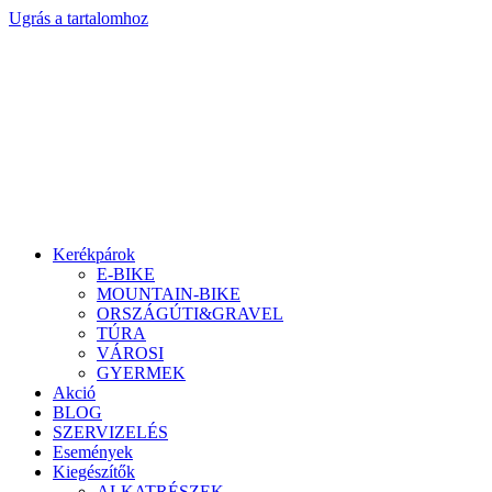
Ugrás a tartalomhoz
Kerékpárok
E-BIKE
MOUNTAIN-BIKE
ORSZÁGÚTI&GRAVEL
TÚRA
VÁROSI
GYERMEK
Akció
BLOG
SZERVIZELÉS
Események
Kiegészítők
ALKATRÉSZEK