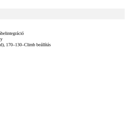
belintegráció
ly
, 170–130–Climb beállítás