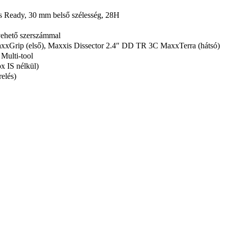
ss Ready, 30 mm belső szélesség, 28H
vehető szerszámmal
Grip (első), Maxxis Dissector 2.4″ DD TR 3C MaxxTerra (hátsó)
Multi-tool
x IS nélkül)
relés)