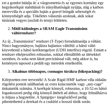
ezt a gondot hidalja át: a vázgeometria és az egyenes kormány egy
hegyikerékpár stabilitását és irányíthatóságát nyújtja, míg a karbon
merevvilla és a speciális hajtás a gravel bringák sebességét és
könnyedségét adja. Tökéletes választás azoknak, akik sokat
túráznak vegyes (aszfalt és terep) felületen.
Mitől különleges a SRAM Eagle Transmission
váltórendszer?
Az új „Transmission” rendszer (T-Type) forradalmasítja a váltást.
Nincs hagyományos, hajlásra hajlamos váltófül: a hátsó váltó
közvetlenül a hátsó keréktengelyre (UDH interfész) rögzül. Emiatt a
rendszer elképesztően robusztus, sokkal ellenállóbb az ütésekkel
szemben, és soha nem látott precizitással vált, még akkor is, ha
keményen taposod a pedált egy meredek emelkedőn.
Alkalmas többnapos, csomagos túrákra (bikepacking)?
Kifejezetten erre tervezték! A Scale Rigid HMF karbon villa oldalán
rögzítési pontok találhatóak az extra kulacstartók vagy „any-cage”
táskatartók számára. A kerékpár könnyű, robusztus, a 10-52-es hátsó
fogaskoszorú pedig elég könnyű áttételt ad ahhoz, hogy felmálházva
is feljuss a hegytetőre. A Spirgrips+ kiegészítővel pedig
pihentetheted a derekad és a csuklód a hosszú túrák során.