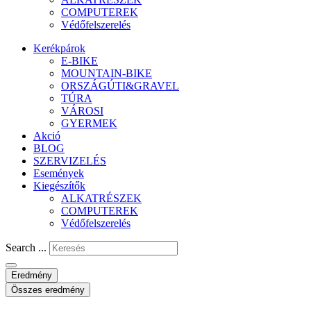
COMPUTEREK
Védőfelszerelés
Kerékpárok
E-BIKE
MOUNTAIN-BIKE
ORSZÁGÚTI&GRAVEL
TÚRA
VÁROSI
GYERMEK
Akció
BLOG
SZERVIZELÉS
Események
Kiegészítők
ALKATRÉSZEK
COMPUTEREK
Védőfelszerelés
Search ...
Eredmény
Összes eredmény