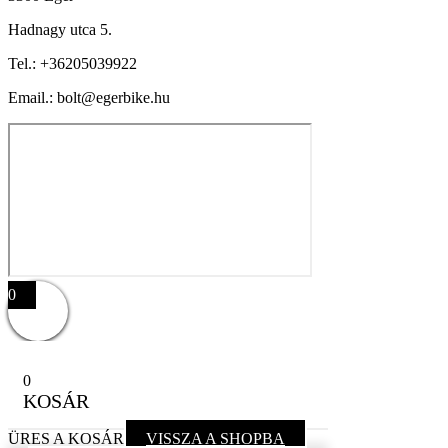
Hadnagy utca 5.
Tel.:
+36205039922
Email.: bolt@egerbike.hu
0
0
KOSÁR
ÜRES A KOSÁR
VISSZA A SHOPBA