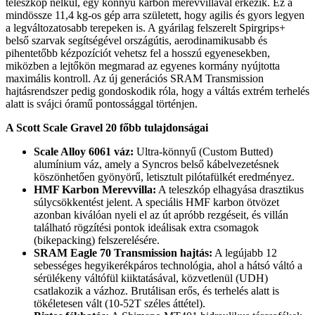
teleszkóp nélkül, egy könnyű karbon merevvillával érkezik. Ez a
mindössze 11,4 kg-os gép arra született, hogy agilis és gyors legyen
a legváltozatosabb terepeken is. A gyárilag felszerelt Spirgrips+
belső szarvak segítségével országútis, aerodinamikusabb és
pihentetőbb kézpozíciót vehetsz fel a hosszú egyenesekben,
miközben a lejtőkön megmarad az egyenes kormány nyújtotta
maximális kontroll. Az új generációs SRAM Transmission
hajtásrendszer pedig gondoskodik róla, hogy a váltás extrém terhelés
alatt is svájci óramű pontossággal történjen.
A Scott Scale Gravel 20 főbb tulajdonságai
Scale Alloy 6061 váz:
Ultra-könnyű (Custom Butted)
alumínium váz, amely a Syncros belső kábelvezetésnek
köszönhetően gyönyörű, letisztult pilótafülkét eredményez.
HMF Karbon Merevvilla:
A teleszkóp elhagyása drasztikus
súlycsökkentést jelent. A speciális HMF karbon ötvözet
azonban kiválóan nyeli el az út apróbb rezgéseit, és villán
található rögzítési pontok ideálisak extra csomagok
(bikepacking) felszerelésére.
SRAM Eagle 70 Transmission hajtás:
A legújabb 12
sebességes hegyikerékpáros technológia, ahol a hátsó váltó a
sérülékeny váltófül kiiktatásával, közvetlenül (UDH)
csatlakozik a vázhoz. Brutálisan erős, és terhelés alatt is
tökéletesen vált (10-52T széles áttétel).