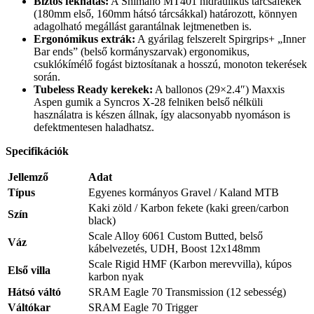
Biztos fékhatás:
A Shimano MT401 hidraulikus tárcsafékek
(180mm első, 160mm hátsó tárcsákkal) határozott, könnyen
adagolható megállást garantálnak lejtmenetben is.
Ergonómikus extrák:
A gyárilag felszerelt Spirgrips+ „Inner
Bar ends” (belső kormányszarvak) ergonomikus,
csuklókímélő fogást biztosítanak a hosszú, monoton tekerések
során.
Tubeless Ready kerekek:
A ballonos (29×2.4″) Maxxis
Aspen gumik a Syncros X-28 felniken belső nélküli
használatra is készen állnak, így alacsonyabb nyomáson is
defektmentesen haladhatsz.
Specifikációk
Jellemző
Adat
Típus
Egyenes kormányos Gravel / Kaland MTB
Kaki zöld / Karbon fekete (kaki green/carbon
Szín
black)
Scale Alloy 6061 Custom Butted, belső
Váz
kábelvezetés, UDH, Boost 12x148mm
Scale Rigid HMF (Karbon merevvilla), kúpos
Első villa
karbon nyak
Hátsó váltó
SRAM Eagle 70 Transmission (12 sebesség)
Váltókar
SRAM Eagle 70 Trigger