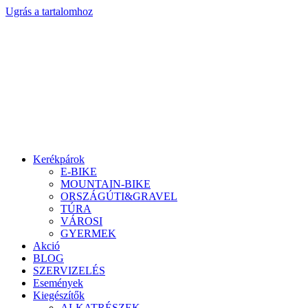
Ugrás a tartalomhoz
Kerékpárok
E-BIKE
MOUNTAIN-BIKE
ORSZÁGÚTI&GRAVEL
TÚRA
VÁROSI
GYERMEK
Akció
BLOG
SZERVIZELÉS
Események
Kiegészítők
ALKATRÉSZEK