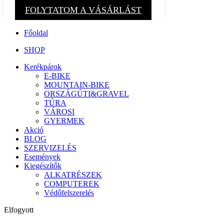
FOLYTATOM A VÁSÁRLÁST
Főoldal
SHOP
Kerékpárok
E-BIKE
MOUNTAIN-BIKE
ORSZÁGÚTI&GRAVEL
TÚRA
VÁROSI
GYERMEK
Akció
BLOG
SZERVIZELÉS
Események
Kiegészítők
ALKATRÉSZEK
COMPUTEREK
Védőfelszerelés
Elfogyott