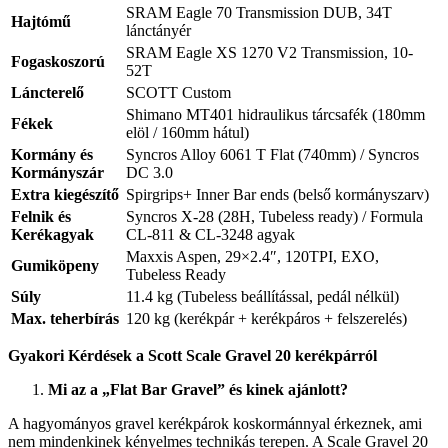
SRAM Eagle 70 Transmission DUB, 34T
Hajtómű
lánctányér
SRAM Eagle XS 1270 V2 Transmission, 10-
Fogaskoszorú
52T
Láncterelő
SCOTT Custom
Shimano MT401 hidraulikus tárcsafék (180mm
Fékek
elöl / 160mm hátul)
Kormány és
Syncros Alloy 6061 T Flat (740mm) / Syncros
Kormányszár
DC 3.0
Extra kiegészítő
Spirgrips+ Inner Bar ends (belső kormányszarv)
Felnik és
Syncros X-28 (28H, Tubeless ready) / Formula
Kerékagyak
CL-811 & CL-3248 agyak
Maxxis Aspen, 29×2.4″, 120TPI, EXO,
Gumiköpeny
Tubeless Ready
Súly
11.4 kg (Tubeless beállítással, pedál nélkül)
Max. teherbírás
120 kg (kerékpár + kerékpáros + felszerelés)
Gyakori Kérdések a Scott Scale Gravel 20 kerékpárról
Mi az a „Flat Bar Gravel” és kinek ajánlott?
A hagyományos gravel kerékpárok koskormánnyal érkeznek, ami
nem mindenkinek kényelmes technikás terepen. A Scale Gravel 20