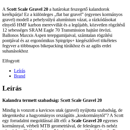
A
Scott Scale Gravel 20
a határokat feszegető kalandorok
kerékpárja! Ez a különleges „flat bar gravel” (egyenes kormányos
gravel) modell a pehelysúlyú alumínium vázat, a rázkódásokat
elnyelő HMF karbon merevvillát és a legújabb, közvetlen rögzítésű
12 sebességes SRAM Eagle 70 Transmission hajtást ötvözi.
Ballonos Maxxis Aspen terepgumijaival, számtalan rögzítési
pontjával és az ergonómikus Spirgrips+ kiegészítővel tökéletes
fegyver a többnapos bikepacking túrákhoz és az agilis erdei
suhanásokhoz
Elfogyott
Leírás
Brand
Leírás
Kalandra termett szabadság: Scott Scale Gravel 20
Mindig is vonzott a kavicsos utak (gravel) nyújtotta szabadság, de
idegenkedsz a hagyományos országútis „koskormánytól”? A Scott
egy forradalmi megoldással állt elő: a
Scale Gravel 20
egyenes
kormánnyal, vérbeli MTB geometriával, de felesleges és nehéz