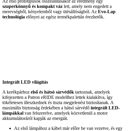
Az első prototípusok összeállításakor az eredmény egy
szuperkönnyű és kompakt váz
lett, amely nem engedett a
merevségből, kényelemből vagy ütésállóságból. Az
Evo-Lap
technológia
előnyei az egész termékpalettán érezhetők.
Integrált LED világítás
A kerékpárhoz
első és hátsó sárvédők
tartoznak, amelyek
kifejezetten a Patron eRIDE modellhez lettek kialakítva, így
tökéletesen illeszkednek és tiszta megjelenést biztosítanak. A
maximális biztonság érdekében a hátsó sárvédő
integrált LED-
lámpákkal
van felszerelve, amelyek közvetlenül a motor
akkumulátoráról kapják az energiát.
Az első lámpához a kábel már előre be van vezetve, és egy