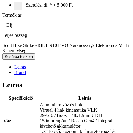
Szerelési díj
*
+
5.000 Ft
Termék ár
+ Díj
Teljes összeg
Scott Bike Strike eRIDE 910 EVO Narancssárga Elektromos MTB
S mennyiség
Kosárba teszem
Leírás
Brand
Leírás
Specifikáció
Leírás
Alumínium váz és link
Virtual 4 link kinematika VLK
29×2.6 / Boost 148x12mm UDH
Váz
150mm rugóút / Bosch Gen4 / Integrált,
kivehető akkumulátor
1.8″ fejcső, központi kitámasztó rögzítés,