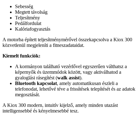
Sebesség
Megtett távolság
Teljesítmény
Pedálfordulat
Kalóriafogyasztás
A motorba épített teljesítménymérővel összekapcsolva a Kiox 300
közvetlenül megjeleníti a fitneszadataidat.
Kiemelt funkciók:
A kormányon található vezérlővel egyszerűen válthatsz a
képernyők és üzemmódok között, vagy aktiválhatod a
gyaloglási rásegítést (
walk assist
).
Bluetooth kapcsolat
, amely automatikusan észleli a
telefonodat, lehetővé téve a frissítések telepítését és az adatok
megosztását.
A Kiox 300 modern, intuitív kijelző, amely minden utazást
intelligensebbé és kényelmesebbé tesz.