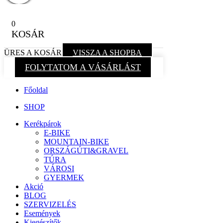
0
KOSÁR
ÜRES A KOSÁR
VISSZA A SHOPBA
FOLYTATOM A VÁSÁRLÁST
Főoldal
SHOP
Kerékpárok
E-BIKE
MOUNTAIN-BIKE
ORSZÁGÚTI&GRAVEL
TÚRA
VÁROSI
GYERMEK
Akció
BLOG
SZERVIZELÉS
Események
Kiegészítők