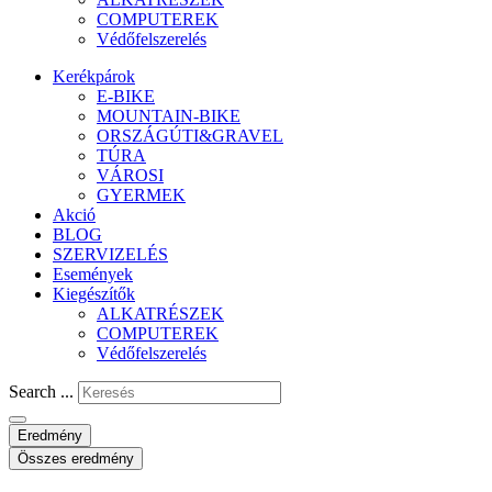
COMPUTEREK
Védőfelszerelés
Kerékpárok
E-BIKE
MOUNTAIN-BIKE
ORSZÁGÚTI&GRAVEL
TÚRA
VÁROSI
GYERMEK
Akció
BLOG
SZERVIZELÉS
Események
Kiegészítők
ALKATRÉSZEK
COMPUTEREK
Védőfelszerelés
Search ...
Eredmény
Összes eredmény