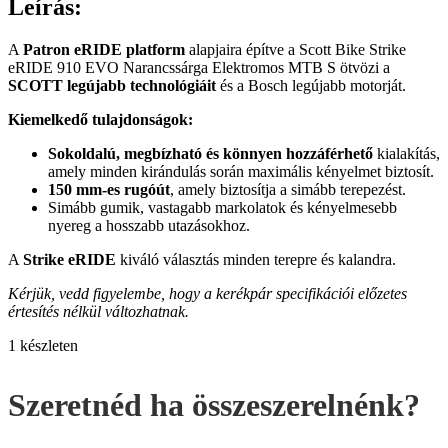
Leírás:
A
Patron eRIDE platform
alapjaira építve a Scott Bike Strike
eRIDE 910 EVO Narancssárga Elektromos MTB S ötvözi a
SCOTT legújabb technológiáit
és a Bosch legújabb motorját.
Kiemelkedő tulajdonságok:
Sokoldalú, megbízható és könnyen hozzáférhető
kialakítás,
amely minden kirándulás során maximális kényelmet biztosít.
150 mm-es rugóút
, amely biztosítja a simább terepezést.
Simább gumik, vastagabb markolatok és kényelmesebb
nyereg a hosszabb utazásokhoz.
A
Strike eRIDE
kiváló választás minden terepre és kalandra.
Kérjük, vedd figyelembe, hogy a kerékpár specifikációi előzetes
értesítés nélkül változhatnak.
1 készleten
Szeretnéd ha összeszerelnénk?