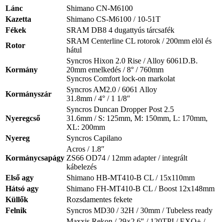
Lánc
Shimano CN-M6100
Kazetta
Shimano CS-M6100 / 10-51T
Fékek
SRAM DB8 4 dugattyús tárcsafék
SRAM Centerline CL rotorok / 200mm elöl és
Rotor
hátul
Syncros Hixon 2.0 Rise / Alloy 6061D.B.
Kormány
20mm emelkedés / 8° / 760mm
Syncros Comfort lock-on markolat
Syncros AM2.0 / 6061 Alloy
Kormányszár
31.8mm / 4° / 1 1/8″
Syncros Duncan Dropper Post 2.5
Nyeregcső
31.6mm / S: 125mm, M: 150mm, L: 170mm,
XL: 200mm
Nyereg
Syncros Capilano
Acros / 1.8″
Kormánycsapágy
ZS66 OD74 / 12mm adapter / integrált
kábelezés
Első agy
Shimano HB-MT410-B CL / 15x110mm
Hátsó agy
Shimano FH-MT410-B CL / Boost 12x148mm
Küllők
Rozsdamentes fekete
Felnik
Syncros MD30 / 32H / 30mm / Tubeless ready
Maxxis Rekon / 29×2.6″ / 120TPI / EXO+ /