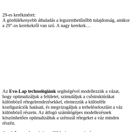
29-es kerékméret:
A gördülékenyebb áthaladás a legszembetűnőbb tulajdonság, amikor
a 29″-os kerekekről van szó. A nagy kerekek…
Az
Evo-Lap technológiánk
segítségével modellezzük a vázat,
hogy optimalizáljuk a felületet, szimuláljuk a csőstruktúrákat
különböző rétegelrendezésekkel, elemezzük a különféle
konfigurációk hatásait, és megvizsgáljuk a terheléseloszlást a váz
különböző részein. Az átfogó számítógépes modellezésnek
köszönhetően optimalizáltuk a szénszál rétegeket a váz minden
részén.