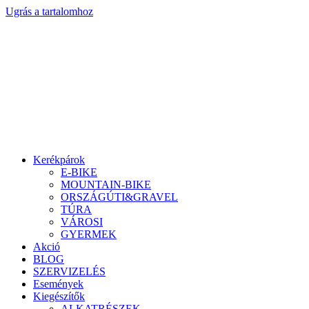
Ugrás a tartalomhoz
Kerékpárok
E-BIKE
MOUNTAIN-BIKE
ORSZÁGÚTI&GRAVEL
TÚRA
VÁROSI
GYERMEK
Akció
BLOG
SZERVIZELÉS
Események
Kiegészítők
ALKATRÉSZEK