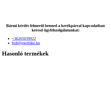
Bármi kérdés felmerül benned a kerékpárral kapcsolatban
keresd ügyfélszolgálatunkat:
+36205039922
bolt@egerbike.hu
Hasonló termékek