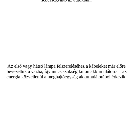
Az első vagy hátsó lámpa felszereléséhez a kábeleket már előre
bevezettük a vázba, így nincs szükség külön akkumulátorra – az
energia közvetlenül a meghajtóegység akkumulátorából érkezik.