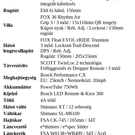
integrált kábelezés
Rugóút
Elöl és hátul: 150mm
FOX 36 Rhythm Air
Grip 3 / 3 mód / 15x110mm QR tengely
Villa
Kúpos nyak / Reb. Adj. / Lockout / 150mm
rugóút
FOX Float EVOL eRIDE Trunnion
Hátsó
3 mód: Lockout-Trail-Descend
lengéscsillapító
DPS / Reb. Adj.
Rugóút: 150mm / 205x55mm
SCOTT TwinLoc 2 technológia
Távvezérlés
Felfüggesztés és Dropper Remote / 3 mód
Bosch Performance CX
Meghajtóegység
EU: 25km/h / Nemzetközi: 20mph
Akkumulátor
PowerTube 750Wh
Kijelző
Bosch LED Remote & Kiox 300
Töltő
4A töltő
Hátsó váltó
Shimano XT / 12 sebesség
Váltókar
Shimano SL-M6100
Hajtókar
FSA CK-745 / 165mm / 34T
Láncvezető
e*thirteen / e*spec Slider
Lánckerék
FSA W0138+WB499 / 34T / Acél