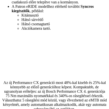
csatlakozó előre telepítve van a kormányon.
A Patron eRIDE modellhez elérhető további
Syncros
kiegészítők
, például:
Kitámasztó
Hátsó sárvédő
Hátsó csomagtartó
Akciókamera tartó.
Az új Performance CX generáció most 48%-kal kisebb és 25%-kal
könnyebb az előző generációhoz képest. Kompaktabb, de
ugyanolyan erőteljes: az új Bosch Performance CX 4. generációja
75 Nm maximális nyomatékkal és 340%-os rásegítéssel érkezik.
Választhatsz 5 rásegítési mód közül, vagy élvezheted az eMTB mód
kényelmét, amely automatikusan alkalmazkodik, akár egy automata
sebességváltó az autókban.