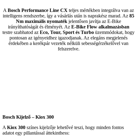
A
Bosch Performance Line CX
teljes mértékben integrálva van az
intelligens rendszerbe, így a vásárlás után is naprakész marad. Az
85
Nm maximális nyomaték
jelentősen javítja az E-Bike
irányíthatóságát és élményét. Az
E-Bike Flow alkalmazásban
testre szabhatod az
Eco, Tour, Sport és Turbo
üzemmódokat, hogy
pontosan az igényeidhez igazodjanak. Az elegáns megjelenés
érdekében a kerékpár vezeték nélküli sebességérzékelővel van
felszerelve.
Bosch Kijelző – Kiox 300
A
Kiox 300
színes kijelzője lehetővé teszi, hogy minden fontos
adatot egy pillantással áttekinthess: