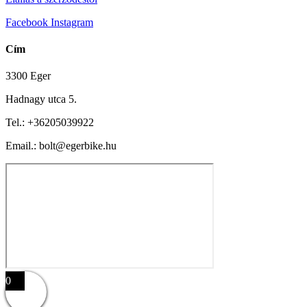
Facebook
Instagram
Cím
3300 Eger
Hadnagy utca 5.
Tel.:
+36205039922
Email.: bolt@egerbike.hu
0