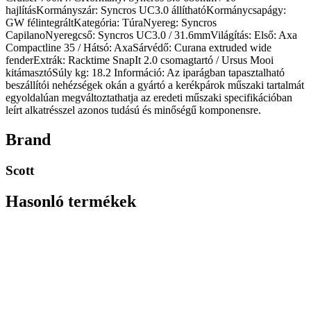
hajlításKormányszár: Syncros UC3.0 állíthatóKormánycsapágy:
GW félintegráltKategória: TúraNyereg: Syncros
CapilanoNyeregcső: Syncros UC3.0 / 31.6mmVilágítás: Első: Axa
Compactline 35 / Hátsó: AxaSárvédő: Curana extruded wide
fenderExtrák: Racktime SnapIt 2.0 csomagtartó / Ursus Mooi
kitámasztóSúly kg: 18.2 Információ: Az iparágban tapasztalható
beszállítói nehézségek okán a gyártó a kerékpárok műszaki tartalmát
egyoldalúan megváltoztathatja az eredeti műszaki specifikációban
leírt alkatrésszel azonos tudású és minőségű komponensre.
Brand
Scott
Hasonló termékek