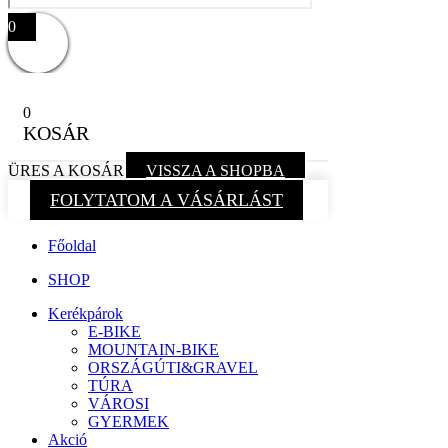
0
0
KOSÁR
ÜRES A KOSÁR
VISSZA A SHOPBA
FOLYTATOM A VÁSÁRLÁST
Főoldal
SHOP
Kerékpárok
E-BIKE
MOUNTAIN-BIKE
ORSZÁGÚTI&GRAVEL
TÚRA
VÁROSI
GYERMEK
Akció