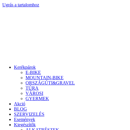
Ugrás a tartalomhoz
Kerékpárok
E-BIKE
MOUNTAIN-BIKE
ORSZÁGÚTI&GRAVEL
TÚRA
VÁROSI
GYERMEK
Akció
BLOG
SZERVIZELÉS
Események
Kiegészítők
ALKATRÉSZEK