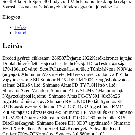
Scott Bike Sub Sport 30 Lady zöld M belépő női trekking kerékpár.
Városi használatra és könnyebb túrákra egyaránt jó választás
Elfogyott
Leírás
Brand
Leírás
Eredeti gyártói cikkszám: 286587Évjárat: 2022Kerékabroncs fajtája:
Duplafalú erősített szegecseltTerhelhetőség: 115kgTestmagasság:
170-180cmGyártó: ScottFelhasználási terület: TúrázásNem: NőiVáz
(anyaga): AlumíniumVáz mérete: MKerék méret collban: 28″Villa
vagy teleszkóp: SR Suntour NEX-DS PM 700C / rugósFokozatok
száma: 24Első váltó: Shimano Altus FD-TY710Hátsó váltó:
Shimano AceraVáltókar: Shimano Altus SL-M315Hajtómű fajtája:
NégyzetkúposHajtómű: Shimano Altus FC-TY501 48x38x26
fogasHajtóműcsapágy: Shimano BB-UN101Pedál: Syncros SP-
827Fogaskoszorú: Shimano CS-HG31 11-32 fogasLánc: KMC
Z8Fék fajtája: TárcsafékesFék: Shimano BR-M200Fékkar: Shimano
BL-M200Féktárcsa: Shimano SM-RT10 CL 160mmFelnik: X15
DiscKerékagyak: Shimano Deore DH-3D37 agydinamó / Shimano
FH-TX50Küllők: Pillar Steel 14GKöpenyek: Schwalbe Road
Cruiser 700x47CKormány: Syncros 3.0 680mm / 10°