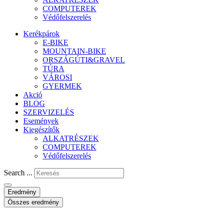
COMPUTEREK
Védőfelszerelés
Kerékpárok
E-BIKE
MOUNTAIN-BIKE
ORSZÁGÚTI&GRAVEL
TÚRA
VÁROSI
GYERMEK
Akció
BLOG
SZERVIZELÉS
Események
Kiegészítők
ALKATRÉSZEK
COMPUTEREK
Védőfelszerelés
Search ...
Eredmény
Összes eredmény