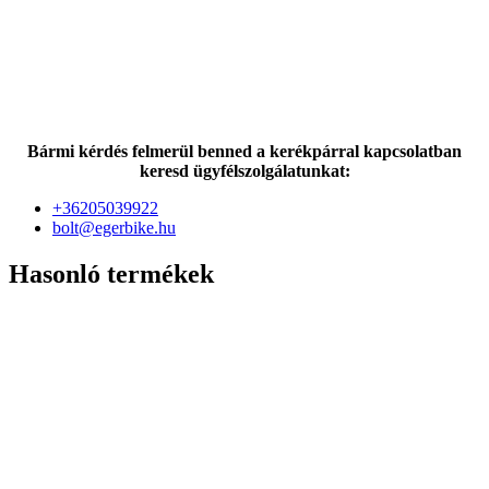
Bármi kérdés felmerül benned a kerékpárral kapcsolatban
keresd ügyfélszolgálatunkat:
+36205039922
bolt@egerbike.hu
Hasonló termékek