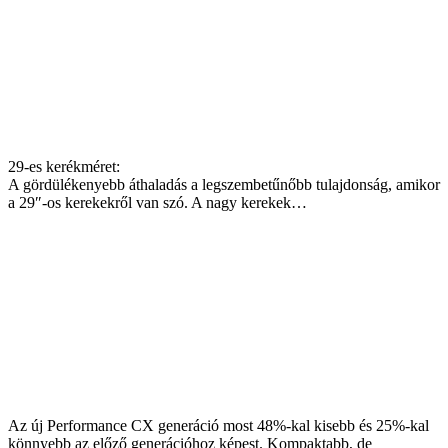
29-es kerékméret:
A gördülékenyebb áthaladás a legszembetűnőbb tulajdonság, amikor
a 29″-os kerekekről van szó. A nagy kerekek…
Az új Performance CX generáció most 48%-kal kisebb és 25%-kal
könnyebb az előző generációhoz képest. Kompaktabb, de