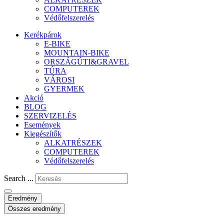
COMPUTEREK
Védőfelszerelés
Kerékpárok
E-BIKE
MOUNTAIN-BIKE
ORSZÁGÚTI&GRAVEL
TÚRA
VÁROSI
GYERMEK
Akció
BLOG
SZERVIZELÉS
Események
Kiegészítők
ALKATRÉSZEK
COMPUTEREK
Védőfelszerelés
Search ...
Eredmény
Összes eredmény