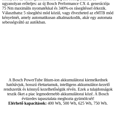
ugyanolyan erőteljes: az új Bosch Performance CX 4. generációja
75 Nm maximális nyomatékkal és 340%-os rásegítéssel érkezik.
Választhatsz 5 rásegítési mód közül, vagy élvezheted az eMTB mód
kényelmét, amely automatikusan alkalmazkodik, akár egy automata
sebességváltó az autókban.
A Bosch PowerTube lítium-ion akkumulátorai kiemelkednek
hatótávjuk, hosszú élettartamuk, intelligens akkumulátor-kezelő
rendszerük és könnyű kezelhetőségük révén. Ezek a tulajdonságok
teszik őket a piac legmodernebb akkumulátorai közé. A Bosch
évtizedes tapasztalata meghozta gyümölcsét!
Elérhető kapacitások:
400 Wh, 500 Wh, 625 Wh, 750 Wh.