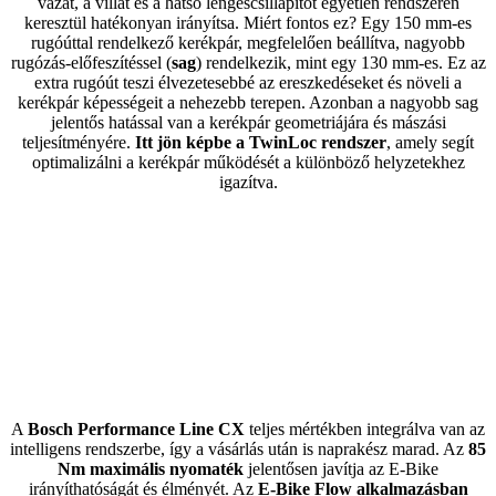
vázat, a villát és a hátsó lengéscsillapítót egyetlen rendszeren
keresztül hatékonyan irányítsa. Miért fontos ez? Egy 150 mm-es
rugóúttal rendelkező kerékpár, megfelelően beállítva, nagyobb
rugózás-előfeszítéssel (
sag
) rendelkezik, mint egy 130 mm-es. Ez az
extra rugóút teszi élvezetesebbé az ereszkedéseket és növeli a
kerékpár képességeit a nehezebb terepen. Azonban a nagyobb sag
jelentős hatással van a kerékpár geometriájára és mászási
teljesítményére.
Itt jön képbe a TwinLoc rendszer
, amely segít
optimalizálni a kerékpár működését a különböző helyzetekhez
igazítva.
A
Bosch Performance Line CX
teljes mértékben integrálva van az
intelligens rendszerbe, így a vásárlás után is naprakész marad. Az
85
Nm maximális nyomaték
jelentősen javítja az E-Bike
irányíthatóságát és élményét. Az
E-Bike Flow alkalmazásban