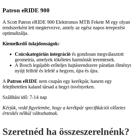
Patron eRIDE 900
A Scott Patron eRIDE 900 Elektromos MTB Fekete M egy olyan
rendszerként lett megtervezve, amely az egész napos terepezést
optimalizálja.
Kiemelkedő tulajdonságok:
Csúcskategóriás integráció
és gondosan megválasztott
geometria, amelyek tökéletes harmóniát teremtenek.
A Bosch legújabb erőteljes hajtásrendszere páratlan élményt
nyújt felfelé és lefelé a hegyen, újra és újra.
A
Patron eRIDE
nem csupán egy kerékpár, hanem egy
felejthetetlen kaland társad a hegyi ösvényeken.
Szállítási idő: 7-14 nap
Kérjük, vedd figyelembe, hogy a kerékpár specifikációi előzetes
értesítés nélkül változhatnak.
Szeretnéd ha összeszerelnénk?