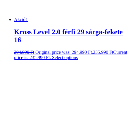
Akció!
Kross Level 2.0 férfi 29 sárga-fekete
16
294.990
Ft
Original price was: 294.990 Ft.
235.990
Ft
Current
price is: 235.990 Ft.
Select options