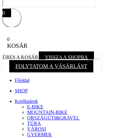
0
0
KOSÁR
ÜRES A KOSÁR
VISSZA A SHOPBA
FOLYTATOM A VÁSÁRLÁST
Főoldal
SHOP
Kerékpárok
E-BIKE
MOUNTAIN-BIKE
ORSZÁGÚTI&GRAVEL
TÚRA
VÁROSI
GYERMEK