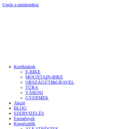
Ugrás a tartalomhoz
Kerékpárok
E-BIKE
MOUNTAIN-BIKE
ORSZÁGÚTI&GRAVEL
TÚRA
VÁROSI
GYERMEK
Akció
BLOG
SZERVIZELÉS
Események
Kiegészítők
ALKATRÉSZEK