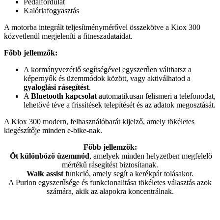
Pedálfordulat
Kalóriafogyasztás
A motorba integrált teljesítménymérővel összekötve a Kiox 300
közvetlenül megjeleníti a fitneszadataidat.
Főbb jellemzők:
A kormányvezérlő segítségével egyszerűen válthatsz a
képernyők és üzemmódok között, vagy aktiválhatod a
gyaloglási rásegítést
.
A
Bluetooth kapcsolat
automatikusan felismeri a telefonodat,
lehetővé téve a frissítések telepítését és az adatok megosztását.
A Kiox 300 modern, felhasználóbarát kijelző, amely tökéletes
kiegészítője minden e-bike-nak.
Főbb jellemzők:
Öt különböző üzemmód
, amelyek minden helyzetben megfelelő
mértékű rásegítést biztosítanak.
Walk assist
funkció, amely segít a kerékpár tolásakor.
A Purion egyszerűsége és funkcionalitása tökéletes választás azok
számára, akik az alapokra koncentrálnak.