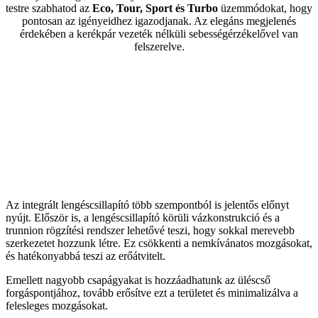
testre szabhatod az
Eco, Tour, Sport és Turbo
üzemmódokat, hogy
pontosan az igényeidhez igazodjanak. Az elegáns megjelenés
érdekében a kerékpár vezeték nélküli sebességérzékelővel van
felszerelve.
Az integrált lengéscsillapító több szempontból is jelentős előnyt
nyújt. Először is, a lengéscsillapító körüli vázkonstrukció és a
trunnion rögzítési rendszer lehetővé teszi, hogy sokkal merevebb
szerkezetet hozzunk létre. Ez csökkenti a nemkívánatos mozgásokat,
és hatékonyabbá teszi az erőátvitelt.
Emellett nagyobb csapágyakat is hozzáadhatunk az üléscső
forgáspontjához, tovább erősítve ezt a területet és minimalizálva a
felesleges mozgásokat.