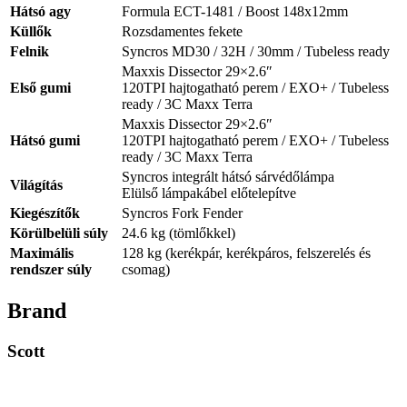
Hátsó agy
Formula ECT-1481 / Boost 148x12mm
Küllők
Rozsdamentes fekete
Felnik
Syncros MD30 / 32H / 30mm / Tubeless ready
Maxxis Dissector 29×2.6″
Első gumi
120TPI hajtogatható perem / EXO+ / Tubeless
ready / 3C Maxx Terra
Maxxis Dissector 29×2.6″
Hátsó gumi
120TPI hajtogatható perem / EXO+ / Tubeless
ready / 3C Maxx Terra
Syncros integrált hátsó sárvédőlámpa
Világítás
Elülső lámpakábel előtelepítve
Kiegészítők
Syncros Fork Fender
Körülbelüli súly
24.6 kg (tömlőkkel)
Maximális
128 kg (kerékpár, kerékpáros, felszerelés és
rendszer súly
csomag)
Brand
Scott