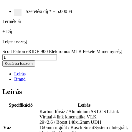
Szerelési díj
*
+
5.000 Ft
Termék ár
+ Díj
Teljes összeg
Scott Patron eRIDE 900 Elektromos MTB Fekete M mennyiség
Kosárba teszem
Leírás
Brand
Leírás
Specifikáció
Leírás
Karbon főváz / Alumínium SST-CST-Link
Virtual 4 link kinematika VLK
29×2.6 / Boost 148x12mm UDH
Váz
160mm rugóút / Bosch SmartSystem / Integrált,