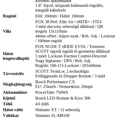
kivehető akkumulátor
1.8″ fejcső, központi kitámasztó rögzítés,
integrált kábelezés
Rugóút
Elöl: 160mm / Hátul: 160mm
FOX 38 Perf. Elite Air / eMTB+ / FIT4
3 mód alacsony sebességű állítással / QR
Villa
tengely 15x110mm
44mm offset / kúpos nyak / Reb. Adj. / Lockout
/ 160mm rugóút
FOX NUDE T eRIDE EVOL / Trunnion
SCOTT egyedi rugóút és geometria állítással
Hátsó
3 mód: Lockout-Traction Control-Descend
lengéscsillapító
Nagy légkamra / DPS / Reb. Adj.
Rugóút: 160-115-Lockout / 205x60mm
SCOTT TwinLoc 2 technológia
Távvezérlés
Felfüggesztés és Dropper Remote / 3 mód
Bosch Performance CX
Meghajtóegység
EU: 25km/h / Nemzetközi: 20mph
Akkumulátor
PowerTube 750Wh
Kijelző
Bosch LED Remote & Kiox 300
Töltő
4A töltő
Hátsó váltó
Shimano XT / 12 sebesség
Váltókar
Shimano SL-M8100