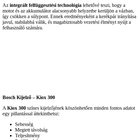
Az
integrált felfüggesztési technológia
lehetővé teszi, hogy a
motor és az akkumulátor alacsonyabb helyzetbe kerüljön a vázban,
így csökken a súlypont. Ennek eredményeként a kerékpár irányítása
javul, stabilabbá válik, és magabiztosabb vezetési élményt nyújt a
felhasználó számára.
Bosch Kijelző – Kiox 300
A
Kiox 300
színes kijelzőjének köszönhetően minden fontos adatot
egy pillantással áttekinthetsz:
Sebesség
Megtett távolság
Teljesítmény