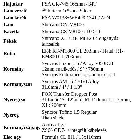
Hajtókar
FSA CK-745 165mm / 34T
Láncvezető
e*thirteen / e*spec Slider
Lánckerék
FSA W0138+WB499 / 34T / Acél
Lánc
Shimano CN-M8100
Kazetta
Shimano CS-M8100 / 10-51T
Shimano XT / BR-M8120 4 dugattyús
Fékek
tárcsafék
Elöl: RT-MT800 CL 203mm / Hátul: RT-
Rotor
EM800 CL 203mm
Syncros Hixon 1.5 / Alloy 7050D.B.
Kormány
12mm emelkedés / 9° / 780mm
Syncros Endurance lock-on markolat
Syncros AM1.5 / 7050 Alloy
Kormányszár
31.8mm / 4° / 1 1/8″
FOX Transfer Dropper Post
Nyeregcső
31.6mm / S: 125mm, M: 150mm, L: 175mm,
XL: 200mm
Syncros Tofino 1.5 Regular
Nyereg
Titán sínek
Acros / 1.8″
Kormánycsapágy
ZS66 OD74 / integrált kábelezés
Első agy
Formula CL-811 / 15x110mm