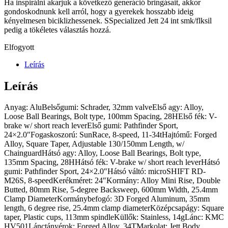
Ha inspirálni akarjuk a következő generáció bringásait, akkor
gondoskodnunk kell arról, hogy a gyerekek hosszabb ideig
kényelmesen biciklizhessenek. SSpecialized Jett 24 int smk/flksil
pedig a tökéletes választás hozzá.
Elfogyott
Leírás
Leírás
Anyag: AluBelsőgumi: Schrader, 32mm valveElső agy: Alloy,
Loose Ball Bearings, Bolt type, 100mm Spacing, 28HElső fék: V-
brake w/ short reach leverElső gumi: Pathfinder Sport,
24×2.0″Fogaskoszorú: SunRace, 8-speed, 11-34tHajtómű: Forged
Alloy, Square Taper, Adjustable 130/150mm Length, w/
ChainguardHátsó agy: Alloy, Loose Ball Bearings, Bolt type,
135mm Spacing, 28HHátsó fék: V-brake w/ short reach leverHátsó
gumi: Pathfinder Sport, 24×2.0″Hátsó váltó: microSHIFT RD-
M26S, 8-speedKerékméret: 24″Kormány: Alloy Mini Rise, Double
Butted, 80mm Rise, 5-degree Backsweep, 600mm Width, 25.4mm
Clamp DiameterKormánybefogó: 3D Forged Aluminum, 35mm
length, 6 degree rise, 25.4mm clamp diameterKözépcsapágy: Square
taper, Plastic cups, 113mm spindleKüllők: Stainless, 14gLánc: KMC
HV501Lánctányérok: Forged Alloy, 34TMarkolat: Jett Body