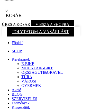
0
KOSÁR
ÜRES A KOSÁR
VISSZA A SHOPBA
FOLYTATOM A VÁSÁRLÁST
Főoldal
SHOP
Kerékpárok
E-BIKE
MOUNTAIN-BIKE
ORSZÁGÚTI&GRAVEL
TÚRA
VÁROSI
GYERMEK
Akció
BLOG
SZERVIZELÉS
Események
Kiegészítők