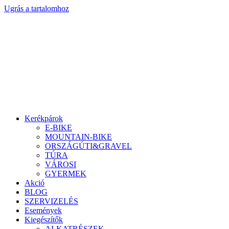
Ugrás a tartalomhoz
Kerékpárok
E-BIKE
MOUNTAIN-BIKE
ORSZÁGÚTI&GRAVEL
TÚRA
VÁROSI
GYERMEK
Akció
BLOG
SZERVIZELÉS
Események
Kiegészítők
ALKATRÉSZEK