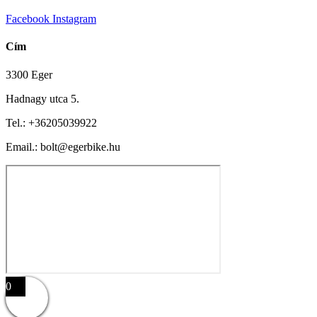
Facebook
Instagram
Cím
3300 Eger
Hadnagy utca 5.
Tel.:
+36205039922
Email.: bolt@egerbike.hu
0