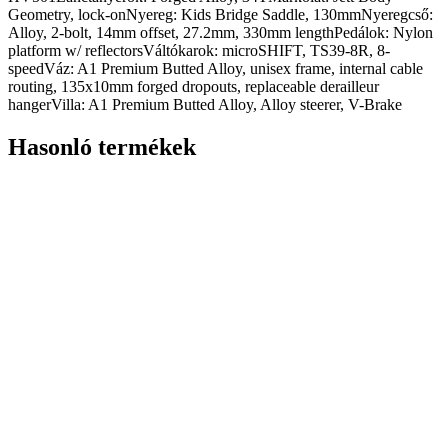
Geometry, lock-onNyereg: Kids Bridge Saddle, 130mmNyeregcső:
Alloy, 2-bolt, 14mm offset, 27.2mm, 330mm lengthPedálok: Nylon
platform w/ reflectorsVáltókarok: microSHIFT, TS39-8R, 8-
speedVáz: A1 Premium Butted Alloy, unisex frame, internal cable
routing, 135x10mm forged dropouts, replaceable derailleur
hangerVilla: A1 Premium Butted Alloy, Alloy steerer, V-Brake
Hasonló termékek