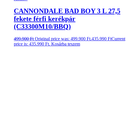
CANNONDALE BAD BOY 3 L 27,5
fekete férfi kerékpár
(C33300M10/BBQ)
499.900
Ft
Original price was: 499.900 Ft.
435.990
Ft
Current
price is: 435.990 Ft.
Kosárba teszem