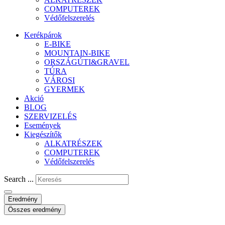
COMPUTEREK
Védőfelszerelés
Kerékpárok
E-BIKE
MOUNTAIN-BIKE
ORSZÁGÚTI&GRAVEL
TÚRA
VÁROSI
GYERMEK
Akció
BLOG
SZERVIZELÉS
Események
Kiegészítők
ALKATRÉSZEK
COMPUTEREK
Védőfelszerelés
Search ...
Eredmény
Összes eredmény