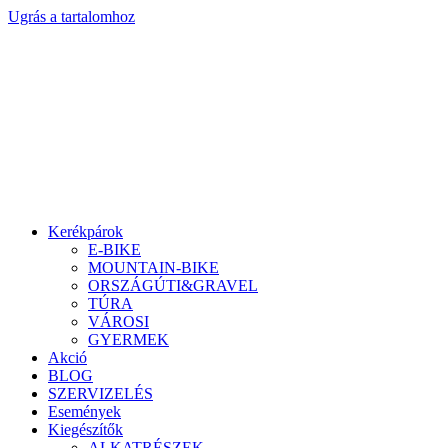
Ugrás a tartalomhoz
Kerékpárok
E-BIKE
MOUNTAIN-BIKE
ORSZÁGÚTI&GRAVEL
TÚRA
VÁROSI
GYERMEK
Akció
BLOG
SZERVIZELÉS
Események
Kiegészítők
ALKATRÉSZEK