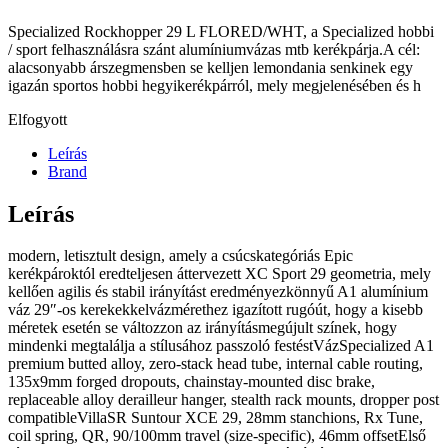
Specialized Rockhopper 29 L FLORED/WHT, a Specialized hobbi
/ sport felhasználásra szánt alumíniumvázas mtb kerékpárja.A cél:
alacsonyabb árszegmensben se kelljen lemondania senkinek egy
igazán sportos hobbi hegyikerékpárról, mely megjelenésében és h
Elfogyott
Leírás
Brand
Leírás
modern, letisztult design, amely a csúcskategóriás Epic
kerékpároktól eredteljesen áttervezett XC Sport 29 geometria, mely
kellően agilis és stabil irányítást eredményezkönnyű A1 alumínium
váz 29″-os kerekekkelvázmérethez igazított rugóút, hogy a kisebb
méretek esetén se változzon az irányításmegújult színek, hogy
mindenki megtalálja a stílusához passzoló festéstVázSpecialized A1
premium butted alloy, zero-stack head tube, internal cable routing,
135x9mm forged dropouts, chainstay-mounted disc brake,
replaceable alloy derailleur hanger, stealth rack mounts, dropper post
compatibleVillaSR Suntour XCE 29, 28mm stanchions, Rx Tune,
coil spring, QR, 90/100mm travel (size-specific), 46mm offsetElső