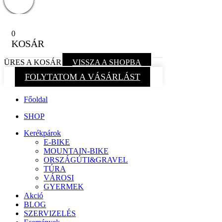
0
KOSÁR
ÜRES A KOSÁR
VISSZA A SHOPBA
FOLYTATOM A VÁSÁRLÁST
Főoldal
SHOP
Kerékpárok
E-BIKE
MOUNTAIN-BIKE
ORSZÁGÚTI&GRAVEL
TÚRA
VÁROSI
GYERMEK
Akció
BLOG
SZERVIZELÉS