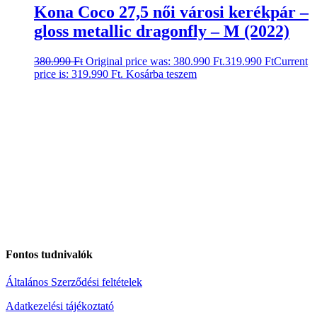
Kona Coco 27,5 női városi kerékpár –
gloss metallic dragonfly – M (2022)
380.990
Ft
Original price was: 380.990 Ft.
319.990
Ft
Current
price is: 319.990 Ft.
Kosárba teszem
Fontos tudnivalók
Általános Szerződési feltételek
Adatkezelési tájékoztató