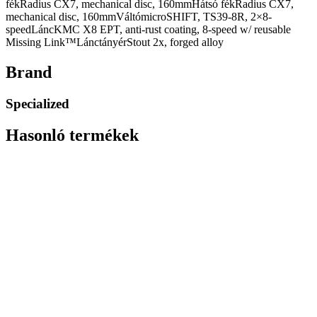
fékRadius CX7, mechanical disc, 160mmHátsó fékRadius CX7,
mechanical disc, 160mmVáltómicroSHIFT, TS39-8R, 2×8-
speedLáncKMC X8 EPT, anti-rust coating, 8-speed w/ reusable
Missing Link™LánctányérStout 2x, forged alloy
Brand
Specialized
Hasonló termékek