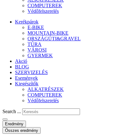
COMPUTEREK
Védőfelszerelés
Kerékpárok
E-BIKE
MOUNTAIN-BIKE
ORSZÁGÚTI&GRAVEL
TÚRA
VÁROSI
GYERMEK
Akció
BLOG
SZERVIZELÉS
Események
Kiegészítők
ALKATRÉSZEK
COMPUTEREK
Védőfelszerelés
Search ...
Eredmény
Összes eredmény