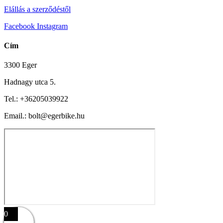
Elállás a szerződéstől
Facebook
Instagram
Cím
3300 Eger
Hadnagy utca 5.
Tel.:
+36205039922
Email.: bolt@egerbike.hu
0