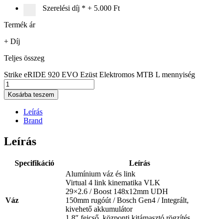
Szerelési díj
*
+
5.000 Ft
Termék ár
+ Díj
Teljes összeg
Strike eRIDE 920 EVO Ezüst Elektromos MTB L mennyiség
Kosárba teszem
Leírás
Brand
Leírás
Specifikáció
Leírás
Alumínium váz és link
Virtual 4 link kinematika VLK
29×2.6 / Boost 148x12mm UDH
Váz
150mm rugóút / Bosch Gen4 / Integrált,
kivehető akkumulátor
1.8″ fejcső, központi kitámasztó rögzítés,