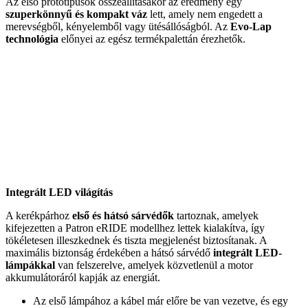
Az első prototípusok összeállításakor az eredmény egy
szuperkönnyű és kompakt váz
lett, amely nem engedett a
merevségből, kényelemből vagy ütésállóságból. Az
Evo-Lap
technológia
előnyei az egész termékpalettán érezhetők.
Integrált LED világítás
A kerékpárhoz
első és hátsó sárvédők
tartoznak, amelyek
kifejezetten a Patron eRIDE modellhez lettek kialakítva, így
tökéletesen illeszkednek és tiszta megjelenést biztosítanak. A
maximális biztonság érdekében a hátsó sárvédő
integrált LED-
lámpákkal
van felszerelve, amelyek közvetlenül a motor
akkumulátoráról kapják az energiát.
Az első lámpához a kábel már előre be van vezetve, és egy