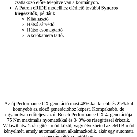
csatlakozó előre telepítve van a kormányon.
A Patron eRIDE modellhez elérhető további
Syncros
kiegészítők
, például:
Kitámasztó
Hátsó sárvédő
Hátsó csomagtartó
Akciókamera tartó.
Az új Performance CX generáció most 48%-kal kisebb és 25%-kal
könnyebb az előző generációhoz képest. Kompaktabb, de
ugyanolyan erőteljes: az új Bosch Performance CX 4. generációja
75 Nm maximális nyomatékkal és 340%-os rásegítéssel érkezik.
Választhatsz 5 rásegítési mód közül, vagy élvezheted az eMTB mód
kényelmét, amely automatikusan alkalmazkodik, akár egy automata
sebességváltó az autókban.