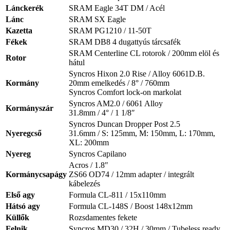
Lánckerék
SRAM Eagle 34T DM / Acél
Lánc
SRAM SX Eagle
Kazetta
SRAM PG1210 / 11-50T
Fékek
SRAM DB8 4 dugattyús tárcsafék
SRAM Centerline CL rotorok / 200mm elöl és
Rotor
hátul
Syncros Hixon 2.0 Rise / Alloy 6061D.B.
Kormány
20mm emelkedés / 8° / 760mm
Syncros Comfort lock-on markolat
Syncros AM2.0 / 6061 Alloy
Kormányszár
31.8mm / 4° / 1 1/8″
Syncros Duncan Dropper Post 2.5
Nyeregcső
31.6mm / S: 125mm, M: 150mm, L: 170mm,
XL: 200mm
Nyereg
Syncros Capilano
Acros / 1.8″
Kormánycsapágy
ZS66 OD74 / 12mm adapter / integrált
kábelezés
Első agy
Formula CL-811 / 15x110mm
Hátsó agy
Formula CL-148S / Boost 148x12mm
Küllők
Rozsdamentes fekete
Felnik
Syncros MD30 / 32H / 30mm / Tubeless ready