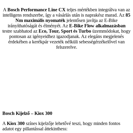
A
Bosch Performance Line CX
teljes mértékben integrálva van az
intelligens rendszerbe, így a vásárlás után is naprakész marad. Az
85
Nm maximális nyomaték
jelentősen javítja az E-Bike
irányíthatóságát és élményét. Az
E-Bike Flow alkalmazásban
testre szabhatod az
Eco, Tour, Sport és Turbo
üzemmódokat, hogy
pontosan az igényeidhez igazodjanak. Az elegáns megjelenés
érdekében a kerékpár vezeték nélküli sebességérzékelővel van
felszerelve.
Bosch Kijelző – Kiox 300
A
Kiox 300
színes kijelzője lehetővé teszi, hogy minden fontos
adatot egy pillantással áttekinthess: