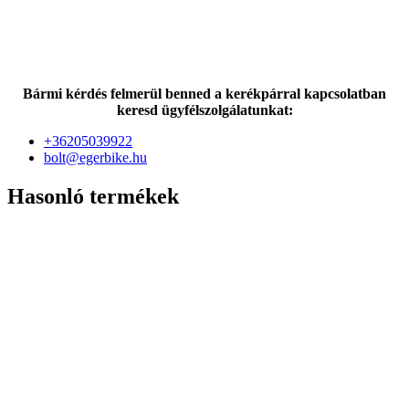
Bármi kérdés felmerül benned a kerékpárral kapcsolatban
keresd ügyfélszolgálatunkat:
+36205039922
bolt@egerbike.hu
Hasonló termékek