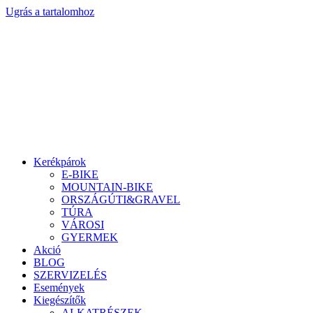
Ugrás a tartalomhoz
Kerékpárok
E-BIKE
MOUNTAIN-BIKE
ORSZÁGÚTI&GRAVEL
TÚRA
VÁROSI
GYERMEK
Akció
BLOG
SZERVIZELÉS
Események
Kiegészítők
ALKATRÉSZEK