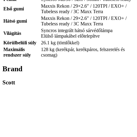
Maxxis Rekon / 29×2.6″ / 120TPI / EXO+ /
Első gumi
Tubeless ready / 3C Maxx Terra
Maxxis Rekon / 29×2.6″ / 120TPI / EXO+ /
Hátsó gumi
Tubeless ready / 3C Maxx Terra
Syncros integrált hátsó sárvédőlámpa
Világítás
Elülső lámpakábel előtelepítve
Körülbelüli súly
26.1 kg (tömlőkkel)
Maximális
128 kg (kerékpár, kerékpáros, felszerelés és
rendszer súly
csomag)
Brand
Scott