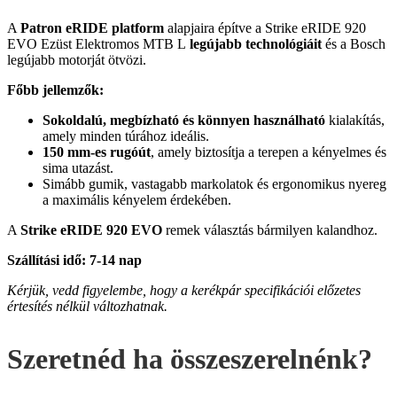
A
Patron eRIDE platform
alapjaira építve a Strike eRIDE 920
EVO Ezüst Elektromos MTB L
legújabb technológiáit
és a Bosch
legújabb motorját ötvözi.
Főbb jellemzők:
Sokoldalú, megbízható és könnyen használható
kialakítás,
amely minden túrához ideális.
150 mm-es rugóút
, amely biztosítja a terepen a kényelmes és
sima utazást.
Simább gumik, vastagabb markolatok és ergonomikus nyereg
a maximális kényelem érdekében.
A
Strike eRIDE 920 EVO
remek választás bármilyen kalandhoz.
Szállítási idő: 7-14 nap
Kérjük, vedd figyelembe, hogy a kerékpár specifikációi előzetes
értesítés nélkül változhatnak.
Szeretnéd ha összeszerelnénk?