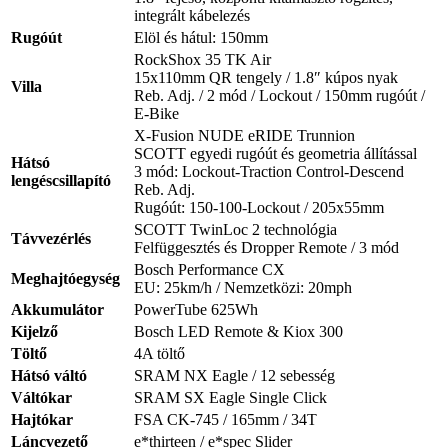
integrált kábelezés
Rugóút
Elöl és hátul: 150mm
RockShox 35 TK Air
15x110mm QR tengely / 1.8″ kúpos nyak
Villa
Reb. Adj. / 2 mód / Lockout / 150mm rugóút /
E-Bike
X-Fusion NUDE eRIDE Trunnion
SCOTT egyedi rugóút és geometria állítással
Hátsó
3 mód: Lockout-Traction Control-Descend
lengéscsillapító
Reb. Adj.
Rugóút: 150-100-Lockout / 205x55mm
SCOTT TwinLoc 2 technológia
Távvezérlés
Felfüggesztés és Dropper Remote / 3 mód
Bosch Performance CX
Meghajtóegység
EU: 25km/h / Nemzetközi: 20mph
Akkumulátor
PowerTube 625Wh
Kijelző
Bosch LED Remote & Kiox 300
Töltő
4A töltő
Hátsó váltó
SRAM NX Eagle / 12 sebesség
Váltókar
SRAM SX Eagle Single Click
Hajtókar
FSA CK-745 / 165mm / 34T
Láncvezető
e*thirteen / e*spec Slider