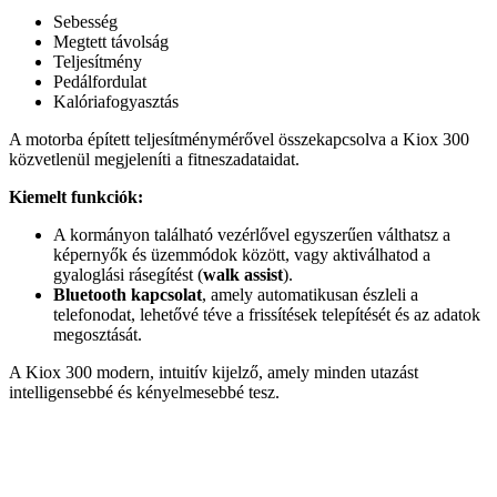
Sebesség
Megtett távolság
Teljesítmény
Pedálfordulat
Kalóriafogyasztás
A motorba épített teljesítménymérővel összekapcsolva a Kiox 300
közvetlenül megjeleníti a fitneszadataidat.
Kiemelt funkciók:
A kormányon található vezérlővel egyszerűen válthatsz a
képernyők és üzemmódok között, vagy aktiválhatod a
gyaloglási rásegítést (
walk assist
).
Bluetooth kapcsolat
, amely automatikusan észleli a
telefonodat, lehetővé téve a frissítések telepítését és az adatok
megosztását.
A Kiox 300 modern, intuitív kijelző, amely minden utazást
intelligensebbé és kényelmesebbé tesz.