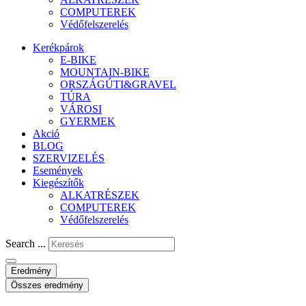
COMPUTEREK
Védőfelszerelés
Kerékpárok
E-BIKE
MOUNTAIN-BIKE
ORSZÁGÚTI&GRAVEL
TÚRA
VÁROSI
GYERMEK
Akció
BLOG
SZERVIZELÉS
Események
Kiegészítők
ALKATRÉSZEK
COMPUTEREK
Védőfelszerelés
Search ...
Eredmény
Összes eredmény