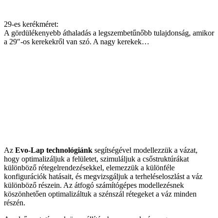
29-es kerékméret:
A gördülékenyebb áthaladás a legszembetűnőbb tulajdonság, amikor
a 29″-os kerekekről van szó. A nagy kerekek…
Az
Evo-Lap technológiánk
segítségével modellezzük a vázat,
hogy optimalizáljuk a felületet, szimuláljuk a csőstruktúrákat
különböző rétegelrendezésekkel, elemezzük a különféle
konfigurációk hatásait, és megvizsgáljuk a terheléseloszlást a váz
különböző részein. Az átfogó számítógépes modellezésnek
köszönhetően optimalizáltuk a szénszál rétegeket a váz minden
részén.