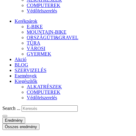
COMPUTEREK
Védőfelszerelés
Kerékpárok
E-BIKE
MOUNTAIN-BIKE
ORSZÁGÚTI&GRAVEL
TÚRA
VÁROSI
GYERMEK
Akció
BLOG
SZERVIZELÉS
Események
Kiegészítők
ALKATRÉSZEK
COMPUTEREK
Védőfelszerelés
Search ...
Eredmény
Összes eredmény