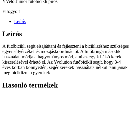
YVelo Junior futóbicikli piros
Elfogyott
Leírás
Leírás
A futóbicikli segít elsajátítani és fejleszteni a biciklizéshez szükséges
egyensúlyérzéket és mozgáskoordinációt. A futóbringa második
használati módja a hagyományos mód, ami az egyik hátsó kerék
kiszerelésével érhető el. Az Yvolution futóbicikli segít, hogy 3-4
éves korban könnyedén, segédkerekek használata nélkül tanuljanak
meg biciklizni a gyerekek.
Hasonló termékek