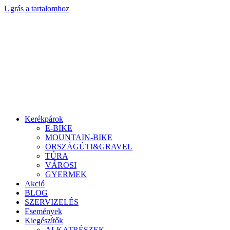
Ugrás a tartalomhoz
Kerékpárok
E-BIKE
MOUNTAIN-BIKE
ORSZÁGÚTI&GRAVEL
TÚRA
VÁROSI
GYERMEK
Akció
BLOG
SZERVIZELÉS
Események
Kiegészítők
ALKATRÉSZEK