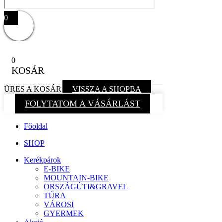
0
0
KOSÁR
ÜRES A KOSÁR
VISSZA A SHOPBA
FOLYTATOM A VÁSÁRLÁST
Főoldal
SHOP
Kerékpárok
E-BIKE
MOUNTAIN-BIKE
ORSZÁGÚTI&GRAVEL
TÚRA
VÁROSI
GYERMEK