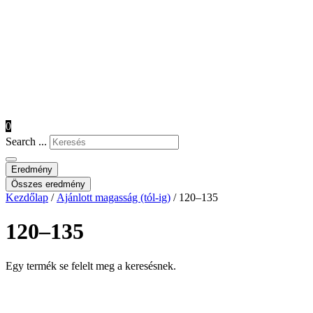
0
Search ...
Eredmény
Összes eredmény
Kezdőlap
/
Ajánlott magasság (tól-ig)
/ 120–135
120–135
Egy termék se felelt meg a keresésnek.