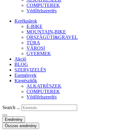
COMPUTEREK
Védőfelszerelés
Kerékpárok
E-BIKE
MOUNTAIN-BIKE
ORSZÁGÚTI&GRAVEL
TÚRA
VÁROSI
GYERMEK
Akció
BLOG
SZERVIZELÉS
Események
Kiegészítők
ALKATRÉSZEK
COMPUTEREK
Védőfelszerelés
Search ...
Eredmény
Összes eredmény