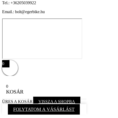
Tel.:
+36205039922
Email.: bolt@egerbike.hu
0
0
KOSÁR
ÜRES A KOSÁR
VISSZA A SHOPBA
FOLYTATOM A VÁSÁRLÁST