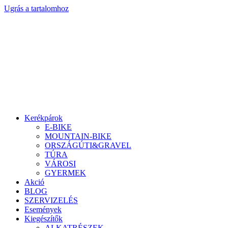
Ugrás a tartalomhoz
Kerékpárok
E-BIKE
MOUNTAIN-BIKE
ORSZÁGÚTI&GRAVEL
TÚRA
VÁROSI
GYERMEK
Akció
BLOG
SZERVIZELÉS
Események
Kiegészítők
ALKATRÉSZEK