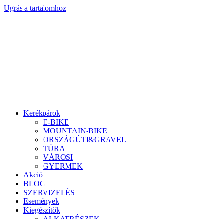
Ugrás a tartalomhoz
Kerékpárok
E-BIKE
MOUNTAIN-BIKE
ORSZÁGÚTI&GRAVEL
TÚRA
VÁROSI
GYERMEK
Akció
BLOG
SZERVIZELÉS
Események
Kiegészítők
ALKATRÉSZEK