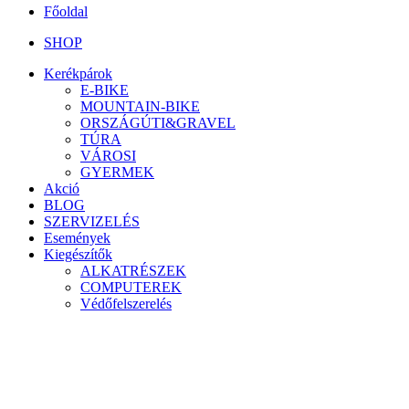
Főoldal
SHOP
Kerékpárok
E-BIKE
MOUNTAIN-BIKE
ORSZÁGÚTI&GRAVEL
TÚRA
VÁROSI
GYERMEK
Akció
BLOG
SZERVIZELÉS
Események
Kiegészítők
ALKATRÉSZEK
COMPUTEREK
Védőfelszerelés