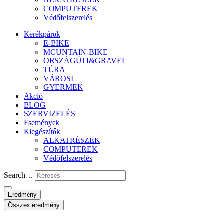
COMPUTEREK
Védőfelszerelés
Kerékpárok
E-BIKE
MOUNTAIN-BIKE
ORSZÁGÚTI&GRAVEL
TÚRA
VÁROSI
GYERMEK
Akció
BLOG
SZERVIZELÉS
Események
Kiegészítők
ALKATRÉSZEK
COMPUTEREK
Védőfelszerelés
Search ...
Eredmény
Összes eredmény