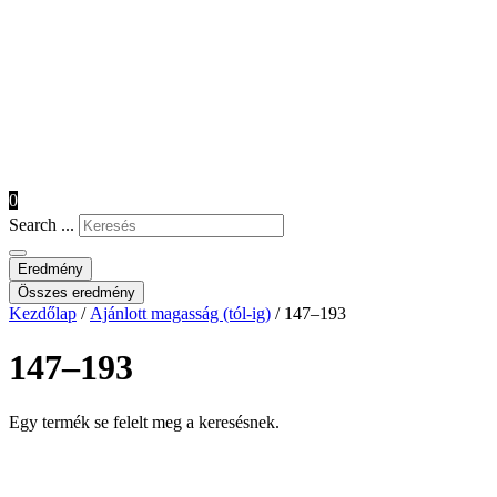
0
Search ...
Eredmény
Összes eredmény
Kezdőlap
/
Ajánlott magasság (tól-ig)
/ 147–193
147–193
Egy termék se felelt meg a keresésnek.