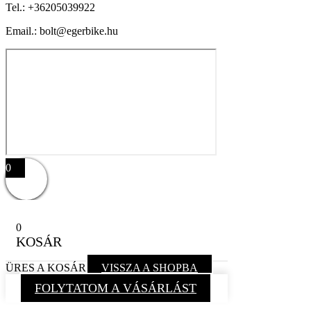
Tel.:
+36205039922
Email.: bolt@egerbike.hu
0
0
KOSÁR
ÜRES A KOSÁR
VISSZA A SHOPBA
FOLYTATOM A VÁSÁRLÁST