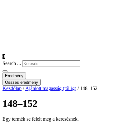
0
Search ...
Eredmény
Összes eredmény
Kezdőlap
/
Ajánlott magasság (tól-ig)
/ 148–152
148–152
Egy termék se felelt meg a keresésnek.