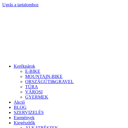
Ugrás a tartalomhoz
Kerékpárok
E-BIKE
MOUNTAIN-BIKE
ORSZÁGÚTI&GRAVEL
TÚRA
VÁROSI
GYERMEK
Akció
BLOG
SZERVIZELÉS
Események
Kiegészítők
ALKATRÉSZEK