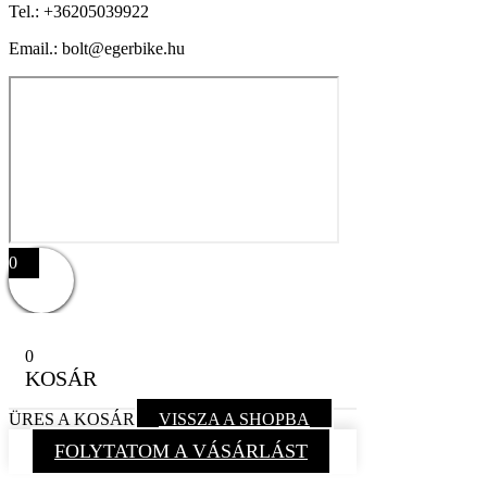
Tel.:
+36205039922
Email.: bolt@egerbike.hu
0
0
KOSÁR
ÜRES A KOSÁR
VISSZA A SHOPBA
FOLYTATOM A VÁSÁRLÁST