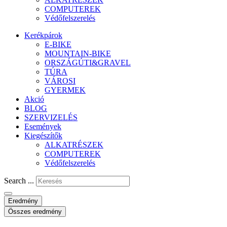
COMPUTEREK
Védőfelszerelés
Kerékpárok
E-BIKE
MOUNTAIN-BIKE
ORSZÁGÚTI&GRAVEL
TÚRA
VÁROSI
GYERMEK
Akció
BLOG
SZERVIZELÉS
Események
Kiegészítők
ALKATRÉSZEK
COMPUTEREK
Védőfelszerelés
Search ...
Eredmény
Összes eredmény