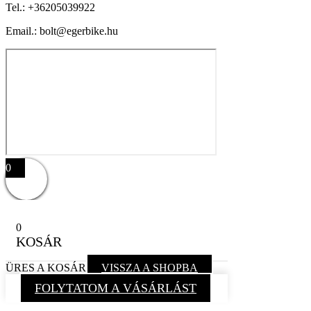
Tel.:
+36205039922
Email.: bolt@egerbike.hu
0
0
KOSÁR
ÜRES A KOSÁR
VISSZA A SHOPBA
FOLYTATOM A VÁSÁRLÁST