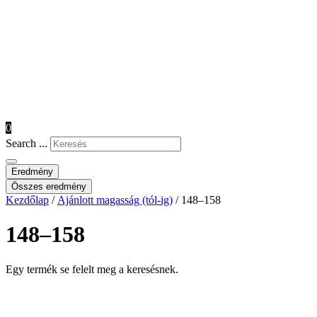
0
Search ...
Eredmény
Összes eredmény
Kezdőlap
/
Ajánlott magasság (tól-ig)
/ 148–158
148–158
Egy termék se felelt meg a keresésnek.