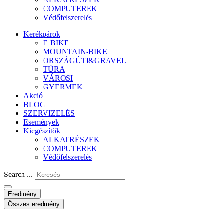
COMPUTEREK
Védőfelszerelés
Kerékpárok
E-BIKE
MOUNTAIN-BIKE
ORSZÁGÚTI&GRAVEL
TÚRA
VÁROSI
GYERMEK
Akció
BLOG
SZERVIZELÉS
Események
Kiegészítők
ALKATRÉSZEK
COMPUTEREK
Védőfelszerelés
Search ...
Eredmény
Összes eredmény