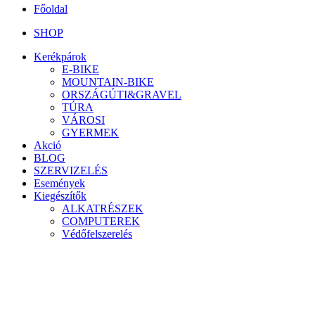
Főoldal
SHOP
Kerékpárok
E-BIKE
MOUNTAIN-BIKE
ORSZÁGÚTI&GRAVEL
TÚRA
VÁROSI
GYERMEK
Akció
BLOG
SZERVIZELÉS
Események
Kiegészítők
ALKATRÉSZEK
COMPUTEREK
Védőfelszerelés