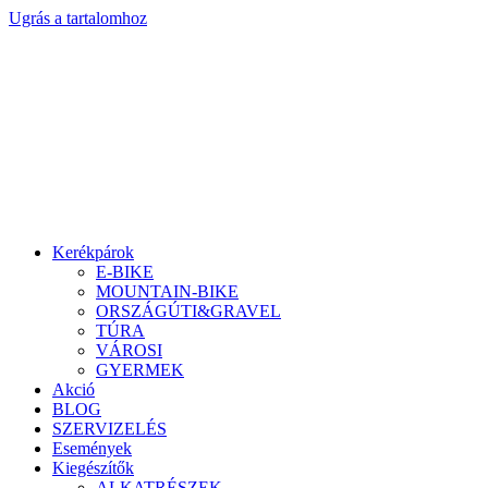
Ugrás a tartalomhoz
Kerékpárok
E-BIKE
MOUNTAIN-BIKE
ORSZÁGÚTI&GRAVEL
TÚRA
VÁROSI
GYERMEK
Akció
BLOG
SZERVIZELÉS
Események
Kiegészítők
ALKATRÉSZEK