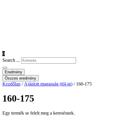
0
Search ...
Eredmény
Összes eredmény
Kezdőlap
/
Ajánlott magasság (tól-ig)
/ 160-175
160-175
Egy termék se felelt meg a keresésnek.