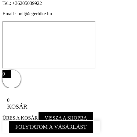
Tel.:
+36205039922
Email.: bolt@egerbike.hu
0
0
KOSÁR
ÜRES A KOSÁR
VISSZA A SHOPBA
FOLYTATOM A VÁSÁRLÁST