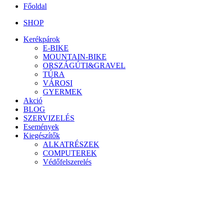
Főoldal
SHOP
Kerékpárok
E-BIKE
MOUNTAIN-BIKE
ORSZÁGÚTI&GRAVEL
TÚRA
VÁROSI
GYERMEK
Akció
BLOG
SZERVIZELÉS
Események
Kiegészítők
ALKATRÉSZEK
COMPUTEREK
Védőfelszerelés