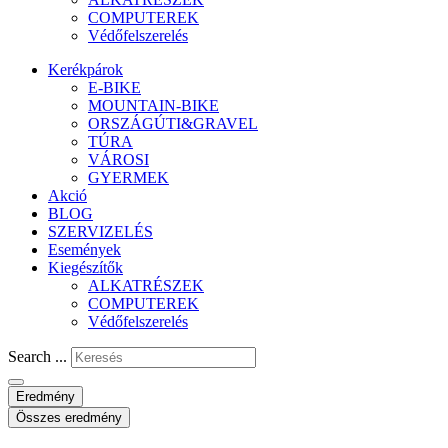
COMPUTEREK
Védőfelszerelés
Kerékpárok
E-BIKE
MOUNTAIN-BIKE
ORSZÁGÚTI&GRAVEL
TÚRA
VÁROSI
GYERMEK
Akció
BLOG
SZERVIZELÉS
Események
Kiegészítők
ALKATRÉSZEK
COMPUTEREK
Védőfelszerelés
Search ...
Eredmény
Összes eredmény