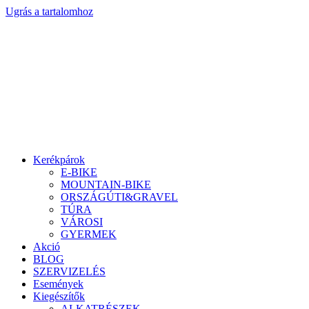
Ugrás a tartalomhoz
Kerékpárok
E-BIKE
MOUNTAIN-BIKE
ORSZÁGÚTI&GRAVEL
TÚRA
VÁROSI
GYERMEK
Akció
BLOG
SZERVIZELÉS
Események
Kiegészítők
ALKATRÉSZEK