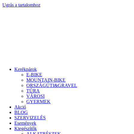
Ugrás a tartalomhoz
Kerékpárok
E-BIKE
MOUNTAIN-BIKE
ORSZÁGÚTI&GRAVEL
TÚRA
VÁROSI
GYERMEK
Akció
BLOG
SZERVIZELÉS
Események
Kiegészítők
ALKATRÉSZEK