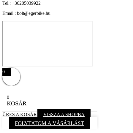
Tel.:
+36205039922
Email.: bolt@egerbike.hu
0
0
KOSÁR
ÜRES A KOSÁR
VISSZA A SHOPBA
FOLYTATOM A VÁSÁRLÁST