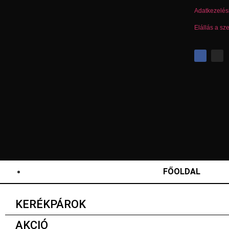
Adatkezelési
Elállás a sz
FŐOLDAL
KERÉKPÁROK
AKCIÓ