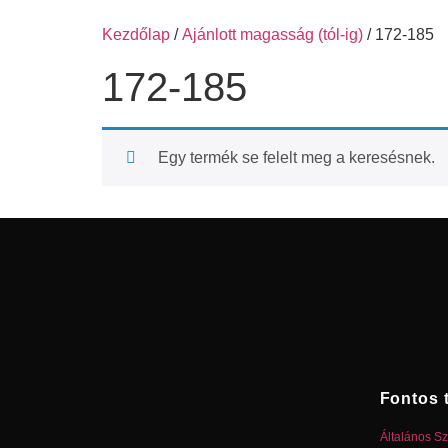
Kezdőlap
/
Ajánlott magasság (tól-ig)
/ 172-185
172-185
Egy termék se felelt meg a keresésnek.
Fontos 
Általános Sz