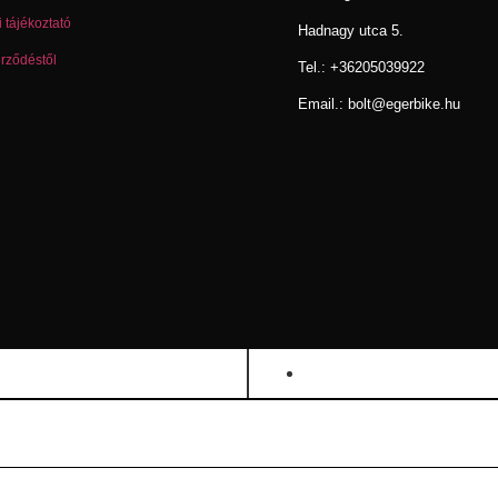
 tájékoztató
Hadnagy utca 5.
erződéstől
Tel.:
+36205039922
Email.: bolt@egerbike.hu