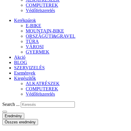
COMPUTEREK
Védőfelszerelés
Kerékpárok
E-BIKE
MOUNTAIN-BIKE
ORSZÁGÚTI&GRAVEL
TÚRA
VÁROSI
GYERMEK
Akció
BLOG
SZERVIZELÉS
Események
Kiegészítők
ALKATRÉSZEK
COMPUTEREK
Védőfelszerelés
Search ...
Eredmény
Összes eredmény