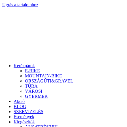
Ugrás a tartalomhoz
Kerékpárok
E-BIKE
MOUNTAIN-BIKE
ORSZÁGÚTI&GRAVEL
TÚRA
VÁROSI
GYERMEK
Akció
BLOG
SZERVIZELÉS
Események
Kiegészítők
ALKATRÉSZEK