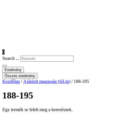
0
Search ...
Eredmény
Összes eredmény
Kezdőlap
/
Ajánlott magasság (tól-ig)
/ 188-195
188-195
Egy termék se felelt meg a keresésnek.