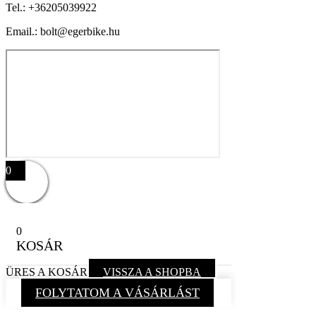
Tel.:
+36205039922
Email.: bolt@egerbike.hu
0
0
KOSÁR
ÜRES A KOSÁR
VISSZA A SHOPBA
FOLYTATOM A VÁSÁRLÁST