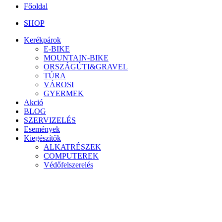
Főoldal
SHOP
Kerékpárok
E-BIKE
MOUNTAIN-BIKE
ORSZÁGÚTI&GRAVEL
TÚRA
VÁROSI
GYERMEK
Akció
BLOG
SZERVIZELÉS
Események
Kiegészítők
ALKATRÉSZEK
COMPUTEREK
Védőfelszerelés