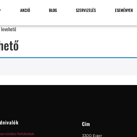
AKCIÓ
BLOG
SZERVIZELÉS
ESEMÉNYEK
 levehető
hető
dnivalók
Cím
zerződési feltételek
3300 Eger