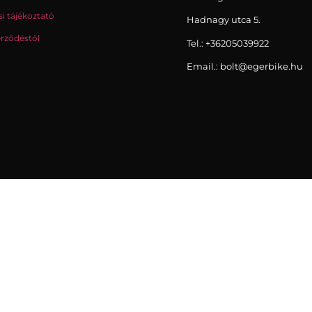
i tájékoztató
Hadnagy utca 5.
erződéstől
Tel.:
+36205039922
Email.: bolt@egerbike.hu