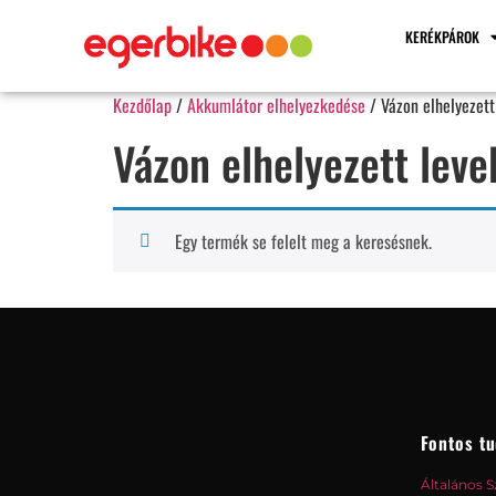
KERÉKPÁROK
Kezdőlap
/
Akkumlátor elhelyezkedése
/ Vázon elhelyezett
Vázon elhelyezett leve
Egy termék se felelt meg a keresésnek.
Fontos tu
Általános S