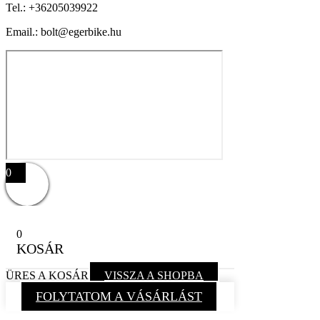
Tel.:
+36205039922
Email.: bolt@egerbike.hu
0
0
KOSÁR
ÜRES A KOSÁR
VISSZA A SHOPBA
FOLYTATOM A VÁSÁRLÁST