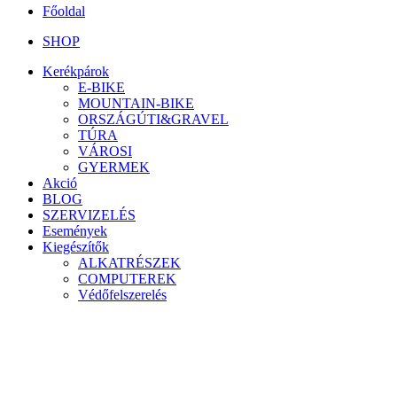
Főoldal
SHOP
Kerékpárok
E-BIKE
MOUNTAIN-BIKE
ORSZÁGÚTI&GRAVEL
TÚRA
VÁROSI
GYERMEK
Akció
BLOG
SZERVIZELÉS
Események
Kiegészítők
ALKATRÉSZEK
COMPUTEREK
Védőfelszerelés