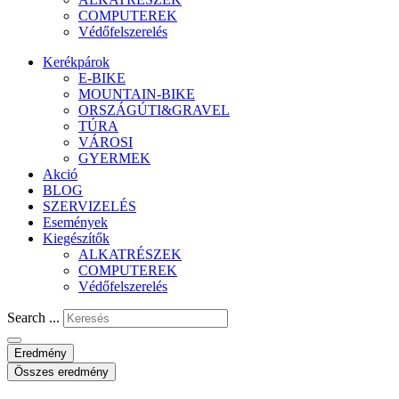
COMPUTEREK
Védőfelszerelés
Kerékpárok
E-BIKE
MOUNTAIN-BIKE
ORSZÁGÚTI&GRAVEL
TÚRA
VÁROSI
GYERMEK
Akció
BLOG
SZERVIZELÉS
Események
Kiegészítők
ALKATRÉSZEK
COMPUTEREK
Védőfelszerelés
Search ...
Eredmény
Összes eredmény