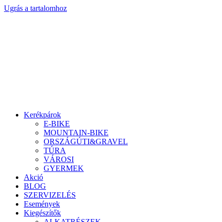
Ugrás a tartalomhoz
Kerékpárok
E-BIKE
MOUNTAIN-BIKE
ORSZÁGÚTI&GRAVEL
TÚRA
VÁROSI
GYERMEK
Akció
BLOG
SZERVIZELÉS
Események
Kiegészítők
ALKATRÉSZEK