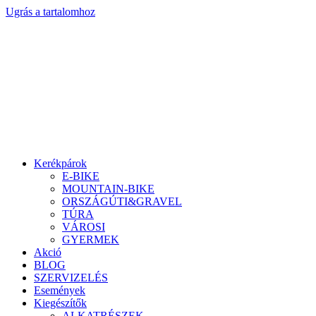
Ugrás a tartalomhoz
Kerékpárok
E-BIKE
MOUNTAIN-BIKE
ORSZÁGÚTI&GRAVEL
TÚRA
VÁROSI
GYERMEK
Akció
BLOG
SZERVIZELÉS
Események
Kiegészítők
ALKATRÉSZEK