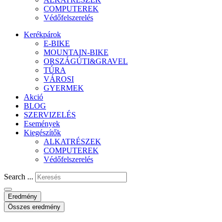
COMPUTEREK
Védőfelszerelés
Kerékpárok
E-BIKE
MOUNTAIN-BIKE
ORSZÁGÚTI&GRAVEL
TÚRA
VÁROSI
GYERMEK
Akció
BLOG
SZERVIZELÉS
Események
Kiegészítők
ALKATRÉSZEK
COMPUTEREK
Védőfelszerelés
Search ...
Eredmény
Összes eredmény