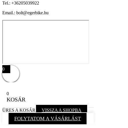
Tel.:
+36205039922
Email.: bolt@egerbike.hu
0
0
KOSÁR
ÜRES A KOSÁR
VISSZA A SHOPBA
FOLYTATOM A VÁSÁRLÁST