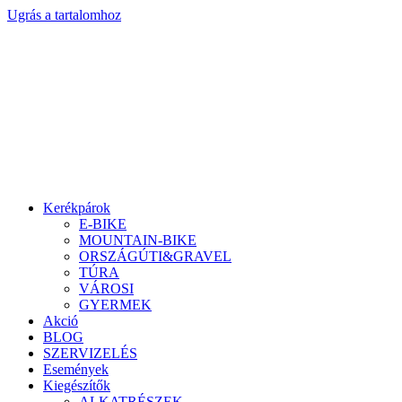
Ugrás a tartalomhoz
Kerékpárok
E-BIKE
MOUNTAIN-BIKE
ORSZÁGÚTI&GRAVEL
TÚRA
VÁROSI
GYERMEK
Akció
BLOG
SZERVIZELÉS
Események
Kiegészítők
ALKATRÉSZEK