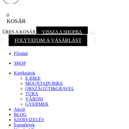
0
KOSÁR
ÜRES A KOSÁR
VISSZA A SHOPBA
FOLYTATOM A VÁSÁRLÁST
Főoldal
SHOP
Kerékpárok
E-BIKE
MOUNTAIN-BIKE
ORSZÁGÚTI&GRAVEL
TÚRA
VÁROSI
GYERMEK
Akció
BLOG
SZERVIZELÉS
Események