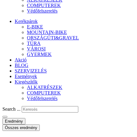
COMPUTEREK
Védőfelszerelés
Kerékpárok
E-BIKE
MOUNTAIN-BIKE
ORSZÁGÚTI&GRAVEL
TÚRA
VÁROSI
GYERMEK
Akció
BLOG
SZERVIZELÉS
Események
Kiegészítők
ALKATRÉSZEK
COMPUTEREK
Védőfelszerelés
Search ...
Eredmény
Összes eredmény