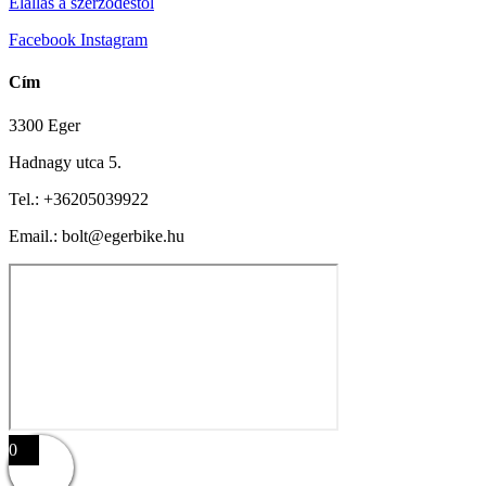
Elállás a szerződéstől
Facebook
Instagram
Cím
3300 Eger
Hadnagy utca 5.
Tel.:
+36205039922
Email.: bolt@egerbike.hu
0