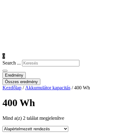
0
Search ...
Eredmény
Összes eredmény
Kezdőlap
/
Akkumulátor kapacitás
/ 400 Wh
400 Wh
Mind a(z) 2 találat megjelenítve