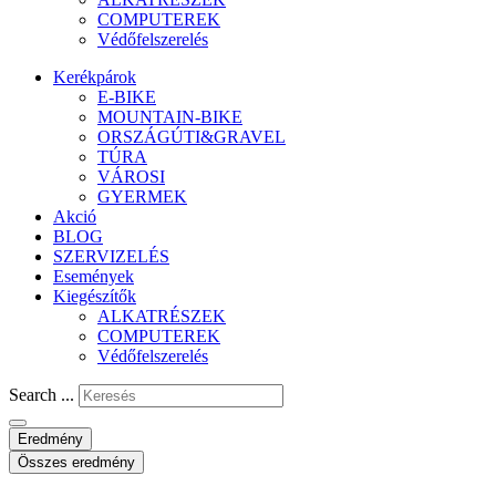
COMPUTEREK
Védőfelszerelés
Kerékpárok
E-BIKE
MOUNTAIN-BIKE
ORSZÁGÚTI&GRAVEL
TÚRA
VÁROSI
GYERMEK
Akció
BLOG
SZERVIZELÉS
Események
Kiegészítők
ALKATRÉSZEK
COMPUTEREK
Védőfelszerelés
Search ...
Eredmény
Összes eredmény