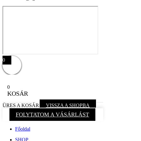
0
0
KOSÁR
ÜRES A KOSÁR
VISSZA A SHOPBA
FOLYTATOM A VÁSÁRLÁST
Főoldal
SHOP