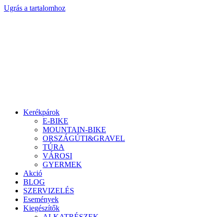
Ugrás a tartalomhoz
Kerékpárok
E-BIKE
MOUNTAIN-BIKE
ORSZÁGÚTI&GRAVEL
TÚRA
VÁROSI
GYERMEK
Akció
BLOG
SZERVIZELÉS
Események
Kiegészítők
ALKATRÉSZEK