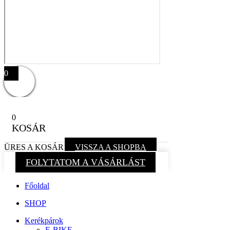
0
0
KOSÁR
ÜRES A KOSÁR
VISSZA A SHOPBA
FOLYTATOM A VÁSÁRLÁST
Főoldal
SHOP
Kerékpárok
E-BIKE