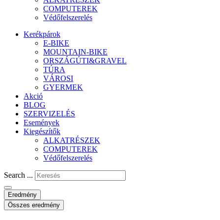
COMPUTEREK
Védőfelszerelés
Kerékpárok
E-BIKE
MOUNTAIN-BIKE
ORSZÁGÚTI&GRAVEL
TÚRA
VÁROSI
GYERMEK
Akció
BLOG
SZERVIZELÉS
Események
Kiegészítők
ALKATRÉSZEK
COMPUTEREK
Védőfelszerelés
Search ...
Eredmény
Összes eredmény