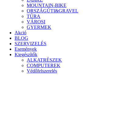
MOUNTAIN-BIKE
ORSZÁGÚTI&GRAVEL
TÚRA
VÁROSI
GYERMEK
Akció
BLOG
SZERVIZELÉS
Események
Kiegészítők
ALKATRÉSZEK
COMPUTEREK
Védőfelszerelés